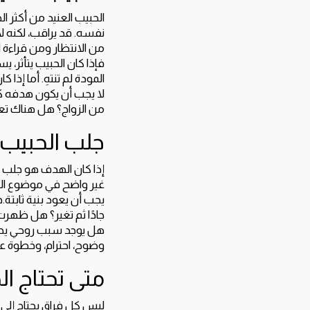
الحبيب العنيد من أكثر 
نفسه. قد يراقب، لكنه لا
من الانتظار ومن قراءة ا
فإذا كان الحبيب يتأثر، 
المودة لم تنتهِ. أما إذ
لا يجب أن يكون هدفه 
من الزواج؟ هل هناك تعط
جلب الحبيب 
إذا كان الهدف هو جلب ا
غير واضح في موضوع الز
يجب أن يعود بنية ثابتة
جادًا ثم تغير؟ هل ظهر
هل يوجد سبب روحي يحتاج
وضوح، احترام، وخطوة عم
متى تحتاج ا
ليس كل فراق يحتاج إلى 