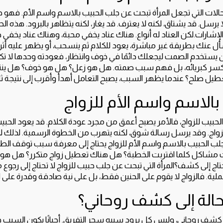
الحالات التي تجعل المرأة تبحث عن جلب الحبيب بالاسم واسم الأم. فهو
 يرسل. قد يشتاق، لكنه لا يعترف. قد يغار، لكنه يتظاهر بالبرود. هذه ا
لإشارات.لكن العناد له أنواع. هناك عناد يخفي محبة، وهناك عناد يخفي 
يسأل عنك بطريقة غير مباشرة، يعود للكلام ثم ينسحب، أو يظهر عليه أثر 
ا كان يستخدم الصمت ليجعلك دائمًا في خوف وانتظار، فعودته وحدها لا تك
كسر كبريائه، بل فهم سبب صمته. هل هو زعل؟ هل هو خوف؟ هل ينت
يل صلح؟ عندما يظهر السبب، يصبح التعامل أهدأ وأقرب إلى نتيجة ثاب
بالاسم واسم الأم للزواج
لحبيب للزواج، فالأمر يصبح أعمق من مجرد عودة الكلام. قد يعود الحبيب
واج. وقد يرسل رسالة شوق، لكنه يتهرب من الخطوة الرسمية. لذلك لا
.جلب الحبيب بالاسم واسم الأم للزواج يحتاج إلى معرفة سبب توقف الط
ت مشاكل كلما اقتربت الخطبة؟ هل هناك تعطيل زواج متكرر؟ هل هو
 إلى كشف؟المرأة التي تبحث عن جلب حبيب للزواج لا تحتاج إلى رجوع م
لية. فالزواج لا يقوم على الحنين فقط، بل على نية صادقة وقدرة على ا
لحالة إلى كشف روحاني؟
كشف روحاني، وليس كل برود سببه سحر التفريق. أحيانًا يكون السبب خلا