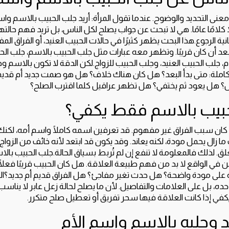
نى التحديد والوضوح. عندما تقول المرأة: أريد جلب الحبيب بالاسم واسم 
ا كلامًا عامًا. هي لا تبحث عن جواب يصلح لكل الناس، بل تريد فهم حالته
ة الرجوع.هذا البحث يظهر كثيرًا في حالات الحبيب العنيد، أو الفراق المف
ج بعد أن كان قريبًا. وتظهر معه عبارات مثل جلب الحبيب بالاسم، جلب ا
، جلب الحبيب العنيد، وجلب الحبيب للزواج.لكن الدقة لا تكون بالاسم وح
 كاملة: متى بدأ البعد؟ هل كان هناك خلاف؟ هل هو صمت جديد أم قديم
 هل يعود ثم يختفي؟ هل تظهر عراقيل كلما اقترب الصلح؟
بيب بالاسم فقط يكفي؟
 كان سبب الفراق غير مفهوم. قد تعرفين اسمه كاملًا واسم أمه، لكن
ما زال يحمل مودة، لكنه يعاند. وقد يكون قد ابتعد لأنه خائف من الزواج.
ق. لذلك فالمعلومة لا تنفع إن لم تُربط بسياق الحالة.جلب الحبيب ب
كن في الواقع لا بد من فهم طبيعة العلاقة. هل كان الحبيب قريبًا فعل
 على مودة واضحة؟ هل حدث تغير مفاجئ؟ هل الفراق قديم أم جديد؟الشي
ه، بل على العلامات والتفاصيل. لأن ما يصلح لحالة زعل عابر لا يناسب
 يكفي إذا كانت العلاقة فيها سحر تفريق أو تعطيل صلح متكرر.
د وجلبه بالاسم واسم الأم