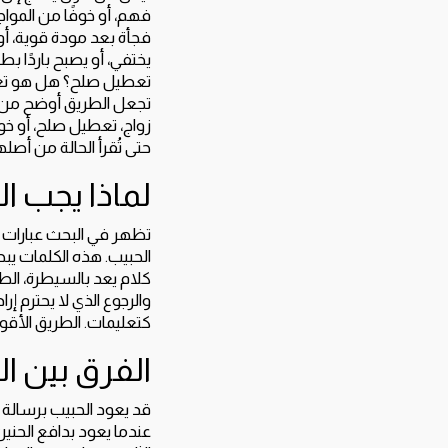
فهم، أو خوفًا من الموا
فجأة بعد مودة قوية، أو
يختفي، أو يصبح باردًا 
تعطيل صلح؟ هل هو تعطي
تجعل الطريق أوضح من ا
زواج، تعطيل صلح، أو خ
حتى تُقرأ الحالة من أ
لماذا يجب ا
تظهر في البحث عبارات 
الحبيب. هذه الكلمات يب
كلام يعد بالسيطرة، الطا
والرجوع الذي لا يحترم إر
كتعليمات. الطريق الأقو
الفرق بين ال
قد يعود الحبيب برسالة 
عندما يعود بدافع الحنين