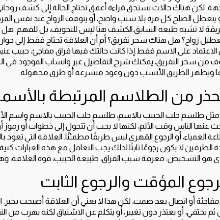
جهة. لكن هناك حالات تستحق قراءة أعمق.تحتاج الحالة إلى كشف روحاني 
 يتعطل الصلح كل مرة بلا سبب واضح، أو يتوقف الزواج عند نفس المرحل
بطريقة لا تشبه طبعه السابق.الكشف هنا ليس للتخويف، بل للفهم. هل
ل زواج؟ هل هناك سحر تفريق؟ أم أن العلاقة تحتاج فقط إلى حوار 
لاعتماد على الاسم فقط.إذا كانت حالتك فيها فراق مفاجئ، حبيب ع
وف من سحر التفريق، يمكنك شرح التفاصيل عبر واتساب الموجود في ا
صلها ويظهر الطريق الأنسب دون وعود متسرعة أو طرق مجهولة.
لحذر من الطلاسم المرتبطة بالأسما
مثل طلسم جلب الحبيب بالاسم، طلسم جلب الحبيب بالاسم واسم الأ
حث عنها الناس وقت الألم، لكنها لا يجب أن تتحول إلى خطوات أو رموز 
عة العمياء، أو الرجوع القهري ليس طريقًا مطمئنًا. العلاقة التي تعود ب
ادة الطرفين لا يكون رجوعًا ثابتًا.لذلك يجب التعامل مع هذه العبارات كن
ى هو التشخيص: معرفة سبب الفراق، طبيعة الحبيب، قوة العلاقة، وهل
رجوع المؤقت والرجوع الثابت
مفاجئة أو اتصال بعد صمت، لكن هذا لا يعني أن العلاقة أصبحت بخير. 
 ثم يختفي، أو يعتذر دون تغيير، أو يتكلم عن الاشتياق لكنه يهرب من النق