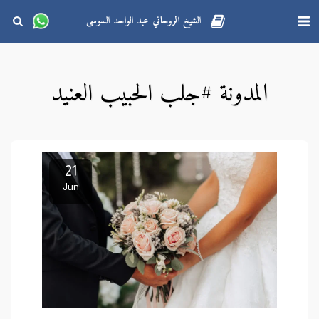
الشيخ الروحاني عبد الواحد السوسي
المدونة #جلب الحبيب العنيد
21
Jun