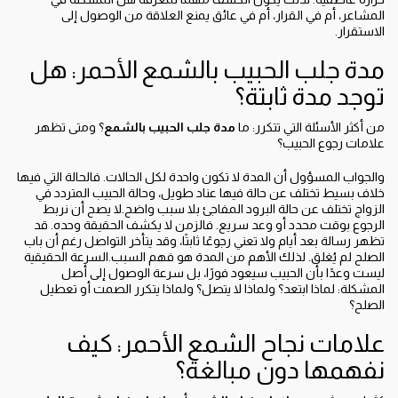
المشاعر، أم في القرار، أم في عائق يمنع العلاقة من الوصول إلى
الاستقرار.
مدة جلب الحبيب بالشمع الأحمر: هل
توجد مدة ثابتة؟
من أكثر الأسئلة التي تتكرر: ما
مدة جلب الحبيب بالشمع
؟ ومتى تظهر
علامات رجوع الحبيب؟
والجواب المسؤول أن المدة لا تكون واحدة لكل الحالات. فالحالة التي فيها
خلاف بسيط تختلف عن حالة فيها عناد طويل، وحالة الحبيب المتردد في
الزواج تختلف عن حالة البرود المفاجئ بلا سبب واضح.لا يصح أن نربط
الرجوع بوقت محدد أو وعد سريع. فالزمن لا يكشف الحقيقة وحده. قد
تظهر رسالة بعد أيام ولا تعني رجوعًا ثابتًا، وقد يتأخر التواصل رغم أن باب
الصلح لم يُغلق. لذلك الأهم من المدة هو فهم السبب.السرعة الحقيقية
ليست وعدًا بأن الحبيب سيعود فورًا، بل سرعة الوصول إلى أصل
المشكلة: لماذا ابتعد؟ ولماذا لا يتصل؟ ولماذا يتكرر الصمت أو تعطيل
الصلح؟
علامات نجاح الشمع الأحمر: كيف
نفهمها دون مبالغة؟