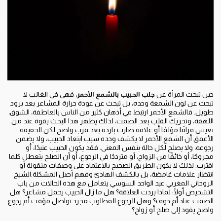
حين تبحث المرأة عن
جلب الحبيب بالشمع الأحمر
، فهي في الغالب لا
تبحث عن لون الشمعة وحده، بل تبحث عن عودة حرارة المشاعر بعد برود
طويل. فالشمع الأحمر ارتبط في أذهان كثير من الناس بالعاطفة، الشوق،
اللهفة، وتحريك القلب بعد الصمت، لذلك يظهر هذا البحث بقوة عند من
تعيش فراقًا مؤلمًا أو علاقة صارت باردة بعد قرب واضح.لكن الحقيقة
الأعمق أن الشمع الأحمر لا يكشف وحده سبب ابتعاد الحبيب، ولا يضمن
رجوعه، ولا يصلح لكل حالة بنفس المعنى. فقد يكون الحبيب عنيدًا، أو
مجروحًا، أو خائفًا من الزواج، أو مترددًا في الرجوع، أو أن الصلح يتعطل كلما
اقترب. لذلك لا يكون الطريق الصحيح بالاعتماد على وصفات منقولة أو
انتظار علامات غامضة، بل بالكشف الهادئ وفهم أصل المشكلة.الشيخ
الروحاني المغربي عبد الواحد السوسي يتعامل مع هذه الحالات من باب
التشخيص أولًا: لماذا بردت العلاقة؟ هل ما زال الحبيب يحمل مشاعر؟ هل
الصمت عناد أم خوف؟ وهل الرجوع المطلوب مجرد تواصل مؤقت أم رجوع
واضح يقود إلى صلح أو زواج؟