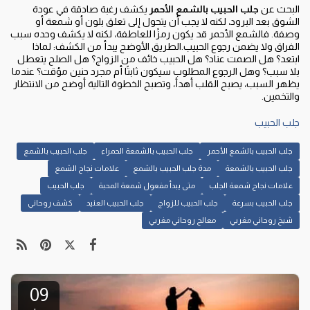
البحث عن
جلب الحبيب بالشمع الأحمر
يكشف رغبة صادقة في عودة
الشوق بعد البرود، لكنه لا يجب أن يتحول إلى تعلق بلون أو شمعة أو
وصفة. فالشمع الأحمر قد يكون رمزًا للعاطفة، لكنه لا يكشف وحده سبب
الفراق ولا يضمن رجوع الحبيب.الطريق الأوضح يبدأ من الكشف: لماذا
ابتعد؟ هل الصمت عناد؟ هل الحبيب خائف من الزواج؟ هل الصلح يتعطل
بلا سبب؟ وهل الرجوع المطلوب سيكون ثابتًا أم مجرد حنين مؤقت؟ عندما
يظهر السبب، يصبح القلب أهدأ، وتصبح الخطوة التالية أوضح من الانتظار
والتخمين.
جلب الحبيب
جلب الحبيب بالشمع الأحمر
جلب الحبيب بالشمعة الحمراء
جلب الحبيب بالشمع
جلب الحبيب بالشمعة
مدة جلب الحبيب بالشمع
علامات نجاح الشمع
علامات نجاح شمعة الجلب
متى يبدأ مفعول شمعة المحبة
جلب الحبيب
جلب الحبيب بسرعة
جلب الحبيب للزواج
جلب الحبيب العنيد
كشف روحاني
شيخ روحاني مغربي
معالج روحاني مغربي
09