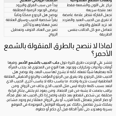
وصفات الشمع العشوائية
الكشف الروحاني الصحيح
تركز على اللون والشمعة فقط
يبدأ من سبب الفراق والبرود
تعد بنتيجة سريعة
يرفض الوعود الزمنية المطلقة
تجعل القارئة تنتظر علامة غامضة
يوضح هل الرجوع ممكنًا وثابتًا
لا تفرق بين الحبيب العنيد والمتردد
يقرأ شخصية الحبيب وسياق العلاقة
قد تزيد التعلق والخوف
تمنح فهمًا وهدوءًا أكبر
تتعامل مع كل الحالات بنفس
تميز بين العناد، الخوف، وتعطيل
الطريقة
الزواج
لماذا لا ننصح بالطرق المنقولة بالشمع
الأحمر؟
تنتشر على الإنترنت طرق كثيرة حول
جلب الحبيب بالشمع الأحمر
، وفيها
أوقات وأدوات وتكرارات ووعود. هذا النوع من المحتوى قد يجذب المرأة
لأنه يعطيها شيئًا تفعله، لكنه لا يشرح لها سبب البعد، ولا يوضح هل
الحبيب قابل للرجوع، ولا يفرق بين الرجوع المؤقت والرجوع الحقيقي.العلاقة
العاطفية ليست تجربة واحدة. ما يناسب حالة لا يناسب أخرى. الحبيب الذي
ابتعد بسبب كلمة جارحة ليس مثل الحبيب الذي يخاف من الزواج. ومن
يراقب بصمت لا يشبه من قرر الابتعاد. ومن يعود ثم يختفي يحتاج قراءة
مختلفة عن شخص انقطع بعد خلاف واضح.إذا كان الحبيب قد تغيّر فجأة،
أو صار الصلح يتعطل كلما اقترب، أو بقي الزواج معلقًا رغم وجود مشاعر،
يمكنك شرح تفاصيل حالتك عبر وسيلة التواصل الموجودة في الموقع
بسرية وهدوء، حتى تُقرأ الحالة قبل أي حكم أو خطوة.