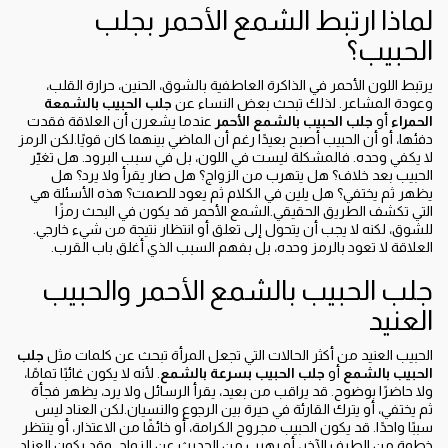
لماذا ارتبط الشمع الأحمر بجلب
الحبيب؟
يرتبط اللون الأحمر في الذاكرة العاطفية بالشوق، الحنين، حرارة القلب،
وعودة المشاعر. لذلك تبحث بعض النساء عن
جلب الحبيب بالشمعة
الحمراء
أو
جلب الحبيب بالشمع الأحمر
عندما يشعرن أن العلاقة فقدت
دفئها، أو أن الحبيب أصبح بعيدًا رغم أن الماضي بينهما كان قويًا.لكن الرمز
لا يكفي وحده. فالمشكلة ليست في اللون، بل في سبب البرود. هل تغيّر
الحبيب بعد خلاف؟ هل يتهرب من الزواج؟ هل صار يقرأ ولا يرد؟ هل
يظهر ثم يختفي؟ هل يلين في الكلام ثم يعود للصمت؟ هذه الأسئلة هي
التي تكشف الطريق الحقيقي.الشمع الأحمر قد يكون في البحث رمزًا
للشوق، لكنه لا يجب أن يتحول إلى تعلق أو انتظار نتيجة من شيء خارجي.
العلاقة لا تعود بالرمز وحده، بل بفهم السبب الذي أغلق باب القرب.
جلب الحبيب بالشمع الأحمر والحبيب
العنيد
الحبيب العنيد من أكثر الحالات التي تجعل المرأة تبحث عن كلمات مثل
جلب
الحبيب بالشمع
أو
جلب الحبيب بسرعة بالشمع
. لأنه لا يكون غائبًا تمامًا،
ولا حاضرًا بوضوح. قد يراقب من بعيد، يقرأ الرسائل ولا يرد، يظهر فجأة
ثم يختفي، أو يترك القارئة في حيرة بين الرجوع والنسيان.لكن العناد ليس
سببًا واحدًا. قد يكون الحبيب مجروح الكرامة، أو خائفًا من الاعتذار، أو ينتظر
خطوة من الطرف الآخر، أو يهرب من الحديث عن الزواج. وقد يكون العناد