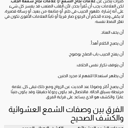
كثيرات يبحثن عن
علامات نجاح الشمع
أو
علامات نجاح شمعة الجلب
.
لكن العلامات يجب أن تُقرأ بحذر، لأن القلب المتعب قد يفسر كل شيء
على أنه إشارة. ظهور الحبيب في حلم، أو متابعة من بعيد، أو رسالة قصيرة،
لا يكفي وحده للحكم أن الرجوع صار قريبًا أو ثابتًا.العلامات الأقوى تكون في
تغيّر النمط نفسه:
أن يخف العناد.
أن يصبح الكلام أهدأ.
أن يفتح الحبيب باب الصلح بوضوح.
أن يتوقف تكرار نفس الخلاف.
أن يظهر استعدادًا للفهم لا مجرد الحنين.
أن يصبح أكثر وضوحًا عند الحديث عن الزواج.ومع ذلك تبقى كل علامة
مرتبطة بسياق الحالة. فالاتصال قد يكون رجوعًا حقيقيًا، وقد يكون حنينًا
عابرًا. والكشف هو الذي يساعد على قراءة الفرق.
الفرق بين وصفات الشمع العشوائية
والكشف الصحيح