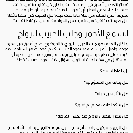
غطاءً لتعطيل أعمق في الصلح، خاصة إذا كان كل تقارب ينتهي بخلاف
جديد.لذلك لا يكفي انتظار أن “يذوب العناد” بمجرد رمز أو طريقة. يجب
معرفة أصل العناد: متى بدأ؟ ماذا حدث قبله؟ هل الحبيب كان هكذا دائمًا؟
هل يعود ثم يختفي؟ هل يتهرب من المواجهة أم من الارتباط نفسه؟
الشمع الأحمر وجلب الحبيب للزواج
إذا كان الهدف هو
جلب الحبيب للزواج
، فالموضوع يصبح أعمق من مجرد
عودة تواصل أو رسالة. فقد يعود الحبيب بالكلام، وقد يظهر اشتياقه، لكنه
لا يثبت على خطوة رسمية. وقد يلين يومًا، ثم يتهرب عند ذكر الخطبة أو
المستقبل.في هذه الحالة لا يكون السؤال: كيف يعود الحبيب فقط؟
بل: لماذا لا يثبت؟
هل يخاف من المسؤولية؟
هل يتأثر بمن حوله؟
هل بينكما خلاف قديم لم يُغلق؟
هل يتكرر تعطيل الزواج عند نفس المرحلة؟
هل الرجوع سيكون واضحًا أم مجرد حنين مؤقت؟الزواج يحتاج ثباتًا، لا مجرد
حرارة عاطفية. لذلك يكون الكشف مهمًا لمعرفة هل المشكلة في