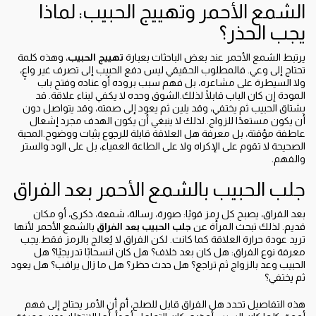
الشمع الأحمر وتهييج الحبيب: لماذا
يجب الحذر؟
يرتبط الشمع الأحمر عند بعض الباحثات بعبارة
تهييج الحبيب
، وهذه كلمة
تحتاج إلى وعي. فالمطلوب الحقيقي ليس دفع الحبيب إلى تصرف غير واعٍ،
ولا السيطرة على مشاعره، بل فهم سبب بروده أو عناده وفتح باب
المودة إن كان الباب قابلًا لذلك.الشوق وحده لا يكفي لبناء علاقة. قد
يشتاق الحبيب ثم يختفي، وقد يلين ثم يعود إلى صمته، وقد يتواصل دون
أن يكون مستعدًا للزواج. لذلك لا ينبغي أن يكون الهدف مجرد إشعال
عاطفة مؤقتة، بل معرفة هل العلاقة قابلة للرجوع بثبات ووضوح.المحبة
الصحيحة لا تقوم على الإكراه ولا على الطاعة العمياء، بل على الود والستر
والفهم.
جلب الحبيب بالشمع الأحمر بعد الفراق
بعد الفراق، يصبح كل رمز قويًا: صورة، رسالة، شمعة، ذكرى، أو مكان
قديم. لذلك تبحث المرأة عن
جلب الحبيب بعد الفراق
بالشمع الأحمر لأنها
تريد عودة حرارة العلاقة كما كانت. لكن الفراق لا يُعالج بالرمز فقط.يجب
معرفة نوع الفراق: هل كان بعد خلاف؟ هل كان انسحابًا تدريجيًا؟ هل
الحبيب وعد بالزواج ثم تراجع؟ هل حدث حظر؟ هل ما زال يراقب؟ هل يعود
ثم يختفي؟
هذه التفاصيل تحدد هل الفراق قابل للصلح، أم أن الأمر يحتاج إلى فهم