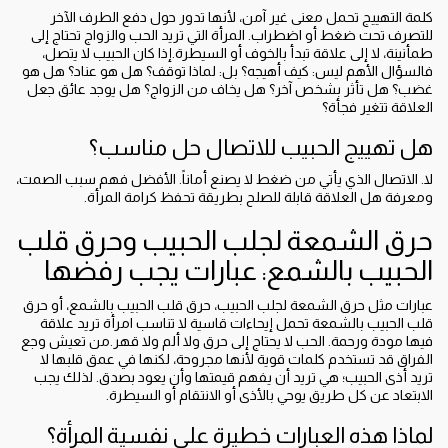
كلمة التهييج تحمل معنى غير آمن، لأنها تدور حول دفع الطرف الآخر
للتصرف تحت ضغط أو اضطراب. المرأة التي تريد الحب والزواج تحتاج إلى
طمأنينة، لا إلى علاقة تبدأ بالخوف أو السيطرة.إذا كان الحبيب لا يتصل،
فالسؤال الأهم ليس: كيف أهيجه؟ بل: لماذا توقف؟ هل هو عناد؟ هل هو
غضب؟ هل تأثر بشخص آخر؟ هل يخاف من الزواج؟ هل يوجد عائق جعل
العلاقة تتغير فجأة؟
هل تهييج الحبيب للاتصال حل مناسب؟
لا. الاتصال الذي يأتي من ضغط لا يصنع أماناً. الأفضل فهم سبب الصمت،
ومعرفة هل العلاقة قابلة للصلح بطريقة تحفظ كرامة المرأة.
حرق الشمعة لجلب الحبيب وحرق قلب
الحبيب بالشمع: عبارات يجب رفضها
عبارات مثل حرق الشمعة لجلب الحبيب، حرق قلب الحبيب بالشمع، أو حرق
قلب الحبيب بالشمعة تحمل إيحاءات قاسية لا تناسب امرأة تريد علاقة
فيها مودة ورحمة. الحب لا يحتاج إلى حرق ولا ألم ولا قهر.من تعيش وجع
الفراق قد تستخدم كلمات قوية لأنها مجروحة، لكنها في عمق قلبها لا
تريد أذى الحبيب؛ هي تريد أن يفهم قيمتها وأن يعود بصدق. لذلك يجب
الابتعاد عن كل طريق يوحي بالأذى أو الانتقام أو السيطرة.
لماذا هذه العبارات خطيرة على نفسية المرأة؟