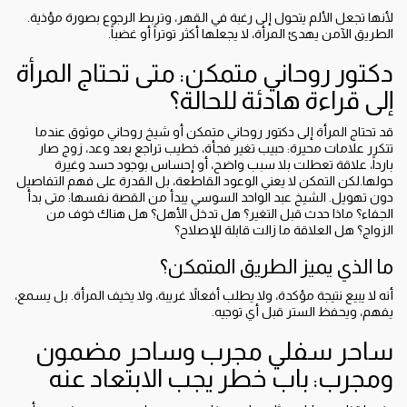
لأنها تجعل الألم يتحول إلى رغبة في القهر، وتربط الرجوع بصورة مؤذية.
الطريق الآمن يهدئ المرأة، لا يجعلها أكثر توتراً أو غضباً.
دكتور روحاني متمكن: متى تحتاج المرأة
إلى قراءة هادئة للحالة؟
قد تحتاج المرأة إلى دكتور روحاني متمكن أو شيخ روحاني موثوق عندما
تتكرر علامات محيرة: حبيب تغير فجأة، خطيب تراجع بعد وعد، زوج صار
بارداً، علاقة تعطلت بلا سبب واضح، أو إحساس بوجود حسد وغيرة
حولها.لكن التمكن لا يعني الوعود القاطعة، بل القدرة على فهم التفاصيل
دون تهويل. الشيخ عبد الواحد السوسي يبدأ من القصة نفسها: متى بدأ
الجفاء؟ ماذا حدث قبل التغير؟ هل تدخل الأهل؟ هل هناك خوف من
الزواج؟ هل العلاقة ما زالت قابلة للإصلاح؟
ما الذي يميز الطريق المتمكن؟
أنه لا يبيع نتيجة مؤكدة، ولا يطلب أفعالاً غريبة، ولا يخيف المرأة. بل يسمع،
يفهم، ويحفظ الستر قبل أي توجيه.
ساحر سفلي مجرب وساحر مضمون
ومجرب: باب خطر يجب الابتعاد عنه