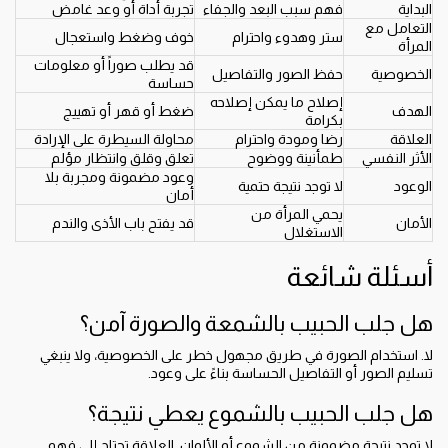
البداية
فهم سبب البعد والجفاء
تجربة أداة أو وعد غامض
التعامل مع
ستر وهدوء واحترام
خوف وضغط واستعجال
المرأة
قد يطلب صوراً أو معلومات
الخصوصية
حفظ الصور والتفاصيل
حساسة
إصلاح ما يمكن إصلاحه
الهدف
ضغط أو قهر أو تهييج
بكرامة
العلاقة
رضا ومودة واحترام
محاولة السيطرة على الإرادة
الأثر النفسي
طمأنينة ووضوح
تعلق وقلق وانتظار مؤلم
وعود مضمونة ومجربة بلا
الوعود
لا توجد نتيجة حتمية
أمان
يحمي المرأة من
الأمان
قد يفتح باب الأذى والندم
الاستغلال
أسئلة شائعة
هل جلب الحبيب بالشمعة والصورة آمن؟
لا. استخدام الصورة في طريق مجهول خطر على الخصوصية، ولا ينبغي
تسليم الصور أو التفاصيل الحساسة بناءً على وعود.
هل جلب الحبيب بالشموع يعطي نتيجة؟
لا توجد نتيجة مضمونة من الشموع أو الألوان. العلاقة تحتاج إلى فهم