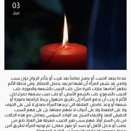
03
Jun
عندما يبتعد الحبيب، أو يصبح صامتاً بعد قرب، أو يتأخر الزواج دون سبب
واضح، قد تشعر المرأة أن قلبها لم يعد يحتمل الانتظار. وفي لحظة الألم
تظهر أمامها عبارات كثيرة مثل: جلب الحبيب بالشمعة والصورة، جلب
الحبيب بالشموع، جلب بالشمع الأبيض، أو جلب حبيب بشمعة حمراء.لكن
الألم لا يجب أن يدفع المرأة إلى طريق مجهول يربط كرامتها بصورة أو
شمعة أو وعد غامض. العلاقة التي تريدها المرأة بصدق لا تُبنى على الخوف
ولا على الضغط ولا على أدوات لا تفهم معناها، بل على فهم السبب
الحقيقي للبعد والجفاء.الشيخ عبد الواحد السوسي يتعامل مع هذه الحالات
من باب الستر أولاً: فهم سبب تغير الحبيب، معرفة هل العناد نابع من
غضب أو تدخل الأهل أو حسد أو نفور مفاجئ، ثم توجيه المرأة لطريق آمن
يحفظ خصوصيتها وكرامتها بعيداً عن الطرق المجهولة.