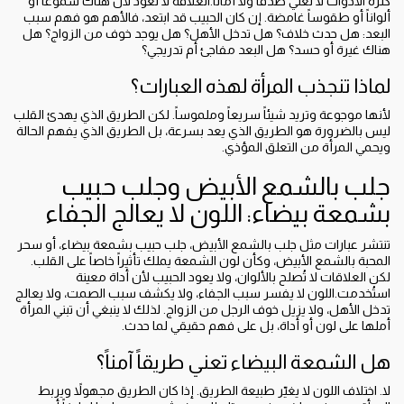
كثرة الأدوات لا تعني صدقاً ولا أماناً.العلاقة لا تعود لأن هناك شموعاً أو
ألواناً أو طقوساً غامضة. إن كان الحبيب قد ابتعد، فالأهم هو فهم سبب
البعد: هل حدث خلاف؟ هل تدخل الأهل؟ هل يوجد خوف من الزواج؟ هل
هناك غيرة أو حسد؟ هل البعد مفاجئ أم تدريجي؟
لماذا تنجذب المرأة لهذه العبارات؟
لأنها موجوعة وتريد شيئاً سريعاً وملموساً. لكن الطريق الذي يهدئ القلب
ليس بالضرورة هو الطريق الذي يعد بسرعة، بل الطريق الذي يفهم الحالة
ويحمي المرأة من التعلق المؤذي.
جلب بالشمع الأبيض وجلب حبيب
بشمعة بيضاء: اللون لا يعالج الجفاء
تنتشر عبارات مثل جلب بالشمع الأبيض، جلب حبيب بشمعة بيضاء، أو سحر
المحبة بالشمع الأبيض، وكأن لون الشمعة يملك تأثيراً خاصاً على القلب.
لكن العلاقات لا تُصلح بالألوان، ولا يعود الحبيب لأن أداة معينة
استُخدمت.اللون لا يفسر سبب الجفاء، ولا يكشف سبب الصمت، ولا يعالج
تدخل الأهل، ولا يزيل خوف الرجل من الزواج. لذلك لا ينبغي أن تبني المرأة
أملها على لون أو أداة، بل على فهم حقيقي لما حدث.
هل الشمعة البيضاء تعني طريقاً آمناً؟
لا. اختلاف اللون لا يغيّر طبيعة الطريق. إذا كان الطريق مجهولاً ويربط