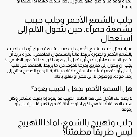
المرأة بوعد غير واضح، فهو يحتاج إلى حذر شديد، مهما بدا لطيفاً أو
بسيطاً.
جلب بالشمع الأحمر وجلب حبيب
بشمعة حمراء: حين يتحول الألم إلى
استعجال
عبارات مثل جلب بالشمع الأحمر، جلب حبيب بشمعة حمراء، أو جلب الحبيب
بالشمع الأحمر والصورة ترتبط غالباً بالاستعجال العاطفي. المرأة تريد أن
يشعر الحبيب بها، أن يندم، أن يتصل، أن يعود، لكن هذا الشعور الطبيعي لا
يجب أن يتحول إلى طريق يجرها للخوف.كل ما يرتبط بالضغط على قلب
إنسان أو دفعه رغماً عنه لا يمنح علاقة مستقرة. الرجوع الصحيح يحتاج إلى
رضا، مودة، ووضوح، لا إلى قهر أو تعلق بأداة.
هل الشمع الأحمر يجعل الحبيب يعود؟
لا يصح بناء الأمل على هذا الكلام. الحبيب قد يعود إذا بقيت مشاعر وكان
سبب البعد قابلاً للفهم، لكن لا توجد أداة تضمن تغيير قلب إنسان أو
رجوعه.
جلب وتهييج بالشمع: لماذا التهييج
ليس طريقاً مطمئناً؟