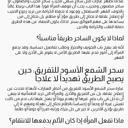
عندما تظهر عبارات مثل ساحر سفلي مجرب، ساحر مجرب ومضمون، أو
ساحر مضمون ومجرب، يجب أن تتوقف المرأة فوراً. هذا الباب يرتبط غالباً
بالخوف، القهر، الاستغلال، ووعود لا تحفظ الكرامة.من تريد رجوع الحبيب
أو إصلاح علاقة لا تحتاج إلى طريق مؤذٍ أو مظلم، بل تحتاج إلى من
يساعدها على فهم العوائق بستر. لذلك يكون الابتعاد عن هذه الطرق
حماية للقلب والكرامة والدين.
لماذا لا يكون الساحر طريقاً مناسباً؟
لأنه قد يفتح باب التخويف والابتزاز وطلب تفاصيل حساسة، وقد يدفع
المرأة إلى أمور تندم عليها. الطريق الآمن لا يقوم على الأذى ولا على
القهر.
سحر الشمع الأسود للتفريق: حين
يصبح الطريق تهديداً لا علاجاً
عبارة سحر الشمع الأسود للتفريق من أخطر العبارات؛ لأنها لا تتحدث عن
إصلاح علاقة، بل عن التفريق والأذى. والمرأة التي تريد الطمأنينة لا ينبغي
أن تدخل في باب يضر غيرها أو يهدم بيوتاً أو يفتح عليها باب ندم.من كانت
تعيش غيرة أو وجعاً أو إحساساً بالظلم تحتاج إلى تهدئة وفهم، لا إلى
طريق يؤذي الآخرين. لا خير في حل يترك وراءه ضرراً أو خوفاً أو ظلماً.
ماذا تفعل المرأة إذا كان الألم يدفعها للانتقام؟