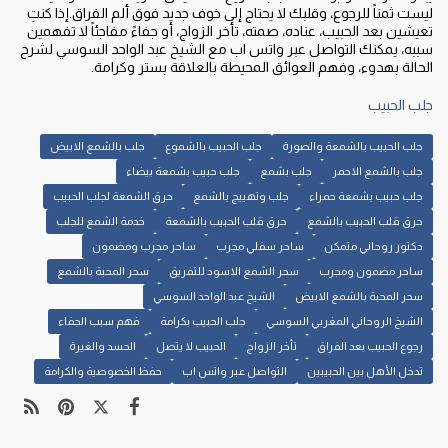
ليست ثمناً للرجوع، وقلبك لا يحتاج إلى خوف جديد فوق ألم الفراق.إذا كنتِ
تعيشين بعد الحبيب، عناده، صمته، تأخر الزواج، أو جفاءً مفاجئاً لا تفهمين
سببه، يمكنك التواصل عبر واتس اب مع الشيخ عبد الواحد السوسي لشرح
الحالة بهدوء، وفهم العوائق المحيطة بالعلاقة بستر وكرامة.
جلب الحبيب
جلب الحبيب بالشمعة والصورة
جلب الحبيب بالشموع
جلب بالشمع الابيض
جلب بالشمع الاحمر
جلب بشمع
جلب حبيب بشمعة بيضاء
جلب حبيب بشمعة حمراء
جلب وتهييج بالشمع
حرق الشمعة لجلب الحبيب
حرق قلب الحبيب بالشمع
حرق قلب الحبيب بالشمعة
خدمة الشمع للجلب
دكتور روحاني متمكن
ساحر سفلي مجرب
ساحر مجرب ومضمون
ساحر مضمون ومجرب
سحر الشمع الاسود للتفريق
سحر المحبة بالشمع
سحر المحبة بالشمع الابيض
الشيخ عبد الواحد السوسي
الشيخ الروحاني المغربي السوسي
جلب الحبيب بكرامة
فهم سبب الجفاء
رجوع الحبيب بعد الفراق
تأخر الزواج
الحبيب لا يتصل
الحسد والغيرة
تدخل الأهل بين الحبيبين
التواصل عبر واتس اب
حفظ الخصوصية والكرامة