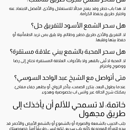
لا. هذا باب خطر وقد يفتح مجالاً للاستغلال والأذى. الأفضل الابتعاد عنه
واختيار طريق يحفظ الكرامة.
هل سحر الشمع الأسود للتفريق حل؟
لا. التفريق والأذى طريق خطير وظالم، ولا يليق بمن تريد الطمأنينة أو
حفظ بيتها وقلبها.
هل سحر المحبة بالشمع يبني علاقة مستقرة؟
لا. المحبة لا تُبنى بالقهر ولا بالأدوات. العلاقة المستقرة تحتاج إلى رضا
ووضوح واحترام.
متى أتواصل مع الشيخ عبد الواحد السوسي؟
عندما يطول البعد، يتكرر الصمت، يتأخر الزواج، أو يظهر جفاء مفاجئ،
يمكنك شرح الحالة عبر واتس اب بخصوصية وهدوء.
خاتمة: لا تسمحي للألم أن يأخذك إلى
طريق مجهول
جلب الحبيب بالشمعة والصورة أو بالشموع أو بالشمع الأبيض والأحمر قد
يبدو للمرأة الموجوعة كأنه باب سريع، لكنه ليس طريقاً آمناً. خصوصيتك