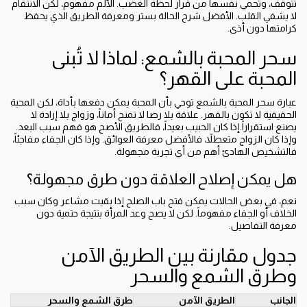
تتوقف، وتحمي نفسها من قرار لحظة الغضب. الألم مفهوم، لكن الانتقام
لا يشفي القلب. الأفضل شرح الحالة بستر ومعرفة الطريق الذي يحفظ
كرامتها دون أذى.
سحر المحبة بالشمع: لماذا لا تُبنى
المحبة على القهر؟
عبارة سحر المحبة بالشمع توحي بأن المحبة يمكن دفعها بأداة، لكن المحبة
الحقيقية لا تكون بالقهر. علاقة بلا رضا لا تمنح أماناً، وزواج بلا إرادة لا
يصنع استقراراً.إذا كان الحبيب بعيداً، فالطريق الأصح هو فهم سبب البعد.
وإذا كان الزواج متعطلاً، فالأفضل معرفة العوائق. وإذا كان الجفاء مفاجئاً،
فالتشخيص الهادئ أهم من أي تجربة مجهولة.
هل يمكن إصلاح العلاقة دون طرق مجهولة؟
نعم، في بعض الحالات يمكن فتح باب الصلح إذا بقيت مشاعر وكان سبب
الخلاف أو الجفاء مفهوماً. لكن لا يصح وعد المرأة بنتيجة حتمية دون
معرفة التفاصيل.
جدول مقارنة بين الطريق الآمن
وطرق الشمع والسحر
الجانب
الطريق الآمن
طرق الشمع والسحر