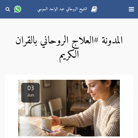
الشيخ الروحاني عبد الواحد السوسي
المدونة #العلاج الروحاني بالقران
الكريم
03
Jun