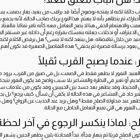
باب دائمًا، لكنه لا يفتحه بوضوح أيضًا. قد يراقب من بعيد، يغار بصمت، 
خبارك، ثم يتظاهر بأنه لا يهتم. هذا النوع يربك صاحب الحالة، لأنه يجمع ب
مت والاهتمام الخفي.هنا لا يصح التعامل معه كأنه نافر تمامًا. فالعناد
الاعتراف، أو تدخلات جعلته يتمسك بقراره رغم أن داخله غير مستقر.الش
عنيد من خلال تناقضاته. هل يبتعد لكنه لا ينسى؟ هل يرفض الكلام لك
عود برسالة قصيرة ثم يختفي؟ هذه التفاصيل الصغيرة قد تكون أهم من
: عندما يصبح القرب ثقيلًا
 العنيد. النفور لا يظهر فقط في الصمت، بل في ضيق من القرب، برود 
ديم، أو تغير في النظرة والمشاعر بلا سبب واضح.قد يكون النفور نتيجة
لمحيط، وقد يظهر بعد حسد بين الحبيبين، وقد يكون من علامات سحر 
ر حاد في المشاعر.في هذه الحالة لا يكفي أن تسأل: كيف يرجع؟ بل يجب
يظهر عند محاولة الصلح فقط؟ وهل يزيد عند الحديث عن الزواج؟ وهل
النفور هي التي تمنع التعامل الخاطئ مع الحالة.
: لماذا ينكسر الرجوع في آخر لحظة
الصلح قريبًا ثم ينهار فجأة. تبدأ المحادثة بلين، يظهر الحنين، يشعر ال