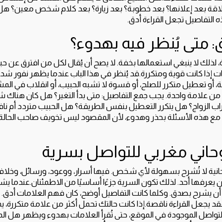
لاقة بعد إعلانها؟ بعد خطوبة؟ بعد زيارة؟ بعد كلام شخص معين؟ هل 
لتفاصيل تجعل القراءة أدق.
: متى يُنظر فيه بهدوء؟
 لذلك لا ينبغي استعمالها بخفة. لا يصح أن يُقال لكل من افترق عن حبي
ات إذا كانت قوية ومتكررة.قد يُنظر في هذا الباب عندما يظهر نفور شد
، أو تعطيل متكرر للصلح، أو قسوة لا تشبه الحبيب، أو انقلاب في الم
 من علامة واحدة. يجب جمع التفاصيل: متى بدأ التغير؟ هل كان هناك
اب الزواج؟ هل يتكرر التعطيل بنفس الطريقة؟ هل الحبيب متردد أم نافر
مع هذه الأسئلة بحذر وهدوء، لأن المقصود ليس تخويف صاحب الحالة
حاني مغربي للتواصل بسرية
حانية لا تُشرح بسهولة لأي شخص. فيها أسرار، ووعود، ورسائل، وخلافات
ن يعرفها أحد. لذلك تكون السرية جزءًا أساسيًا من الاطمئنان.عندما يشع
أن يشرح بصدق. وكلما كانت التفاصيل أوضح، كان فهم العلامات أدق. أما
قد يجعل القراءة ناقصة.إذا كانت حالتك تحمل أكثر من علامة متكررة، 
لتواصل الموجودة في الموقع، حتى تُقرأ العلامات بهدوء ويظهر هل الم