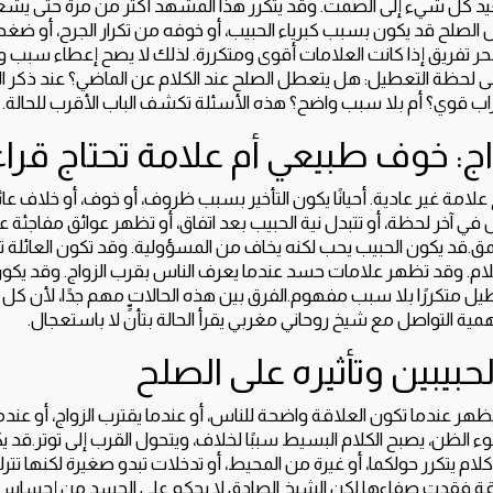
 كل شيء إلى الصمت. وقد يتكرر هذا المشهد أكثر من مرة حتى يشعر
طيل الصلح قد يكون بسبب كبرياء الحبيب، أو خوفه من تكرار الجرح، أو
حر تفريق إذا كانت العلامات أقوى ومتكررة. لذلك لا يصح إعطاء سبب وا
إلى لحظة التعطيل: هل يتعطل الصلح عند الكلام عن الماضي؟ عند ذكر ال
قوي؟ أم بلا سبب واضح؟ هذه الأسئلة تكشف الباب الأقرب للحالة.
ج: خوف طبيعي أم علامة تحتاج قراء
علامة غير عادية. أحيانًا يكون التأخير بسبب ظروف، أو خوف، أو خلاف عائ
 في آخر لحظة، أو تتبدل نية الحبيب بعد اتفاق، أو تظهر عوائق مفاجئة 
 أعمق.قد يكون الحبيب يحب لكنه يخاف من المسؤولية. وقد تكون العائلة
 وقد تظهر علامات حسد عندما يعرف الناس بقرب الزواج. وقد يكون 
عطيل متكررًا بلا سبب مفهوم.الفرق بين هذه الحالات مهم جدًا، لأن ك
مية التواصل مع شيخ روحاني مغربي يقرأ الحالة بتأنٍّ لا باستعجال.
حبيبين وتأثيره على الصلح
ظهر عندما تكون العلاقة واضحة للناس، أو عندما يقترب الزواج، أو عندما 
 الظن، يصبح الكلام البسيط سببًا لخلاف، ويتحول القرب إلى توتر.ق
لام يتكرر حولكما، أو غيرة من المحيط، أو تدخلات تبدو صغيرة لكنها تترك أ
قة فقدت صفاءها.لكن الشيخ الصادق لا يحكم على الحسد من إحساس و