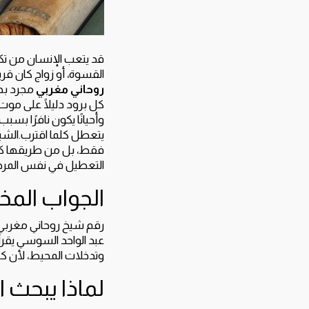
قد يتعب الإنسان من تكرا
القسوة، أو زواج كان قري
روحاني مغربي
مجرد بحث
كل برود دليلًا على موت 
وأحيانًا يكون نافرًا ب
يتعطل كلما اقترب.الشيخ 
فقط، بل من طريقها كامل
التعطيل في نفس المرحلة
الجواب المخ
رقم شيخ روحاني مغربي 
عبد الواحد السوسي يقرأ ا
وتدخلات المحيط، لأن كل 
لماذا يبحث 