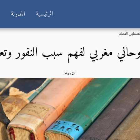
الرئيسية
المدونة
ش
تعطيل الصلح
حاني مغربي لفهم سبب النفور وتع
May
24