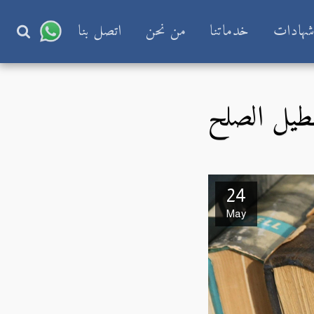
هادات
خدماتنا
من نحن
اتصل بنا
طيل الصلح
24
May