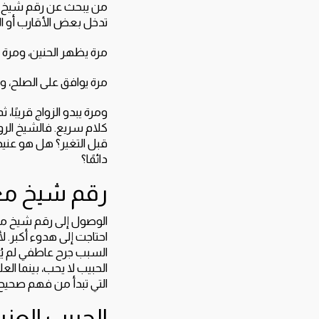
من يبحث عن رقم شيخ روحا
تدخل بعض الأقارب أو ال
مرة يظهر الحنين، ومرة ي
مرة يوافق على الصلح، وم
ومرة يبدو الزواج قريبًا،
كلام سريع. فالشيخ الرو
قبل التغير؟ هل هو عن
دائمًا؟
رقم شيخ مغر
الوصول إلى رقم شيخ مغ
احتاجت إلى هدوء أكبر. 
السبب جرح عاطفي لم يُ
الحبيب لا يحب، بينما ال
التي تبدأ من فهم صحيح ي
الحبيب العني