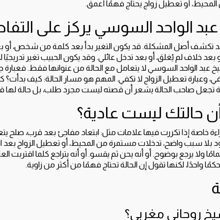
لمحيط، أو تعطيل زواج يحتاج فهمًا أعمق.
 عبد الواحد السوسي يركز على التفا
د تكشف أصل المشكلة. قد يكون التغير بدأ بعد كلمة من شخص، أو بعد 
بعد خلاف لم يُغلق، أو بعد تدخل عائلي. وقد يكون الحبيب تغير تدريجيًا 
شيخ عبد الواحد السوسي لا يتعامل مع الحالة من عنوانها فقط. فعبارة ج
كفي، وعبارة تعطيل الزواج لا تكفي. المهم هو مسار الحالة: كيف بدأت؟ 
ة تجعل صاحب الحالة يشعر أن قصته ليست مجرد طلب، بل حالة لها قر
ن حالتك ليست عادية؟
اءة خاصة إذا تكررت فيها علامات مثل: ابتعاد مفاجئ بعد قرب، صلح ي
ود بلا سبب واضح، تدخلات مستمرة من المحيط، أو تعطيل الزواج بعد ا
امًا ولا يرجع بوضوح. أو أنه يحن ثم يقسو. أو أنه يتراجع كلما اقتربت الع
مًا واحدًا، لكنها تقول إن الحالة تحتاج فهمًا من أكثر من زاوية.
ة
يخ روحاني مغربي؟