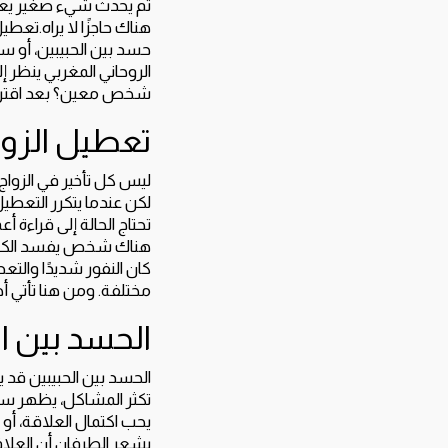
ثم يحدث شيء صغير يعيد
هناك حاجزًا لا يراه.تع
حسد بين الحبيبين، أو س
الروحاني المغربي ينظر 
شخص معين؟ بعد اقتراب 
تعطيل الزوا
ليس كل تأخير في الزواج 
لكن عندما يتكرر التعطيل
تحتاج الحالة إلى قراءة
هناك شخص يفسد الكلام.
كان النفور شديدًا والت
مختلفة. ومن هنا تأتي أه
الحسد بين ال
الحسد بين الحبيبين قد ي
تكثر المشاكل، يظهر سوء
يحب اكتمال العلاقة، أو ك
يشعر الطرفان أن العلا