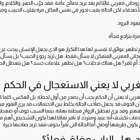
ني مغربي غالبًا لم يعد يريد نصائح عامة. فقد جرّب الصبر، والكلام، والر
أصدقاء، لكن الحالة بقيت تدور في نفس المكان.مرة يقترب الحبيب، ومر
عود البرود.
رة يتراجع فجأة.
 ثم تظهر عوائق لا تفسير لها.هذا التكرار هو الذي يجعل الإنسان يبحث عن
حاني المغربي المتمكن لا يسأل فقط: هل تريد رجوع الحبيب؟ بل يسأل: 
يد أم نافر؟ هل هناك تدخلات؟ هل تظهر علامات حسد؟ هل يتعطل ال
بي لا يعني الاستعجال في الحكم
ربي لا يعني أن الحكم يجب أن يصدر من أول لحظة. بل العكس، كلما ك
لأن الخوف قد يجعل صاحب الحالة يخلط بين الاحتمالات.قد يرى النفور في
فهم. وقد يرى تعطيل الزواج فيظنه نهاية، بينما السبب خوف أو ضغط 
علامات تكشف أنه عنيد ومتردد لا نافر تمامًا.لهذا يكون التشخيص أهم م
كون طريقها أوضح، أما الحالة التي تُقرأ بخوف فقد تزيد صاحبها حيرة.
د: هل الباب مغلق فعلًا؟