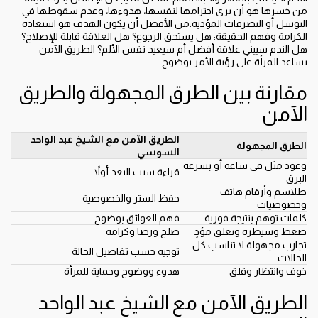
من خسرها هو أن يرى احترامها لنفسها، هدوءها، وعدم سقوطها في
التوسل أو التصرفات المؤذية.من الأفضل أن يكون الهدف هو استعادة
الكرامة وفهم الحقيقة: هل يستحق الرجوع؟ هل العلاقة قابلة للإصلاح؟
هل الندم سيبني علاقة أفضل أم سيعيد نفس الألم؟ الطريق الآمن
يساعد المرأة على رؤية الأمر بوضوح.
مقارنة بين الطرق المجهولة والطريق
الآمن
الطريق الآمن مع الشيخ عبد الواحد
الطرق المجهولة
السوسي
وعود مثل في ساعة أو بسرعة
قراءة سبب البعد أولاً
البرق
طلاسم وأرقام هاتف
حفظ الستر والخصوصية
وخصوصيات
كلمات توهم بنتيجة فورية
فهم العوائق بوضوح
ضغط وسيطرة وتعلق مؤذٍ
صلح ورضا وكرامة
تجارب مجهولة لا تناسب كل
توجيه حسب تفاصيل الحالة
الحالات
خوف وانتظار وقلق
هدوء ووضوح وحماية للمرأة
الطريق الآمن مع الشيخ عبد الواحد