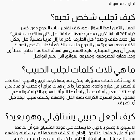
تجارب مجهولة.
كيف تجلب شخص تحبه؟
المعنى الآمن لهذا السؤال هو: كيف تفتحين باب الرجوع دون كسر
كرامتك؟ البداية تكون بفهم طبيعة العلاقة: هل كان هناك حب حقيقي؟
هل حدث خلاف واضح؟ هل الطرف الآخر ما زال قريباً نفسياً؟ هل يمكن
الكلام معه بهدوء؟ هل الرجوع مناسب لك فعلاً؟جلب شخص تحبه لا
ينبغي أن يعني السيطرة عليه. الأفضل هو تهدئة العلاقة، إصلاح الخطأ إن
وُجد، حماية الخصوصية، ومعرفة العوائق التي تمنع التواصل.
ما هي ثلاث كلمات لجلب الحبيب؟
لا توجد ثلاث كلمات مسؤولة يمكن تقديمها كوعد لرجوع الحبيب. العلاقات
لا تُختصر في عبارة واحدة، خصوصاً إذا كان هناك فراق أو غضب أو عناد.لكن
توجد ثلاث معانٍ آمنة يجب أن تبدأ بها المرأة: الهدوء، الكرامة، والفهم.
الهدوء يمنع التسرع، الكرامة تمنع الذل، والفهم يكشف سبب البعد قبل
أي تصرف.
كيف أجعل حبيبي يشتاق لي وهو بعيد؟
الاشتياق لا يُصنع بالإجبار. ما يساعد على عودة الاشتياق هو أن تحافظ
المرأة على قيمتها، لا تلاحق بإلحاح، لا تكشف ضعفها لمن يستغله، وتفهم
سبب البعد قبل محاولة فتح الكلام.إذا كان الحبيب بعيداً بسبب غضب،