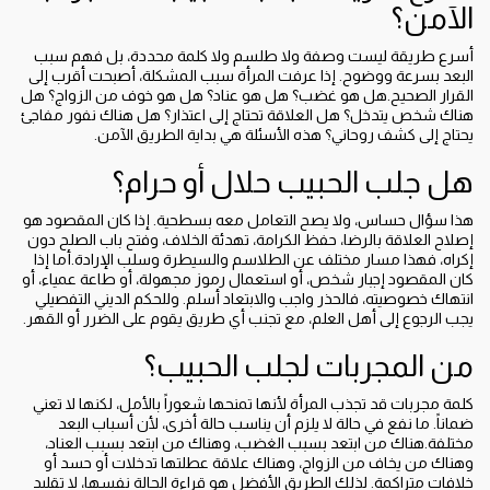
الآمن؟
أسرع طريقة ليست وصفة ولا طلسم ولا كلمة محددة، بل فهم سبب
البعد بسرعة ووضوح. إذا عرفت المرأة سبب المشكلة، أصبحت أقرب إلى
القرار الصحيح.هل هو غضب؟ هل هو عناد؟ هل هو خوف من الزواج؟ هل
هناك شخص يتدخل؟ هل العلاقة تحتاج إلى اعتذار؟ هل هناك نفور مفاجئ
يحتاج إلى كشف روحاني؟ هذه الأسئلة هي بداية الطريق الآمن.
هل جلب الحبيب حلال أو حرام؟
هذا سؤال حساس، ولا يصح التعامل معه بسطحية. إذا كان المقصود هو
إصلاح العلاقة بالرضا، حفظ الكرامة، تهدئة الخلاف، وفتح باب الصلح دون
إكراه، فهذا مسار مختلف عن الطلاسم والسيطرة وسلب الإرادة.أما إذا
كان المقصود إجبار شخص، أو استعمال رموز مجهولة، أو طاعة عمياء، أو
انتهاك خصوصيته، فالحذر واجب والابتعاد أسلم. وللحكم الديني التفصيلي
يجب الرجوع إلى أهل العلم، مع تجنب أي طريق يقوم على الضرر أو القهر.
من المجربات لجلب الحبيب؟
كلمة مجربات قد تجذب المرأة لأنها تمنحها شعوراً بالأمل، لكنها لا تعني
ضماناً. ما نفع في حالة لا يلزم أن يناسب حالة أخرى، لأن أسباب البعد
مختلفة.هناك من ابتعد بسبب الغضب، وهناك من ابتعد بسبب العناد،
وهناك من يخاف من الزواج، وهناك علاقة عطلتها تدخلات أو حسد أو
خلافات متراكمة. لذلك الطريق الأفضل هو قراءة الحالة نفسها، لا تقليد