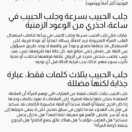
التوجيه أكثر أماناً ووضوحاً.
جلب الحبيب بسرعة وجلب الحبيب في
ساعة: احذري من الوعود الزمنية
عبارات مثل جلب الحبيب بسرعة وجلب الحبيب في ساعة تخاطب استعجال
القلب. المرأة المجروحة تريد اتصالاً، رسالة، اعتذاراً، أو عودة قريبة، لكن
الاستعجال قد يجعلها تصدق وعوداً غير واقعية.لا يوجد طريق مسؤول
يبني الثقة على ضمان زمني مبالغ فيه. كل حالة لها ظروفها: حبيب عنيد،
حبيب غاضب، شخص متردد في الزواج، علاقة قطعتها تدخلات، أو محبة
تأثرت بسوء فهم. لذلك يجب قراءة الحالة قبل أي توجيه.
جلب الحبيب بثلاث كلمات فقط: عبارة
جذابة لكنها مضللة
جلب الحبيب بثلاث كلمات فقط من العبارات التي توهم المرأة أن العلاقة
المعقدة يمكن حلها بجملة قصيرة. لكن العلاقات لا تعود بكلمات وحدها
إذا كان الجرح عميقاً أو العناد شديداً أو الثقة مكسورة.الكلمات قد تساعد
في فتح باب الهدوء عندما تكون في سياق صحيح، لكن لا ينبغي تحويلها إلى
وعد أو سر غامض. الأهم هو معرفة: لماذا ابتعد؟ هل ما زال يحمل
مشاعر؟ هل الغضب مؤقت؟ هل هناك عائق يمنع الكلام؟ هل الرجوع
يحفظ كرامة المرأة؟