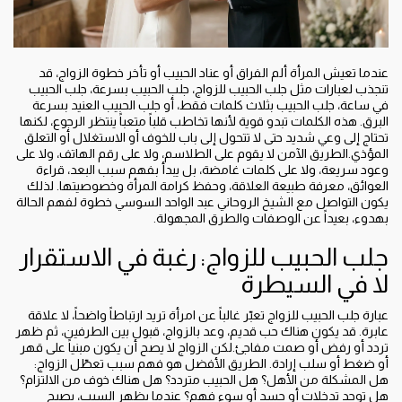
عندما تعيش المرأة ألم الفراق أو عناد الحبيب أو تأخر خطوة الزواج، قد
تنجذب لعبارات مثل جلب الحبيب للزواج، جلب الحبيب بسرعة، جلب الحبيب
في ساعة، جلب الحبيب بثلاث كلمات فقط، أو جلب الحبيب العنيد بسرعة
البرق. هذه الكلمات تبدو قوية لأنها تخاطب قلباً متعباً ينتظر الرجوع، لكنها
تحتاج إلى وعي شديد حتى لا تتحول إلى باب للخوف أو الاستغلال أو التعلق
المؤذي.الطريق الآمن لا يقوم على الطلاسم، ولا على رقم الهاتف، ولا على
وعود سريعة، ولا على كلمات غامضة، بل يبدأ بفهم سبب البعد، قراءة
العوائق، معرفة طبيعة العلاقة، وحفظ كرامة المرأة وخصوصيتها. لذلك
يكون التواصل مع الشيخ الروحاني عبد الواحد السوسي خطوة لفهم الحالة
بهدوء، بعيداً عن الوصفات والطرق المجهولة.
جلب الحبيب للزواج: رغبة في الاستقرار
لا في السيطرة
عبارة جلب الحبيب للزواج تعبّر غالباً عن امرأة تريد ارتباطاً واضحاً، لا علاقة
عابرة. قد يكون هناك حب قديم، وعد بالزواج، قبول بين الطرفين، ثم ظهر
تردد أو رفض أو صمت مفاجئ.لكن الزواج لا يصح أن يكون مبنياً على قهر
أو ضغط أو سلب إرادة. الطريق الأفضل هو فهم سبب تعطّل الزواج:
هل المشكلة من الأهل؟ هل الحبيب متردد؟ هل هناك خوف من الالتزام؟
هل توجد تدخلات أو حسد أو سوء فهم؟ عندما يظهر السبب، يصبح