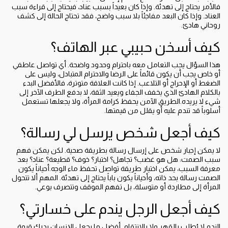
فالأمر يحتاج إلى تهدئة. وإذا كان بعيداً بسبب عناد، فيحتاج إلى قراءة سبب
العناد. وإذا كان البعد مفاجئاً بلا سبب واضح، فقد تحتاج الحالة إلى كشف
روحاني هادئ.
كيف أسخن حبيبي عبر الهاتف؟
هذا السؤال يجب التعامل معه باحترام وحدود واضحة. أي تواصل عاطفي
أو خاص يجب أن يكون قائماً على الرضا والاحترام المتبادل، وليس على
الضغط أو الإحراج أو التلاعب. إذا كانت العلاقة متوترة، فالأفضل البدء
بالكلام الهادئ الذي يخفف الجفاء ويعيد الثقة، لا بدفع الطرف الآخر إلى
شيء لا يريده.الطريق الآمن يحفظ كرامة المرأة، ولا يجعلها تستعمل
أسلوباً قد تندم عليه أو يقلل من قيمتها.
كيف أجعل شخص يرسل لي رسالة؟
لا يمكن إجبار شخص على إرسال رسالة بطريقة صحية. لكن يمكن فهم
سبب الصمت: هل هو غضب؟ تجاهل؟ اختبار؟ خوف؟ قطيعة؟ عناد؟ بعد
معرفة السبب، يمكن اختيار طريقة تواصل تحفظ ماء الوجه.أحياناً يكون
الصمت رسالة بحد ذاته، وأحياناً يكون باباً يحتاج إلى تهدئة. المهم ألا تتحول
المرأة إلى مطاردة أو متوسلة، بل تفهم الموقف وتتصرف بوعي.
كيف أجعل الرجل يندم على خسارتي؟
الندم لا يُطلب بالقهر ولا بالانتقام. أفضل ما يجعل الإنسان يدرك قيمة