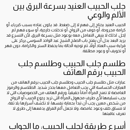
جلب الحبيب العنيد بسرعة البرق بين
الألم والوعي
الحبيب العنيد يحتاج إلى فهم لا إلى ضغط. قد يكون عناده بسبب كبرياء، أو
كرامة مجروحة، أو خوف من الزواج، أو تدخلات خارجية، أو سوء فهم لم
يُحل. لذلك لا ينبغي التعامل معه بوعود مثل بسرعة البرق، لأن التسرع قد
يزيد البعد بدل أن يفتح باب الصلح.الشيخ عبد الواحد السوسي يركز على
قراءة سبب العناد أولاً، ثم توجيه الحالة بما يحفظ الستر والكرامة، دون قهر
أو تخويف أو وعود مطلقة.
طلسم جلب الحبيب وطلسم جلب
الحبيب برقم الهاتف
عبارات مثل طلسم جلب الحبيب وطلسم جلب الحبيب برقم الهاتف من
العبارات الحساسة التي يجب التعامل معها بحذر شديد. الطلاسم والرموز
الغامضة لا تمنح المرأة أماناً حقيقياً، ورقم الهاتف من الخصوصيات التي لا
يجب تسليمها لأي طرف مجهول.المرأة التي تريد رجوع الحبيب أو الزواج
من شخص معين يجب أن تبدأ بحماية نفسها: لا تكشف أسرارها بلا ثقة،
لا تنساق خلف وعود غامضة، ولا تجعل ألم الفراق يدفعها إلى طرق لا
تعرف عاقبتها.
أسرع طريقة لجلب الحبيب: ما الجواب