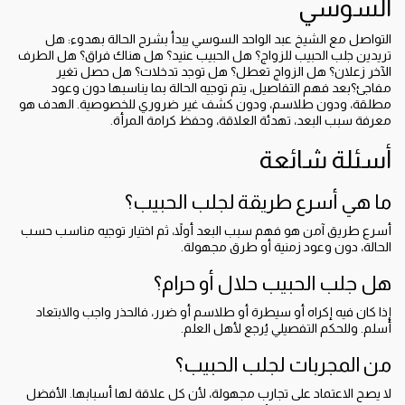
السوسي
التواصل مع الشيخ عبد الواحد السوسي يبدأ بشرح الحالة بهدوء: هل
تريدين جلب الحبيب للزواج؟ هل الحبيب عنيد؟ هل هناك فراق؟ هل الطرف
الآخر زعلان؟ هل الزواج تعطل؟ هل توجد تدخلات؟ هل حصل تغير
مفاجئ؟بعد فهم التفاصيل، يتم توجيه الحالة بما يناسبها دون وعود
مطلقة، ودون طلاسم، ودون كشف غير ضروري للخصوصية. الهدف هو
معرفة سبب البعد، تهدئة العلاقة، وحفظ كرامة المرأة.
أسئلة شائعة
ما هي أسرع طريقة لجلب الحبيب؟
أسرع طريق آمن هو فهم سبب البعد أولاً، ثم اختيار توجيه مناسب حسب
الحالة، دون وعود زمنية أو طرق مجهولة.
هل جلب الحبيب حلال أو حرام؟
إذا كان فيه إكراه أو سيطرة أو طلاسم أو ضرر، فالحذر واجب والابتعاد
أسلم. وللحكم التفصيلي يُرجع لأهل العلم.
من المجربات لجلب الحبيب؟
لا يصح الاعتماد على تجارب مجهولة، لأن كل علاقة لها أسبابها. الأفضل