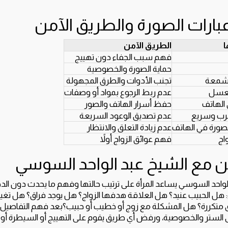
عبارات الصورة والطريق الآمن
ا
الطريق الآمن
فهم سبب الجفاء دون تهييج
حماية الصورة والخصوصية
الشمعة
تجنب الأدوات والطرق المجهولة
العسل
عدم ربط الرجوع بمواد أو وصفات
 الهاتف
حفظ أسرار الهاتف والصور
جرب وسريع
عدم تصديق الوعود السريعة
الصورة في الهاتف
عدم زيادة التعلق والانتظار
اج
فهم عوائق الزواج أولاً
ن مع الشيخ عبد الواحد السوسي
الواحد السوسي يساعد المرأة على ترتيب حالتها وفهم ما يحدث دون ا
 هل الحبيب عنيد؟ هل العلاقة هدفها الزواج؟ هل يوجد فراق؟ هل تغي
متكررة؟ هل المشكلة مع زوج أو خطيب أو حبيب؟بعد فهم التفاصيل، يتم
ى الستر والخصوصية، ورفض أي طريق يقوم على التهييج أو السيطرة أو