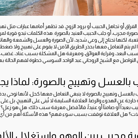
لفراق أو تجاهل الحبيب أو برود الزوج، قد تظهر أمامها عبارات مثل ته
الصورة مجرب، أو جلب الحبيب العنيد بالصورة. هذه الكلمات تبدو قوية 
عبة، لكنها تحتاج إلى وعي شديد، لأن الصورة والعسل والشمعة والهات
 لم يتم التعامل معها بحذر.الطريق الآمن لا يقوم على تهييج ولا ضغط
بب البعد، وقراءة العوائق، ومعرفة هل المشكلة بسبب عناد، غضب، تد
 التواصل مع الشيخ الروحاني عبد الواحد السوسي خطوة لفهم الحالة ب
 بالعسل وتهييج بالصورة: لماذا يج
ب بالعسل وتهييج بالصورة لا ينبغي التعامل معها كحل، لأنها توحي بدف
ارجة عن الهدوء والرضا. العلاقة السليمة لا تُبنى على التهييج، بل على 
بيب بعيداً أو صامتاً أو عنيداً، فالأفضل معرفة سبب ذلك: هل هو زعل
ات؟ هل العلاقة توقفت بسبب سوء فهم؟ هذه الأسئلة أهم من أي ماد
رة مجرب بين الوهم واستغلال الألم