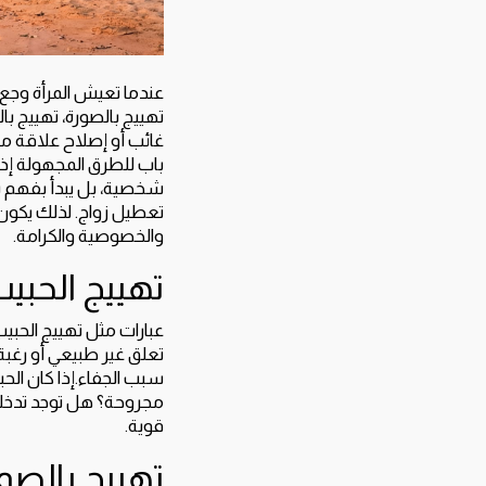
عندما تعيش المرأة وجع ا
تهييج بالصورة، تهييج ب
غائب أو إصلاح علاقة مت
باب للطرق المجهولة إذا
شخصية، بل يبدأ بفهم س
تعطيل زواج. لذلك يكون
والخصوصية والكرامة.
تهييج الحبيب
عبارات مثل تهييج الحبي
تعلق غير طبيعي أو رغبة خ
سبب الجفاء.إذا كان الح
مجروحة؟ هل توجد تدخل
قوية.
تهييج بالصو