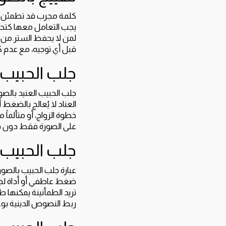
كلمة مجرب قد تطمئن المر
يجب التعامل معها كتحذ
لمن لا يحفظ الستر.من ت
قبل أي توجيه، مع عدم كش
جلب الحبيب ا
جلب الحبيب العنيد بالص
العناد لا يُعالج بالضغط أ
خطوة الزواج، أو متألماً
على الصورة فقط دون ف
جلب الحبيب 
عبارة جلب الحبيب بالصور
ضغط عاطفي أو أداة لجع
تريد الطمأنينة يمكنها 
ربط النصوص الدينية بو