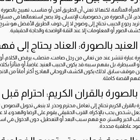
أة المتألمة، لكنها لا تعني أن الطريق آمن أو مناسب. تهييج بالصورة 
ير، لأن الصورة من خصوصيات الإنسان، ولا يصح استعمالها في مسار
ريد رجوع الحبيب تحتاج إلى وضوح لا إلى خوف. الطريق الأفضل هو شرح 
ف الصور أو المعلومات إلا عند الثقة الواضحة والحاجة الحقيقية.
لعنيد بالصورة: العناد يحتاج إلى ف
ورة عبارة تنتشر عند من تعاني من رجل صامت، متصلب، يرفض الكلام، أ
و السيطرة، بل بفهم سببه.قد يكون الحبيب العنيد غاضباً، أو متأثراً بكلام 
 من موقف سابق. لذلك يكون الكشف الروحاني الهادئ أكثر أماناً من الان
هم القصة كاملة.
بالصورة بالقران الكريم: احترام قب
ة بالقران الكريم تحتاج إلى تعامل محترم وحذر. لا ينبغي تحويل النصو
ل شخص يحب بالإكراه. القرب الحقيقي يقوم على الرضا والهدوء، لا ع
طلب الخير والستر، مع فهم سبب البعد أو التعطيل، دون الدخول في ا
عود عاطفية محددة.