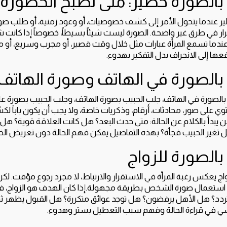
بالصورة خطير: متى تصبح الخطورة
ير عندما يتحول الأمر إلى كشف خصوصيات، أو وعود زمنية، أو طلب صور
ار في طرق غير واضحة. الصورة ليست شيئاً بسيطاً، خصوصاً إذا كان
عندما تسمع المرأة عبارات مثل خلال وقت قصير، أو مجرب وسريع، أو 
ها إلى الانجراف بدل التفكير بهدوء.
بالصورة في الهاتف وصورة الهاتف
بالصورة في الهاتف، جلب الحبيب بصورة الهاتف، وجلب الحبيب بصورة على
حتوي على صور، محادثات، أرقام، وذكريات خاصة، ولا يجب أن يكون باباً لك
ن يبدأ بالكلام عن الحالة: متى حدث البعد؟ هل كانت العلاقة قوية؟ هل
ير الحبيب فجأة؟ بهذه التفاصيل يمكن فهم الحالة دون تعريض ال
بالصورة للزواج
اج يعكس رغبة المرأة في الاستقرار والارتباط، لا مجرد رجوع مؤقت. لكن 
و استعمال صورة الشخص بطريقة مجهولة.إذا كان الهدف هو الزواج،
ردد؟ هل الأهل يرفضون؟ هل توجد عوائق متكررة؟ هل القبول يظهر ثم
سي في قراءة الحالة وفهم سبب التعطيل بستر وهدوء.