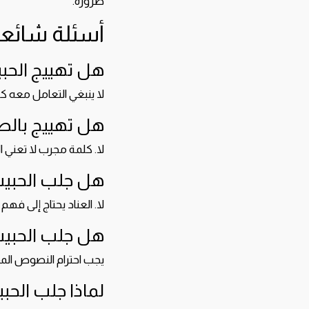
ضرورة.
أسئلة شائع
هل تهييج الحب
لا ينبغي التعامل معه ك
هل تهييج بالص
لا. كلمة مجرب لا تعني 
هل جلب الحبيب 
لا. العناد يحتاج إلى فه
هل جلب الحبيب
يجب احترام النصوص ال
لماذا جلب الحب