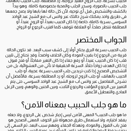
الحبيب بسرعة، جلب الزوج العنيد لزوجته، رد المطلقة، جلب الحبيب بالهاتف،
جلب الحبيب بالصورة، وسحر الجلب والمحبة بخصوصية كاملة. وهو يبدأ
بالكشف والتشخيص قبل أي توجيه، لأن كل حالة لها بابها ولا يصح جمعها
في طريق واحد.يمكنك شرح حالتك عبر واتس اب مع الشيخ عبد الواحد
السوسي بسرية كاملة، خاصة إذا كان الحبيب بعيداً، أو الزوج عنيداً، أو
المطلقة تنتظر صلحاً، أو العلاقة تتوقف كلما اقترب الرجوع أو الزواج.
الجواب المختصر
جلب الحبيب بسرعة البرق يحتاج أولاً إلى كشف سبب البعد. قد تكون الحالة
قريبة من الرجوع إذا بقيت المودة وكان الخلاف واضحاً، وقد تحتاج إلى تليين
قلب إذا كان الحبيب عنيداً، أو رفع جفاء إذا كان التغير مفاجئاً، أو فتح قبول
إذا كان الهدف زواجاً حلالاً. السرعة الحقيقية لا تأتي من العشوائية، بل من
التشخيص الصحيح.إذا كنتِ تريدين جلب الحبيب بسرعة عجيبة، أو جلب
الحبيب بالهاتف، أو جلب الزوج لزوجته، أو رد المطلقة بسرعة، فالأفضل أن
تشرحي التفاصيل عبر واتس اب مع الشيخ عبد الواحد السوسي، حتى يتم
التمييز بين الرجوع المؤقت والرجوع الثابت، وبين الحنين والوهم، وبين الزعل
العادي والتعطيل الأعمق.
ما هو جلب الحبيب بمعناه الآمن؟
ما هو جلب الحبيب؟ المعنى الآمن ليس إجبار شخص على الرجوع، ولا جعله
يفقد اختياره، ولا استعمال طرق مجهولة تثير الخوف. المعنى الصحيح هو
فتح باب القبول والمودة، وتهدئة الجفاء، وفهم سبب البعد، ثم السعي إلى
رجوع يحفظ الرضا والكرامة.قد تكون المرأة تريد عودة الحبيب للكلام، وقد