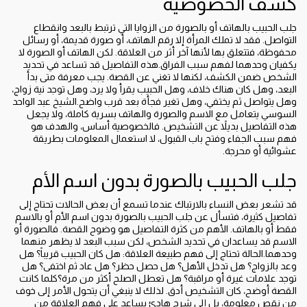
كشف الخصوصية
جلب الحبيب بالهاتف أو بالصورة من الزوايا التي ترتبط بالبعد وانقطاع
التواصل. فقد لا تملك المرأة إلا رقم الهاتف، أو صورة قديمة، أو رسائل
محفوظة، فتتعلق بها لأنها آخر أثر من العلاقة. لكن الهاتف أو الصورة لا
يكفيان وحدهما لفهم سبب الفراق.هذه التفاصيل قد تساعد في تحديد
الشخص ضمن الكشف، لكنها لا تغني عن القصة. يجب معرفة متى بدأ
البعد، وهل كان هناك خلاف، وهل الحبيب يقرأ ولا يرد، وهل توجد نية زواج،
وهل يتواصل ثم يختفي، وهل تغير فجأة بعد قرب واضح.الشيخ عبد الواحد
السوسي يتعامل مع الاسم والصورة والهاتف بسرية كاملة، ولا يجعل
هذه التفاصيل بديلاً عن التشخيص. فالخصوصية أساس، والهدف هو
فهم سبب الجفاء وفتح باب القبول، لا استعمال المعلومات بطريقة
عشوائية أو محرجة.
جلب الحبيب بالصورة بدون اسم الأم
قد تشعر بعض النساء بالارتباك عندما تسمع أن بعض الحالات تحتاج إلى
تفاصيل كثيرة، فتسأل عن جلب الحبيب بالصورة بدون اسم الأم أو بالاسم
فقط أو بالهاتف. الأهم من كثرة التفاصيل هو وضوح القصة. فالصورة أو
الاسم قد يساعدان في تحديد الشخص، لكن سبب البعد لا يظهر منهما
وحدهما.الحالة تحتاج إلى فهم طبيعة العلاقة: هل كان الحبيب قريباً؟ هل
وعد بالزواج؟ هل تدخل الأهل؟ هل حصل حظر؟ هل عاد ثم اختفى؟ هل
توجد علامات غيرة أو مراقبة؟ هل تعطل الصلح أكثر من مرة؟كلما كانت
القصة أوضح، كان التشخيص أدق. لذلك لا ينبغي أن يتحول الأمر إلى خوف
من نقص معلومة، بل إلى شرح هادئ يساعد على فهم العلاقة من