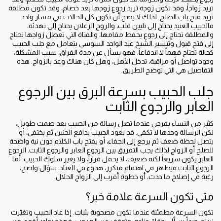
تريد زواجاً، وقد تكون زوجة تريد رجوع زوجها بعد خصام، وقد تكون مطلقة
تريد فتح باب الصلح. لذلك لا يصح أن تكون كل الحالات في مسار واحد.
فالحبيب العنيد يحتاج إلى تليين قلب، والزوج الزعلان يحتاج إلى تهدئة،
والمطلقة تحتاج إلى رجوع يحفظ مقامها، والفتاة التي تعطل زواجها تحتاج
إلى فتح قبول وتيسير.الشيخ عبد الواحد السوسي يتعامل مع جلب الحبيب
كحالة تحتاج فهماً لا اندفاعاً. فهو يسأل عن مدة الفراق، سبب المشكلة،
وجود تواصل أو مراقبة، تدخل الأهل، وهل كان هناك وعد بالزواج. هذه
التفاصيل هي التي توضح الطريق.
جلب الحبيب بسرعة البرق بين الرجوع
العابر والرجوع الثابت
كثير من النساء يفرحن عندما تصل رسالة من الحبيب بعد صمت طويل،
لكن الرسالة وحدها لا تكفي. قد يعود الحبيب بدافع الحنين ثم يختفي، أو
يتصل لحظة ضعف ثم يرجع إلى الجفاء، أو يفتح باب الكلام دون نية واضحة
للصلح أو الزواج.لذلك يجب التفريق بين الرجوع العابر والرجوع الثابت. الرجوع
العابر يكون سريعاً لكنه ضعيف، لا يحمل قراراً، ولا يغير سلوك الحبيب. أما
الرجوع الثابت فيظهر في اهتمام متكرر، هدوء في العناد، سؤال واضح،
رغبة في إصلاح ما حدث، أو خطوة أقرب إلى الزواج الحلال.
متى تكون السرعة علامة خير؟
تكون السرعة مطمئنة عندما تكون مصحوبة بثبات. إذا عاد الحبيب وتغيّرت