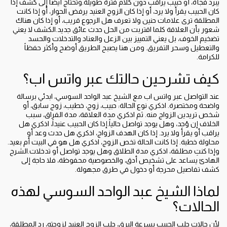
يبرد فجأة، أو حبيب يراقب دون كلام فترة طويلة.وتحتاج أيضاً إلى كشف إذا
كان الحبيب يقرأ ولا يرد، أو إذا كان الزوج العنيد يرفض الحوار، أو إذا كانت
المطلقة ترى علامات حنين ولا تعرف هل الرجوع قريب، أو إذا كان هناك
شعور بأن العلاقة كلما اقتربت من الحل حدث عائق جديد.الكشف لا يعني
تضخيم الخوف، بل يعني التمييز بين الزعل والعناد والتدخلات والحسد
والتعطيل وسحر التفريق. ومن هنا يصبح الطريق أوضح وأكثر حفظاً
للكرامة.
كيف تشرحين حالتك عبر واتس اب؟
عند التواصل عبر واتس اب مع الشيخ عبد الواحد السوسي، ابدئي برسالة
واضحة ومختصرة. اذكري نوع الحالة: حبيب، زوج، خطيب، زوج سابق، أو
شخص تريدين الزواج منه. ثم اذكري مدة العلاقة، مدة الفراق، سبب
الخلاف إن وُجد، وهل يوجد تواصل حالياً.إذا كان الحبيب عنيداً، اذكري هل
يراقب أو يقرأ ولا يرد. إذا كان الهدف الزواج، اذكري هل حدث وعد أو
محاولة خطبة. إذا كانت الحالة تخص الزوج، اذكري هل هو في البيت أم بعيد.
وإذا كنتِ مطلقة، اذكري مدة الطلاق وهل يوجد تواصل أو تدخلات.الشرح
الهادئ يساعد على تشخيص أدق، والخصوصية محفوظة، فلا حاجة إلى
كشف تفاصيل محرجة أو دخول في طرق مجهولة.
لماذا الشيخ عبد الواحد السوسي لهذه
الحالات؟
لأن حالات جلب الحبيب بسرعة البرق، جلب الزوج العنيد لزوجته، رد المطلقة،