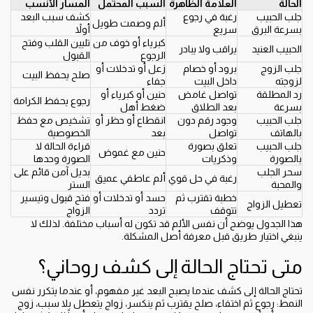
الحالة
العلامة الظاهرة
السبب المحتمل
المسار الأنسب
جلب الحبيب
رغبة في رجوع
كشف سبب البعد
ألم وصمت طويل
بسرعة البرق
سريع
أولاً
كبرياء أو خوف من
تليين القلب وفتح
الحبيب العنيد
يراقب ولا يبادر
الرجوع
القبول
جلب الزوج
برود أو خصام
زعل أو تدخلات أو
صلح يحفظ البيت
لزوجته
داخل البيت
جفاء
رد المطلقة
تواصل غامض
حنين أو كبرياء أو
رجوع يحفظ الكرامة
بسرعة
بعد الطلاق
ضغط أهل
جلب الحبيب
وجود رقم دون
انقطاع أو حظر أو
تشخيص مع حفظ
بالهاتف
تواصل
بعد
الخصوصية
جلب الحبيب
تعلق بصورة
قراءة الحالة لا
حنين مع غموض
بالصورة
وذكريات
الصورة وحدها
سحر الجلب
بديل آمن قائم على
رغبة في حل قوي
ألم عاطفي عميق
والمحبة
الستر
خطبة تقترب ثم
حسد أو تدخلات أو
فتح قبول وتيسير
تعطيل الزواج
تتوقف
تردد
الزواج
هذا الجدول يوضح أن نفس الألم قد تكون له أسباب مختلفة. لذلك لا
ينبغي اختيار طريق قبل معرفة أصل المشكلة.
متى تحتاج الحالة إلى كشف روحاني؟
تحتاج الحالة إلى كشف عندما يصبح البعد غير مفهوم، أو عندما يتكرر نفس
النمط: رجوع ثم اختفاء، صلح يقترب ثم ينكسر، زواج يتعطل بلا سبب، زوج