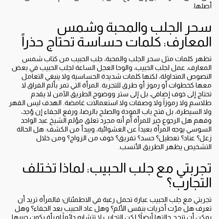
أصلها.
سحر الجلب والمحبة وشمس
المعارف: كلمات حساسة تحتاج حذراً
تظهر كلمات مثل سحر الجلب والمحبة، جلب الحبيب من كتاب شمس
المعارف، عمل لجلب الحبيب، والوحا العجل الساعة لجلب الحبيب في بعض
النصوص المتداولة، لكنها كلمات شديدة الحساسية ولا ينبغي التعامل
معها كخطوات أو رموز أو طرق للتجربة. المرأة التي تمر بألم الفراق لا
تحتاج إلى خوف إضافي، بل إلى ستر ووضوح.الطريق الآمن لا يقدم
طلاسم ولا رموزاً ولا وصفات ولا استعمالات غامضة. الهدف ليس القهر
ولا السيطرة، بل فتح باب المودة والصلح بالرضا، ورفع الجفاء إن وُجد،
وفهم هل الرجوع خير للمرأة أم أنه مجرد تعلق مؤلم.الشيخ عبد الواحد
السوسي يوجه المرأة بعيداً عن العشوائية، ويبدأ من الكشف: هل الحالة
زعل؟ عناد؟ تعطيل؟ حسد؟ تفريق؟ خوف من الزواج؟ ومن خلال
التشخيص يظهر الطريق الأنسب.
تجربتي مع جلب الحبيب: لماذا تختلف
التجارب؟
تجربتي مع جلب الحبيب عبارة تحمل رغبة في الاطمئنان؛ فالمرأة تريد أن
تعرف هل مرّت أخريات بنفس الألم؟ وهل عاد الحبيب بعد الجفاء؟ وهل
يمكن أن تنجح حالتها أيضاً؟ لكن التجارب لا تتشابه دائماً.امرأة يكون حبيبها