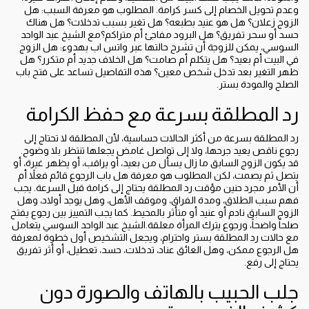
وعدم تحويل الخصام إلى كسر كرامة. المطلوب هو معرفة السبب: هل
الزوج زعلان؟ هل هو عنيد بطبعه؟ هل تغير بسبب تدخلات؟ هل هناك
حسد أو سحر تفريق؟ هل البرود مفاجئ أم متراكم؟مع الشيخ عبد الواحد
السوسي، يمكن للزوجة أن تشرح حالتها عبر واتس اب بهدوء: هل الزوج
في البيت أم بعيد؟ هل يتكلم أم صامت؟ هل الخلاف جديد أم متكرر؟ هل
ظهر التغير بعد تدخل شخص معين؟ هذه التفاصيل تساعد على فتح باب
الصلح والمودة بستر.
رد المطلقة بسرعة مع حفظ الكرامة
رد المطلقة بسرعة من أكثر الحالات حساسية، لأن المطلقة لا تحتاج إلى
رجوع ناقص يعيد جرحها، ولا إلى تواصل غامض يجعلها تنتظر بلا وضوح.
قد يكون الزوج السابق ما زال يسأل من بعيد، أو يراقب، أو يظهر غيرة، أو
يتصل ثم يصمت، لكن المطلوب هو معرفة هل باب الرجوع قائم فعلاً أم
أن الأمر مجرد حنين مؤقت.رد المطلقة يحتاج إلى كرامة قبل السرعة. يجب
فهم سبب الطلاق، ومدة الفراق، وموقف الأهل، وهل يوجد أولاد، وهل
الزوج السابق نادم أو عنيد أو متأثر بالمحيط. كما يجب التمييز بين رجوع يفتح
صلحاً واضحاً، ورجوع يترك المرأة معلقة.الشيخ عبد الواحد السوسي يتعامل
مع حالات رد المطلقة بستر واحترام، ويجعل التشخيص أول خطوة لمعرفة
هل الرجوع ممكن، وهل العائق عناد، تدخلات، حسد، تعطيل، أو أثر تفريق
يحتاج إلى رفع.
جلب الحبيب بالهاتف والصورة دون