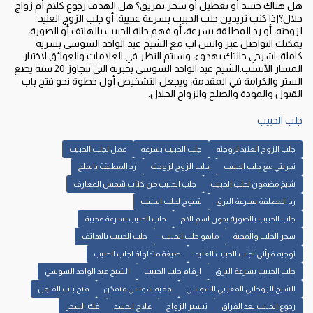
هل هناك حسد أو تعطيل أو سحر تفريق؟ هل الهدف رجوع كلام أم زواج
حلال؟إذا كنتِ تريدين جلب الحبيب بسرعة عجيبة، أو جلب الزوج العنيد
لزوجته، أو رد المطلقة بسرعة، أو فهم حالة الحبيب بالهاتف أو الصورة،
يمكنك التواصل عبر واتس اب مع الشيخ عبد الواحد السوسي بسرية
كاملة. اشرحي حالتك بهدوء، وسيتم النظر في العلامات والعوائق لاختيار
المسار الأنسب.الشيخ عبد الواحد السوسي بخبرته التي تتجاوز 20 سنة يضع
الستر والكرامة في المقدمة، ويجعل التشخيص أول خطوة نحو فتح باب
القبول والمودة والصلح والزواج الحلال.
جلب الحبيب
جلب الزوج العنيد لزوجته
جلب الحبيب بسرعه
عمل لجلب الحبيب
تجربتي مع جلب الحبيب
جلب الزوج لزوجته
رد المطلقة بالملح
شيخ مضمون لجلب الحبيب
جلب الحبيب من كتاب شمس المعارف
رد المطلقة بسرعة البرق
شيوخ لجلب الحبيب
جلب الحبيب بالصورة بدون اسم الام
جلب الحبيب بسرعة عجيبة
سحر الجلب والمحبة
ماهو جلب الحبيب
جلب الحبيب بالهاتف
توجيه قرآني لجلب الحبيب العنيد
صيغة متداولة لجلب الحبيب
جلب الحبيب بسرعة البرق
ارقام جلب الحبيب
الشيخ عبد الواحد السوسي
الشيخ الروحاني المغربي السوسي
فقيه سوسي متمكن
فتح باب القبول
رجوع الحبيب بعد الفراق
تيسير الزواج
علاج الحسد
فك السحر