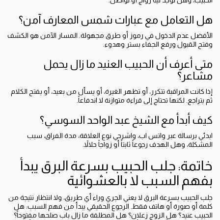
الحبيب، وهل توجد نية زواج أو تواصل.
هل التعامل مع عبارات شمس المعارف آمن؟
الأفضل عدم الدخول في رموز أو طرق مجهولة. المسار الآمن هو الكشف
وفتح القبول ورفع الجفاء بستر وهدوء.
متى أعرف أن الحبيب العنيد ما زال يحمل
مشاعر؟
إذا كانت المراقبة تتكرر، أو تظهر الغيرة، أو يسأل من بعيد، أو يفتح الكلام
ثم يتراجع. لكنها تحتاج إلى قراءة متوازنة لا اندفاعاً.
كيف أبدأ مع الشيخ عبد الواحد السوسي؟
ابدئي برسالة عبر واتس اب، واشرحي نوع العلاقة، مدة الفراق، سبب
المشكلة، وهل الهدف رجوعاً ثابتاً أو زواجاً حلالاً.
خاتمة: جلب الحبيب بسرعة البرق يبدأ
بفهم السبب لا بالعشوائية
جلب الحبيب بسرعة البرق لا يعني الجري وراء أي طريق، ولا انتظار نتيجة من
كلمة أو صورة أو هاتف فقط. الرجوع الحقيقي يبدأ من فهم السبب: هل
الحبيب عنيد؟ هل الزوج زعلان؟ هل المطلقة ما زال باب صلحها مفتوحاً؟