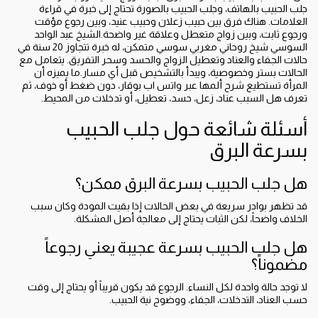
جلب الحبيب بالهاتف، وجلب الحبيب بالصورة تحتاج إلى خبرة في قراءة
العلامات. هناك فرق بين حبيب زعلان وحبيب عنيد، وبين رجوع مؤقت
ورجوع ثابت، وبين زواج متعطل وعلاقة غير واضحة.الشيخ عبد الواحد
السوسي شيخ روحاني مغربي سوسي متمكن، له خبرة تتجاوز 20 سنة في
حالات الجفاء والعناد وتعطيل الزواج والحسد وسحر التفريق. يتعامل مع
الحالات بستر وخصوصية، ويبدأ بالتشخيص قبل أي مسار.ما يميزه أن
المرأة تستطيع شرح ألمها عبر واتس اب بوقار، دون ضغط أو خوف، ثم
تعرف هل السبب عناد، زعل، حسد، تعطيل، أو تدخلات من المحيط.
أسئلة شائعة حول جلب الحبيب
بسرعة البرق
هل جلب الحبيب بسرعة البرق ممكن؟
قد تظهر بوادر سريعة في بعض الحالات إذا بقيت المودة وكان سبب
الخلاف واضحاً، لكن الثبات يحتاج إلى معالجة أصل المشكلة.
هل جلب الحبيب بسرعة عجيبة يعني رجوعاً
مضموناً؟
لا توجد حالة واحدة لكل النساء. الرجوع قد يكون قريباً أو يحتاج إلى وقت
حسب العناد، التدخلات، الجفاء، ووضوح نية الحبيب.