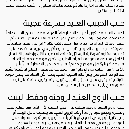
نبرته، وبدأ يسأل، وقلّ عناده، وتوقف عن الهروب، فهذه بوادر أقوى من
مجرد رسالة عابرة. أما إذا عاد ثم غاب، فالحالة تحتاج إلى تثبيت وفهم سبب
الانقطاع المتكرر.
جلب الحبيب العنيد بسرعة عجيبة
الحبيب العنيد قد يكون أكثر الحالات إرهاقاً للمرأة. فهو لا يغلق الباب تماماً
ولا يفتحه بوضوح. يراقب دون كلام، يقرأ ولا يرد، يغار ثم ينكر، يقترب ثم
يبتعد، ويترك المرأة في حيرة: هل يحبني لكنه يكابر؟ أم أنني أتعلق بعلامات
ضعيفة؟جلب الحبيب العنيد يحتاج إلى هدوء أكبر من غيره. فالضغط عليه
قد يزيد مقاومته، وكثرة الرسائل قد تجعله يهرب أكثر، وإظهار الانكسار
الكامل قد يضعف موقف المرأة. الطريق الآمن هو فهم مفتاح العناد:
هل هو كبرياء؟ هل هو جرح قديم؟ هل يخاف من الاعتذار؟ هل يتأثر
بالأهل؟ هل يخاف من الزواج؟ هل توجد عوائق تجعل الصلح لا يثبت؟الشيخ
عبد الواحد السوسي يقرأ حالة الحبيب العنيد بدقة، لأن العناد قد يخفي مودة
باقية، وقد يكون مجرد حاجز يحتاج إلى تليين، وقد يكون علامة على تردد
عميق يحتاج إلى تشخيص قبل بناء أي أمل.
جلب الزوج العنيد لزوجته وحفظ البيت
جلب الزوج العنيد لزوجته يختلف عن رجوع الحبيب، لأن الأمر هنا يتعلق ببيت
وعشرة وخصوصية وربما أولاد. الزوج العنيد قد يصمت داخل البيت، أو
يخرج كثيراً، أو يرفض الحوار، أو يتأثر بأهله، أو يبرد فجأة بعد سنوات من
المودة.الزوجة في هذه الحالة لا تريد معركة، بل تريد عودة الهدوء
والمودة. لذلك يجب حفظ البيت من التصعيد، وعدم إدخال أطراف كثيرة،