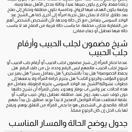
زعلاناً فقط، وأخرى يكون حبيبها عنيداً، وثالثة يتدخل الأهل بينها وبينه،
ورابعة يكون الهدف فيها الزواج، وخامسة تكون مطلقة وتحتاج إلى صلح
بعد طلاق. لذلك لا يمكن نقل تجربة امرأة إلى أخرى كما هي.الشيخ عبد
الواحد السوسي يتعامل مع كل حالة وحدها، لأن التشخيص الشخصي أهم
من المقارنة بتجارب مختلفة. ما يناسب حالة قريبة من الصلح قد لا يناسب
حالة فيها تعطيل أو جفاء مفاجئ.
شيخ مضمون لجلب الحبيب وأرقام
جلب الحبيب
عندما تحتاج المرأة إلى شيخ مضمون لجلب الحبيب أو أرقام جلب الحبيب أو
شيوخ لجلب الحبيب، فالمهم ليس الرقم وحده، بل من خلف الرقم. هل
يحفظ الخصوصية؟ هل يبدأ بالتشخيص؟ هل يتعامل بستر؟ هل يميز بين
الرجوع المؤقت والرجوع الثابت؟ هل يحترم كرامة المرأة ولا يدفعها إلى
خطوات عشوائية؟الشيخ عبد الواحد السوسي، بخبرته الطويلة، يتعامل مع
هذه الحالات عبر واتس اب بوقار وهدوء. يمكن للمرأة أن تشرح حالتها
دون خوف: حبيب بعيد، زوج عنيد، مطلقة، تعطيل زواج، حبيب يراقب، أو
علاقة انقطعت فجأة.التواصل الصحيح لا يبدأ بوعد مطلق، بل يبدأ بفهم
الحالة. فالصدق في التشخيص هو ما يحمي المرأة من التعلق بوهم، ويفتح
لها باب الحل إن كان الرجوع ممكناً.
جدول يوضح الحالة والمسار المناسب