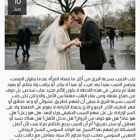
10
Jun
جلب الحبيب بسرعة البرق من أكثر ما تتمناه المرأة عندما يطول الصمت،
ويصبح الحبيب بعيداً بعد قرب، أو عنيداً لا يبادر، أو يراقب ولا يتكلم، أو يعود
قليلاً ثم يختفي. في هذه اللحظة لا يكون الألم مجرد غياب شخص، بل خوف
من ضياع علاقة، ومن بقاء القلب معلقاً بين الأمل والخذلان.لكن جلب
الحبيب بسرعة البرق لا ينبغي أن يُفهم كطريق عشوائي أو وعد مطلق أو
قهر للطرف الآخر. الرجوع الذي يحفظ الكرامة لا يقوم على الضغط ولا على
كسر الإرادة، بل على فهم السبب الحقيقي وراء البعد: هل هو زعل؟ هل
هو عناد؟ هل هو خوف من الزواج؟ هل تدخل الأهل؟ هل هناك حسد أو
تعطيل أو سحر تفريق؟ أم أن الحبيب يرجع بالكلام ثم لا يثبت لأن أصل
المشكلة لم يُفهم بعد؟الشيخ عبد الواحد السوسي، الشيخ الروحاني
المغربي السوسي صاحب خبرة تتجاوز 20 سنة، يتعامل مع حالات جلب