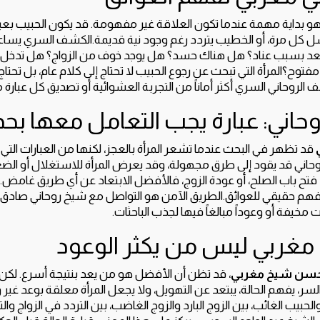
و بداية مهمة عندما تكون العلاقة غير مفهومة. قد يكون الحبيب بعيداً
فشل كل مرة، أو الخطيب يتردد رغم وجود نية قديمة.الكشف السري يساع
بعد بسبب عناد؟ هل هناك حسد؟ هل يوجد خوف من الزواج؟ هل تدخل 
وح؟المرأة التي تبحث عن رجوع الحبيب لا تحتاج إلى كلام عام، بل تحتاج
ف الروحاني السري أكثر أماناً من التجربة العشوائية أو تصديق كل عبارة
حاني: عبارة يجب التعامل معها بحذ
قد تظهر في البحث عندما تشعر المرأة بالعجز، لكنها من العبارات التي 
وحاني قد يقود إلى طرق مجهولة، وقد يعرض المرأة للاستغلال أو الضغ
تح باب الصلح، أو عودة الزوج، فالأفضل الابتعاد عن أي طريق غامض. لا
هم حقيقي للعوائق.الطريق الآمن هو التواصل مع شيخ روحاني صادق يقر
يفة أو وعوداً مبالغاً فيها لجذب الباحثات.
غربي ليس من يكثر الوعود
سن شيخ مغربي
، قد تظن أن الأفضل هو من يعد بنتيجة أسرع. لكن 
، يفهم الحالة، يبتعد عن التهويل، ولا يجعل المرأة معلقة بوعد غي
الحبيب الغائب، بين الزوج البارد والزوج الغاضب، بين التردد في الزواج وا