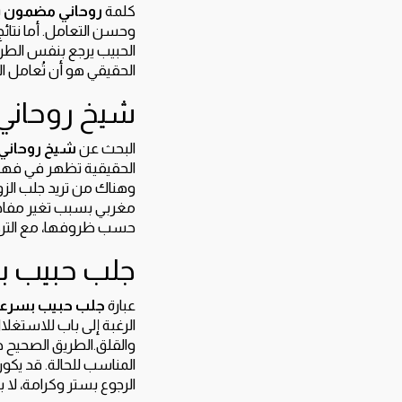
كلمة
روحاني مضمون
ي
وحسن التعامل. أما نتائ
الحبيب يرجع بنفس الطر
الحقيقي هو أن تُعامل الحال
شيخ روحاني 
البحث عن
شيخ روحاني
الحقيقية تظهر في فهم ا
وهناك من تريد جلب الز
مغربي بسبب تغير مفاجئ.
حسب ظروفها، مع التركيز
جلب حبيب ب
عبارة
جلب حبيب بسرع
الرغبة إلى باب للاستغلا
والقلق.الطريق الصحيح ه
المناسب للحالة. قد يكون
الرجوع بستر وكرامة، لا 