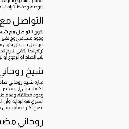
الممكن والرجوع المؤقت.
التوجيه، وحفظ كرامة ال
التواصل مع 
يكون
التواصل مع شيخ
وجود مشاعر، زوج تغير 
التواصل يجب أن يكون هاد
ترتاح لها. يكفي شرح ا
باب الصلح أو الرجوع أو تي
شيخ روحاني ص
عبارة
شيخ روحاني صادق
الكلمات، بل إلى شخص ي
وعود مطلقة، وعدم طلب 
السري هو البداية، وأن 
تصبح أكثر طمأنينة في 
روحاني مضم