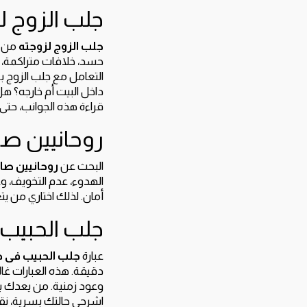
جلب الزوج ل
جلب الزوج لزوجته
من أ
حسد، خلافات متراكمة، أ
التعامل مع جلب الزوج 
داخل البيت أم خارجه؟ ه
قراءة هذه الجوانب، حتى ي
روحانيين صا
البحث عن
روحانيين صا
الهدوء، عدم التخويف، وعد
أمان. لذلك اختاري من ي
جلب الحبيب 
عبارة
جلب الحبيب فى د
دقيقة. هذه العبارات غالب
وعود زمنية. من يعدك ب
اشرحي حالتك بسرية، نقر