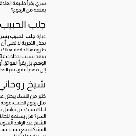
سري يقرأ طبيعة العلاقة
يمنعه من الرجوع؟
جلب الحبيب 
عبارة
جلب الحبيب بسر
بحذر. التجربة لا تعني 
ظروفها الخاصة. هناك ح
يبتعد بسبب تدخلات عائلي
الوهم، بل يقرأ العوائق أو
إلى فهم أعمق، يتم الت
شيخ روحاني
كثير من النساء يبحثن ع
مثل رجوع الحبيب، عودة ال
لذلك تبحث عن تواصل م
السر؟ هل يستمع للحالة
الشيخ عبد الواحد السوسي
المشكلة مع حبيب عنيد؟ 
بسرية وطمأنينة.