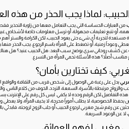
حبيب: لماذا يجب الحذر من هذه العب
ب
من العبارات الحساسة التي يجب التعامل معها من زاوية التحذير فقط. ل
همه، أو تتبع تعليمات مجهولة، أو ترسل معلومات خاصة لأشخاص غير 
 مستعدة لتجربة أي شيء حتى يعود الحبيب، لكن الكرامة والستر أهم 
عطي وعوداً زمنية، أو تضغط على المرأة باسم الرجوع، يجب الحذر منها.
عن كشف روحاني سري يوضح سبب البعد: هل الحبيب عنيد؟ هل هناك 
 مناسب أصلاً؟ هذه الأسئلة تحمي المرأة من التسرع.
بي: كيف تختارين بأمان؟
ربي
يدل على رغبة في الوصول إلى شخص قريب من الثقافة والواقع ال
حب والزواج مرتبطة بالأسرة، السمعة، التردد، الخوف من كلام الناس، والحس
ه التفاصيل.لكن الرقم وحده لا يكفي. ليس كل رقم على الإنترنت يست
حفظ الخصوصية، لا يطلب أموراً محرجة، لا يخيف المرأة، ولا يعطي و
بحثين عن رقم شيخ مغربي لرجوع الحبيب أو جلب الزوج لزوجته، فابدئي ب
 لا عن الوعود السريعة.
 مغربي لفهم العوائق