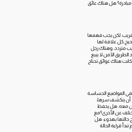
 مبادرة؟ هل هناك عائق
حل قريب. لكن يجب فهمها
حيح.كل علاقة لها
ب متردد، وهناك رجل
الطريق الآمن لا يبيع
ذا كانت هناك عوائق تحتاج
في المواضيع الحساسة
ريد أن ينكشف سرها،
ين معه. هل يحفظ
ختلف عن الأخرى؟مع
ح حالتها بهدوء: هل
دأ قراءة الحالة