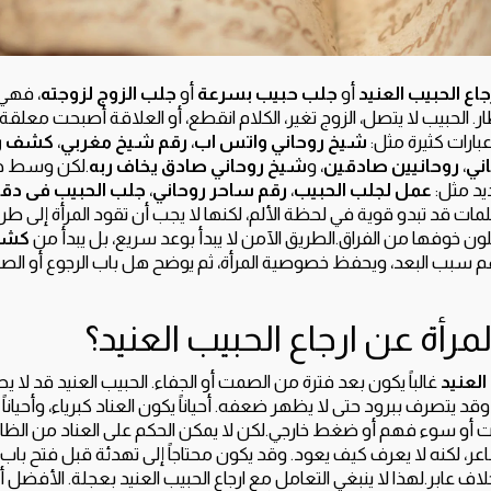
جاع الحبيب العنيد
أو
جلب حبيب بسرعة
أو
جلب الزوج لزوجته
، فهي 
ار. الحبيب لا يتصل، الزوج تغير، الكلام انقطع، أو العلاقة أصبحت معلقة 
ارات كثيرة مثل:
شيخ روحاني واتس اب
،
رقم شيخ مغربي
،
كشف رو
ني
،
روحانيين صادقين
، و
شيخ روحاني صادق يخاف ربه
.لكن وسط هذ
يد مثل:
عمل لجلب الحبيب
،
رقم ساحر روحاني
،
جلب الحبيب فى دق
لمات قد تبدو قوية في لحظة الألم، لكنها لا يجب أن تقود المرأة إلى 
 خوفها من الفراق.الطريق الآمن لا يبدأ بوعد سريع، بل يبدأ من
كشف
م سبب البعد، ويحفظ خصوصية المرأة، ثم يوضح هل باب الرجوع أو الصلح أ
لمرأة عن ارجاع الحبيب العنيد؟
العنيد
غالباً يكون بعد فترة من الصمت أو الجفاء. الحبيب العنيد قد لا 
 يتصرف ببرود حتى لا يظهر ضعفه. أحياناً يكون العناد كبرياء، وأحياناً 
خلات أو سوء فهم أو ضغط خارجي.لكن لا يمكن الحكم على العناد من ال
ر، لكنه لا يعرف كيف يعود. وقد يكون محتاجاً إلى تهدئة قبل فتح باب 
ف عابر.لهذا لا ينبغي التعامل مع ارجاع الحبيب العنيد بعجلة. الأفضل أ