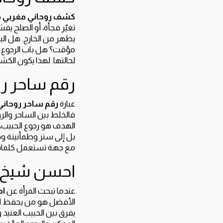
كشف روحاني مغربي
ه
تغيّر فجأة، أو الصلح ي
يظهر من الخارج. هل ال
مؤقت؟ هل باب الرجوع مفت
لحالتها. لهذا يكون الكش
رقم ساحر رو
عبارة
رقم ساحر روحاني
فالخلط بين الساحر والر
الهدف هو رجوع الحبيب، ف
بل إلى ستر وطمأنينة وف
مع جهة تستعمل كلمات مخ
احسن شيخ م
عندما تبحث المرأة عن
اح
الأفضل هو من يحفظ السر
يفرق بين الحبيب العنيد و