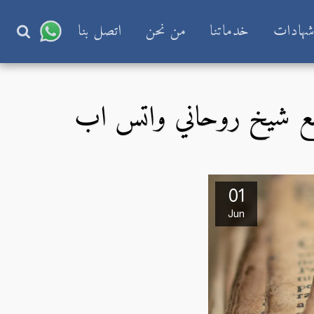
هادات
خدماتنا
من نحن
اتصل بنا
 مع شيخ روحاني واتس اب
01
Jun