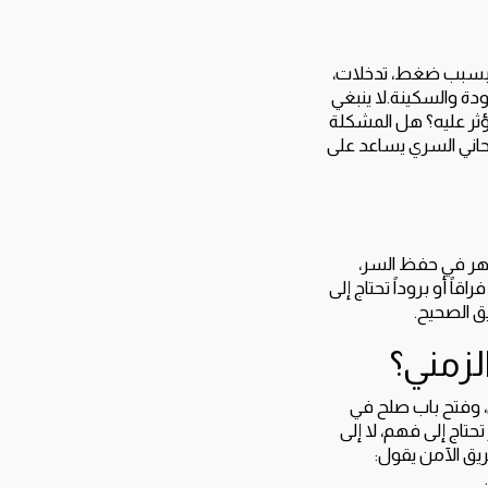
ير بسبب ضغط، تدخلات،
دة والسكينة.لا ينبغي
ثر عليه؟ هل المشكلة
وحاني السري يساعد على
يظهر في حفظ السر،
اً أو بروداً تحتاج إلى
ق الصحيح.
لزمني؟
، وفتح باب صلح في
تحتاج إلى فهم، لا إلى
يق الآمن يقول: