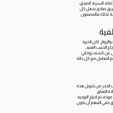
مانة، السرية، الصدق،
 طريق صادق يجعل كل
جة. لذلك فالمضمون
فية
الزواج. لكن الخبرة
 الحبيب العنيد،
سأل عن كشف روحاني
م التعامل مع كل حالة
ب الحذر من تحويل هذه
دة التعلق
ة، ثم اختيار التوجيه
ائق خفي.المهم أن يكون