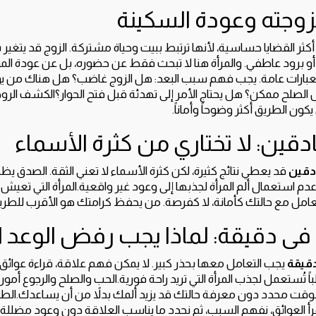
زوجته وعودة السكينة
كثر القضايا حساسية، لأنها ترتبط ببيت وحياة مشتركة. الزوج قد يتغ
و برود عاطفي. والمرأة هنا لا تبحث فقط عن حضوره، بل عن عودة المو
بعبارات عامة. يجب فهم سبب البعد: هل الزوج غاضب؟ هل هناك من يؤ
ل الصلح ممكن؟ هل يحتاج الأمر إلى تهدئة قبل فتح الحوار؟الكشف الر
كون الطريق أكثر وضوحاً وأماناً.
دقين: لا تختاري من كثرة الأسماء
دقين
قد يعطي نتائج كثيرة، لكن كثرة الأسماء لا تعني الثقة. الصدق 
م استعمال ألم المرأة لجذبها إلى وعود غير واقعية.المرأة التي تعيش فراق
تعامل مع حالتك كأمانة، لا كفرصة. من يحفظ كرامتك هو الأقرب للطري
فى دقيقة: لماذا يجب رفض الوعد ا
قيقة
يجب التعامل معها بحذر كبير. لا يمكن فهم علاقة، قراءة عوائق
اً تُستعمل لجذب المرأة التي تريد راحة فورية.الحب والصلح والرجوع أمور 
وقت محدد دون معرفة حالتك قد يزيد ألمك بدلاً من أن يساعدك.الطر
أ العوائق، نفهم السبب، ثم نحدد ما يناسب العلاقة دون وعود مضللة.