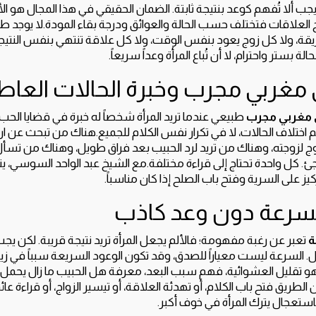
جب ألا تُفهم كوعد بنتيجة ثابتة. الضمان الحقيقي في هذا المجال هو الأ
ج العلاقات فتختلف حسب الحالة والعوائق ودرجة بقاء المودة.لا يوجد
يقة، ولا كل زوج يعود بنفس الوقت، ولا كل علاقة تنتهي بنفس النتي
ة بستر واحترام، لا أن تُباع المرأة وعداً سريعاً.
مغربي مجرب وخبرة الحالات العاط
 مغربي مجرب
طبيعي عندما تريد المرأة شخصاً له خبرة في قضايا الحب و
ختلاف الحالات، لا في تكرار نفس الكلام للجميع.هناك من تبحث عن ارجاع
وج لزوجته، وهناك من تريد لرد الحبيب بعد فراق طويل، وهناك من ت
 كل واحدة تحتاج إلى قراءة مختلفة.مع الشيخ عبد الواحد السوسي، يت
 على السرية وفتح باب الصلح إذا كان مناسباً.
سرعة دون وعد كاذب
ة
تعبر عن رغبة مفهومة؛ فالألم يجعل المرأة تريد نتيجة قريبة. لكن يج
ل. السرعة ليست معياراً للصدق، وقد تكون الوعود السريعة سبباً في زيا
و تقليل العشوائية، فهم سبب البعد، معرفة هل الحبيب ما زال يحمل مود
 الطريق فتح باب الكلام، أو تهدئة العلاقة، أو تيسير الزواج، أو قراءة ع
باستعجال يترك المرأة في خوف أكبر.