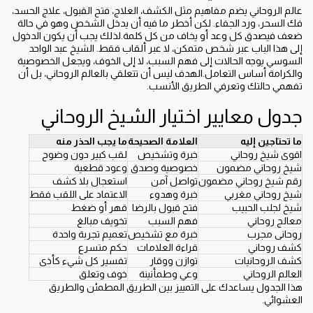
عالم الروحاني يضم مفاهيم مثل الكشف، العلاج، فتح القبول، علاج الحسد،
فك السحر، ورد الجفاء. لكن أخطر ما فيه أن يدخل الشخص وهو في حالة
ضعف فيصدق كل وعد أو يخاف من كل كلمة.لذلك يجب أن يكون الدخول
إلى هذا الباب عبر شخص متمكن، لا عبر ألقاب فقط. الشيخ عبد الواحد
السوسي يوجه الحالات إلى فهم السبب، لا إلى الخوف، ويجعل الخصوصية
والكرامة أساس التعامل.الهدف ليس أن تتعلقي بالعالم الروحاني، بل أن
تفهمي حالتك وتعرفي الطريق الأنسب.
جدول معايير اختيار الشيخ الروحاني
ما تحتاجين إليه
العلامة الصحيحة
ما يجب الحذر منه
اقوى شيخ روحاني
خبرة وتشخيص
لقب كبير دون وضوح
شيخ روحاني مضمون
خصوصية وصدق
وعود قطعية
رقم شيخ روحاني مضمون
تواصل آمن
استعجال بلا كشف
شيخ روحاني مغربي
خبرة وهدوء
الاعتماد على اللقب فقط
شيخ لجلب الحبيب
فتح قبول بالرضا
قهر أو ضغط
معالج روحاني
فهم السبب
تخويف مبالغ
روحانى مجرب
خبرة مع تشخيص
تعميم تجربة واحدة
كشف روحاني
قراءة العلامات
حكم متسرع
كشف الروحانيات
توازن ووقار
تفسير كل شيء كأذى
العالم الروحاني
وعي وطمأنينة
خوف وتعلق
هذا الجدول يساعدك على التمييز بين الطريق المطمئن والطريق
العشوائي.