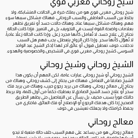
شيخ روحاني مغربي قوي
شيخ روحاني مغربي قوي هو من يملك خبرة في الحالات المتشابكة، ولا
يخلط بين السبب العاطفي والسبب الروحاني. فهناك مشاكل سببها سوء
فهم، وهناك مشاكل سببها عناد، وهناك حالات حسد أو تفريق تظهر
بعلامات واضحة.القوة ليست في التخويف، بل في التمييز. فإذا كانت الحالة
تحتاج إلى علاج حسد، لا تُعامل كأنها مجرد زعل. وإذا كانت الحالة زعلاً عادياً،
لا تُهوّل كأنها سحر. وإذا كان الزواج يتعطل، يجب فهم هل السبب
تدخلات، خوف، تعطيل قبول، أو عائق آخر.لهذا يُذكر الشيخ عبد الواحد
السوسي كشيخ روحاني مغربي قوي في التشخيص والخصوصية والهدوء.
الشيخ روحاني وشيخ روحاني
الشيخ روحاني أو شيخ روحاني عبارات عامة، لكن المهم أن يكون هذا
الشيخ صادقاً في التعامل. فهناك من يحتاج إلى كشف روحاني، وهناك من
يحتاج إلى معالج روحاني، وهناك من يريد رجوع حبيب، وهناك من يريد فك
سحر أو علاج حسد.الشيخ الصادق لا يعطيك حكماً من أول كلمة، ولا يربط
حالتك فوراً بسبب مخيف. بل يسأل عن التفاصيل حتى يظهر الطريق
الصحيح.إذا كان هدفك الرجوع أو الإصلاح أو فك العائق، فاختاري من
يحفظ كرامتك ولا يجعلك تعيشين في خوف.
معالج روحاني
معالج روحاني هو من يساعد على فهم السبب خلف حالة متعبة لا تبدو
أسبابها واضحة. قد تكون الحالة برود زوج، رجوع حبيب لا يثبت، تعطيل