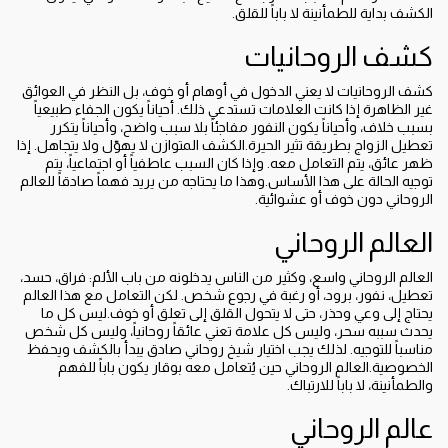
الكشف بداية للطمأنينة لا باباً للقلق.
كشف الروحانيات
كشف الروحانيات لا يعني الدخول في أوهام أو خوف، بل النظر في العوائق
غير الظاهرة إذا كانت العلامات تستدعي ذلك. أحياناً يكون الجفاء طبيعياً
بسبب خلاف، وأحياناً يكون النفور مفاجئاً بلا سبب واضح، وأحياناً يتكرر
تعطيل الزواج بطريقة تثير الحيرة.الكشف المتوازن لا يهوّل ولا يتجاهل. إذا
ظهر عائق، يتم التعامل معه. وإذا كان السبب عاطفياً أو اجتماعياً، يتم
توجيه الحالة على هذا الأساس.وهذا ما يحتاجه من يريد فهماً صادقاً للعالم
الروحاني دون خوف أو عشوائية.
العالم الروحاني
العالم الروحاني واسع، وكثير من الناس يدخلونه من باب الألم: فراق، حسد،
تعطيل، نفور، برود، أو رغبة في رجوع شخص. لكن التعامل مع هذا العالم
يحتاج إلى وعي وحذر، حتى لا يتحول القلق إلى تعلق أو خوف.ليس كل ما
يحدث سببه سحر، وليس كل علامة تعني عائقاً روحانياً، وليس كل شخص
مناسباً للتوجيه. لذلك يجب اختيار شيخ روحاني صادق يبدأ بالكشف ويحفظ
الخصوصية.العالم الروحاني حين يُتعامل معه بوقار يكون باباً للفهم
والطمأنينة، لا باباً للارتباك.
عالم الروحاني