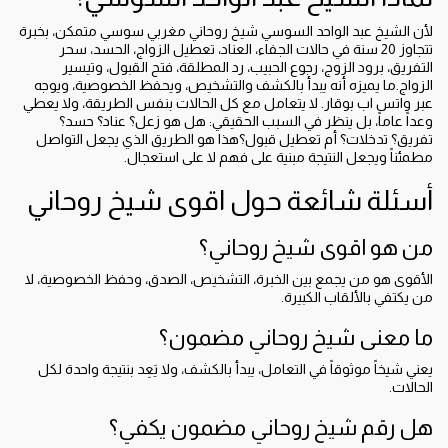
لأن الشيخ عبد الواحد السوسي شيخ روحاني مغربي سوسي متمكن، بخبرة
تتجاوز 20 سنة في حالات الجفاء، العناد، تعطيل الزواج، الحسد، سحر
التفريق، برود الزوج، رجوع الحبيب، رد المطلقة، فتح القبول، وتيسير
الزواج.ما يميزه أنه يبدأ بالكشف والتشخيص، ويحفظ الخصوصية، ويوجه
عبر واتس اب بوقار. لا يتعامل مع كل الحالات بنفس الطريقة، ولا يعطي
وعداً عاماً، بل ينظر في السبب الحقيقي: هل هو زعل؟ عناد؟ حسد؟
تفريق؟ تدخلات؟ أم تعطيل قبول؟هذا هو الطريق الذي يجعل التواصل
مطمئناً ويجعل النتيجة مبنية على فهم لا على استعجال.
أسئلة شائعة حول اقوى شيخ روحاني
من هو اقوى شيخ روحاني؟
الأقوى هو من يجمع بين الخبرة، التشخيص، الصدق، وحفظ الخصوصية، لا
من يكتفي بالألقاب الكبيرة.
ما معنى شيخ روحاني مضمون؟
يعني شيخاً موثوقاً في التعامل، يبدأ بالكشف، ولا يَعِد بنتيجة واحدة لكل
الحالات.
هل رقم شيخ روحاني مضمون يكفي؟