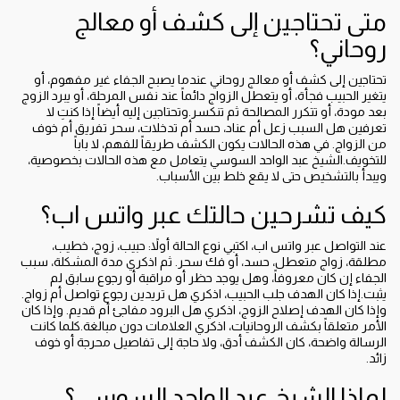
متى تحتاجين إلى كشف أو معالج
روحاني؟
تحتاجين إلى كشف أو معالج روحاني عندما يصبح الجفاء غير مفهوم، أو
يتغير الحبيب فجأة، أو يتعطل الزواج دائماً عند نفس المرحلة، أو يبرد الزوج
بعد مودة، أو تتكرر المصالحة ثم تنكسر.وتحتاجين إليه أيضاً إذا كنتِ لا
تعرفين هل السبب زعل أم عناد، حسد أم تدخلات، سحر تفريق أم خوف
من الزواج. في هذه الحالات يكون الكشف طريقاً للفهم، لا باباً
للتخويف.الشيخ عبد الواحد السوسي يتعامل مع هذه الحالات بخصوصية،
ويبدأ بالتشخيص حتى لا يقع خلط بين الأسباب.
كيف تشرحين حالتك عبر واتس اب؟
عند التواصل عبر واتس اب، اكتبي نوع الحالة أولاً: حبيب، زوج، خطيب،
مطلقة، زواج متعطل، حسد، أو فك سحر. ثم اذكري مدة المشكلة، سبب
الجفاء إن كان معروفاً، وهل يوجد حظر أو مراقبة أو رجوع سابق لم
يثبت.إذا كان الهدف جلب الحبيب، اذكري هل تريدين رجوع تواصل أم زواج.
وإذا كان الهدف إصلاح الزوج، اذكري هل البرود مفاجئ أم قديم. وإذا كان
الأمر متعلقاً بكشف الروحانيات، اذكري العلامات دون مبالغة.كلما كانت
الرسالة واضحة، كان الكشف أدق، ولا حاجة إلى تفاصيل محرجة أو خوف
زائد.
لماذا الشيخ عبد الواحد السوسي؟