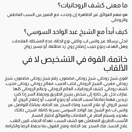
ما معنى كشف الروحانيات؟
هو فهم العوائق غير الظاهرة إن وجدت، مع التمييز بين السبب العاطفي
والروحاني.
كيف أبدأ مع الشيخ عبد الواحد السوسي؟
ابدئي برسالة عبر واتس اب، واكتبي نوع الحالة، مدة المشكلة، العلامات،
وهل الهدف رجوع حبيب، إصلاح زوج، رد مطلقة، أو تيسير زواج.
خاتمة: القوة في التشخيص لا في
الألقاب
اقوى شيخ روحاني، شيخ روحاني مضمون، رقم شيخ روحاني مضمون، شيخ
روحاني مغربي، الشيخ الروحاني لجلب الحبيب، معالج روحاني، روحانى مجرب،
كشف روحاني، كشف الروحانيات، العالم الروحاني، وعالم الروحاني كلها
عبارات تدل على حاجة إلى شخص يشرح الطريق ويحفظ السر.إذا كنتِ
تريدين فهماً صادقاً لسبب الجفاء، أو رجوع الحبيب، أو إصلاح الزوج، أو
تيسير الزواج، أو علاج الحسد وفك السحر عند الحاجة، يمكنك التواصل عبر
واتس اب مع الشيخ عبد الواحد السوسي بسرية كاملة. اشرحي حالتك
بهدوء، وسيتم النظر في العلامات والعوائق لاختيار المسار
الأنسب.الطريق المطمئن هو كشف السبب، تهدئة الجفاء، تليين القلب،
علاج الحسد، فك السحر عند الحاجة، وفتح القبول بما يحفظ الرضا والكرامة.