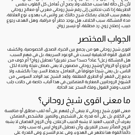
لأن كل حالة لها سبب مختلف ولا يصح أن تُعامل كل القلوب بنفس
الطريقة.إذا كنتِ تحتاجين إلى رقم شيخ روحاني مغربي أو معالج روحاني
يفهم سبب الجفاء، يمكنك شرح حالتك عبر واتس اب بهدوء: نوع العلاقة،
مدة المشكلة، سبب الخلاف، هل يوجد حظر أو مراقبة، وهل الهدف رجوع
حبيب، إصلاح زوج، رد مطلقة، أو تيسير زواج.
الجواب المختصر
اقوى شيخ روحاني هو من يجمع بين الخبرة، الصدق، الخصوصية، والكشف
الدقيق. القوة الحقيقية ليست في الوعود السريعة، بل في فهم السبب:
هل المشكلة زعل؟ عناد؟ حسد؟ سحر تفريق؟ تعطيل زواج؟ أم خوف من
الرجوع أو الزواج؟وشيخ روحاني مضمون لا يعني ضمان نتيجة واحدة لكل
الناس، بل يعني شيخاً موثوقاً في التعامل، يحفظ السر، يبدأ بالكشف، ولا
يدفع إلى القهر أو الطرق المقلقة. ويُعد الشيخ عبد الواحد السوسي من
الشيوخ الروحانيين المغاربة المتمكنين في هذا الباب، خاصة في حالات جلب
الحبيب وفتح القبول وفك السحر عند الحاجة.
ما معنى اقوى شيخ روحاني؟
معنى اقوى شيخ روحاني لا ينبغي أن يُفهم على أنه لقب مطلق أو منافسة
في الكلام، بل على أنه قدرة على التشخيص والتمييز. فالشخص المتمكن
يعرف أن الحبيب العنيد لا يشبه الحبيب الزعلان، وأن الزوج الغضبان لا يشبه
الزوج المتأثر بسحر التفريق، وأن تعطيل الزواج ليس له سبب واحد
دائماً.القوة هنا تظهر في الهدوء، وفي عدم التسرع، وفي القدرة على