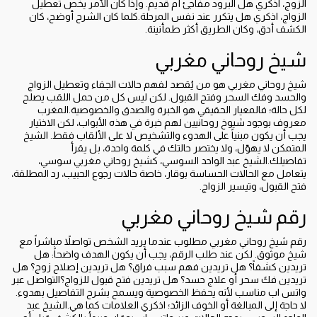
الزوج، اذكري هل البرود مفاجئ أم قديم. وإذا كان الأمر يخص تعطيل
الزواج، اذكري هل يتكرر عند نفس المرحلة.كلما كان الشرح أوضح، كان
الكشف أدق، وكان الطريق أكثر طمأنينة.
شيخ روحاني مغربي
شيخ روحاني مغربي هو من يُقصد لفهم حالات الجفاء وتعطيل الزواج
والحسد وفك السحر وفتح القبول. لكن ليس كل من حمل اللقب يصلح
لكل حالة؛ فالمعيار الحقيقي هو الخبرة والصدق والخصوصية.المغرب
معروف بوجود شيوخ روحانيين لهم خبرة في هذه الأبواب، لكن الاختيار
يجب أن يكون مبنياً على الهدوء والتشخيص لا على الألقاب فقط. الشيخ
المتمكن لا يهوّل، ولا يختصر حالتك في كلمة واحدة، بل يقرأ
تفاصيلك.الشيخ عبد الواحد السوسي، كشيخ روحاني مغربي سوسي،
يتعامل مع الحالات الحساسة بوقار، خاصة حالات رجوع الحبيب، رد المطلقة،
فتح القبول، وتيسير الزواج.
رقم شيخ روحاني مغربي
رقم شيخ روحاني مغربي مطلوب عندما يريد الشخص تواصلاً مباشراً مع
شيخ موثوق. لكن عند طلب الرقم، يجب أن يكون الهدف واضحاً: هل
تريدين كشفاً؟ هل تريدين فهم سبب فراق؟ هل تريدين إصلاح زوج؟ هل
تريدين فك سحر أو علاج حسد؟ هل تريدين فتح قبول للزواج؟التواصل عبر
واتس اب مناسب لأنه يحفظ الخصوصية ويسمح بشرح التفاصيل بهدوء.
لا حاجة إلى المبالغة أو الخوف الزائد؛ اذكري العلامات كما هي.الشيخ عبد