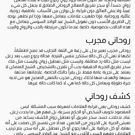
زواج، حسداً، أو سحر تفريق.المعالج الروحاني الصادق لا يجعل كل شيء
غيبياً، ولا ينفي العائق دون قراءة. بل يوازن بين الأسباب: عاطفية، زوجية،
عائلية، وروحانية. فإذا ظهرت علامات، يتعامل معها. وإذا لم تظهر، يوجه
إلى الطريق الأنسب دون تهويل.الشيخ عبد الواحد السوسي يتعامل مع
هذه الحالات بخصوصية، خاصة عندما تكون مرتبطة بالحب والزواج والبيت.
روحانى مجرب
روحانى مجرب تعبير يدل على رغبة في الثقة. التجارب قد تمنح اطمئناناً،
لكنها لا تعني أن كل حالة ستتكرر بنفس النتيجة. فحالة رجوع حبيب بعد زعل
ليست مثل حالة رد مطلقة، وليست مثل تعطيل زواج، وليست مثل فك
سحر تفريق.التجربة الحقيقية يجب أن تقترن بالتشخيص. الشيخ المتمكن لا
يعتمد على تجربة عامة فقط، بل يقرأ حالتك الخاصة: علاماتها، مدتها،
سببها، والهدف منها.لذلك، روحانى مجرب بالمعنى الصحيح هو من لديه
خبرة طويلة ويعامل كل حالة كما هي، لا كما كانت حالة غيرها.
كشف روحاني
كشف روحاني يعني قراءة العلامات لمعرفة سبب المشكلة. ليس
المقصود تخويف الشخص أو الحكم بسرعة، بل فهم هل ما يحدث زعل،
عناد، تدخلات، حسد، سحر تفريق، أو تعطيل زواج.الكشف يساعد من
تعيش الحيرة على الخروج من التخمين. فبدلاً من تفسير كل صمت على أنه
نهاية، أو كل مراقبة على أنها رجوع، أو كل تعطيل على أنه سحر، يتم ترتيب
العلامات وفهم السبب الأقرب.مع الشيخ عبد الواحد السوسي، يكون