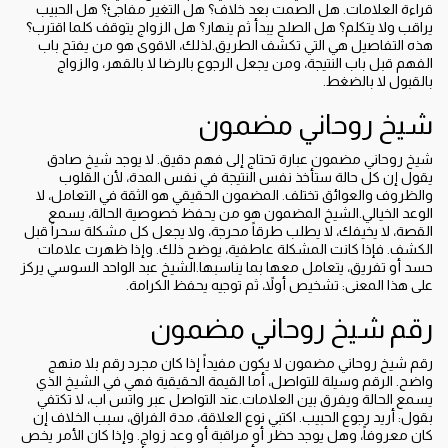
قراءة العلامات. هل الصمت بعد خلاف؟ هل التغير مفاجئ؟ هل الحبيب
يراقب ولا يتكلم؟ هل الصلح يبدأ ثم ينهار؟ هل الزواج يتوقف كلما اقترب؟
هذه التفاصيل هي التي تكشف الطريق.لذلك، الاقوى هو من يفتح باب
الفهم قبل باب النتيجة، ومن يجعل الرجوع بالرضا لا بالقهر، والزواج
بالقبول لا بالضغط.
شيخ روحاني مضمون
شيخ روحاني مضمون عبارة تحتاج إلى فهم دقيق. لا يوجد شيخ صادق
يقول إن كل حالة ستأخذ نفس النتيجة في نفس المدة، لأن القلوب
والظروف والعوائق تختلف. المضمون الحقيقي هو الثقة في التعامل، لا
الوعد الخيالي.الشيخ المضمون هو من يحفظ خصوصية الحالة، يسمع
القصة، لا يخيفك، لا يطلب طرقاً محرجة، ولا يجعل كل مشكلة سحراً قبل
الكشف. فإذا كانت المشكلة عاطفية، يوضح ذلك. وإذا ظهرت علامات
حسد أو تفريق، يتعامل معها بما يناسبها.الشيخ عبد الواحد السوسي يركز
على هذا المعنى: تشخيص أولاً، ثم توجيه يحفظ الكرامة.
رقم شيخ روحاني مضمون
رقم شيخ روحاني مضمون لا يكون مفيداً إذا كان مجرد رقم بلا منهج
واضح. الرقم وسيلة للتواصل، أما القيمة الحقيقية فهي في الشيخ الذي
يسمع الحالة ويفرق بين العلامات.عند التواصل عبر واتس اب، لا تكتفي
بقول: أريد رجوع الحبيب. اكتبي نوع العلاقة، مدة الفراق، سبب الخلاف إن
كان معروفاً، وهل يوجد حظر أو مراقبة أو وعد زواج. وإذا كان الأمر يخص