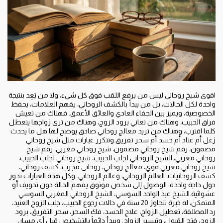
اقوى شيخ روحاني ليس من يرفع اللقب فوق كل شيء، ولا من يَعِد بنتيجة
واحدة لكل الحالات، بل من يبدأ بالكشف الروحاني، يفهم العلامات، يحفظ
الخصوصية، ويميز بين الجفاء العادي والعائق الأعمق. فهناك من تعيش
فراق الحبيب، وهناك من تعاني برود الزوج، وهناك من ترى زواجها يتعطل
كلما اقترب، وهناك من تريد معالج روحاني صادق يوضح لها هل ما يحدث
زعل أم عناد أم حسد أم سحر تفريق.وتتكرر عبارات مثل شيخ روحاني
مضمون، رقم شيخ روحاني مضمون، شيخ روحاني مغربي، رقم شيخ
روحاني مغربي، الشيخ الروحاني لجلب الحبيب، شيخ روحاني لجلب الحبيب،
شيخ روحاني مغربي قوي، معالج روحاني، روحانى مجرب، كشف روحاني،
كشف الروحانيات، العالم الروحاني، وعالم الروحاني. وكل هذه العبارات تدور
حول حاجة واحدة: الوصول إلى شخص موثوق يفهم الحالة دون تخويف أو
عشوائية.الشيخ عبد الواحد السوسي، الشيخ الروحاني المغربي السوسي
المتمكن، له خبرة تتجاوز 20 سنة في حالات رجوع الحبيب، جلب الزوج العنيد،
رد المطلقة، تعطيل الزواج، علاج الحسد، فك السحر، سحر التفريق، برود
الزوج، فتح القبول، وتيسير الزواج. ويبدأ دائماً بالتشخيص قبل أي مسار،