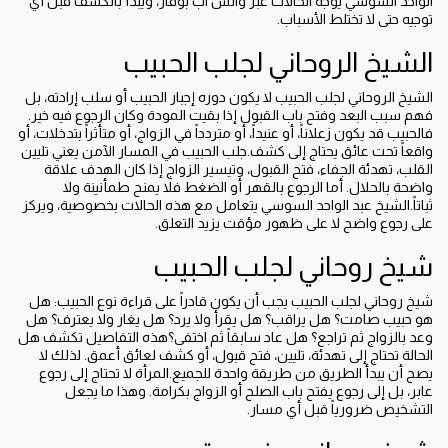
الواحد السوسي يوجه الحالات عبر واتس اب بوقار، ويبدأ بالكشف قبل أي
توجيه حتى لا تختلط الأسباب.
الشيخ الروحاني لجلب الحبيب
الشيخ الروحاني لجلب الحبيب لا يكون دوره إجبار الحبيب أو سلب إرادته، بل
فهم سبب البعد وفتح باب القبول إذا بقيت المودة وكان الرجوع فيه خير.
فالحبيب قد يكون زعلاناً، أو عنيداً، أو متردداً في الزواج، أو متأثراً بتدخلات، أو
واقعاً تحت عائق يحتاج إلى كشف.جلب الحبيب في المسار الآمن يعني تليين
القلب، تهدئة الجفاء، فتح القبول، وتيسير الزواج إذا كان الهدف علاقة
واضحة بالحلال. أما الرجوع بالقهر أو الضغط فلا يمنح طمأنينة ولا
ثباتاً.الشيخ عبد الواحد السوسي يتعامل مع هذه الحالات بخصوصية، ويركز
على رجوع واضح لا على ظهور مؤقت يزيد التعلق.
شيخ روحاني لجلب الحبيب
شيخ روحاني لجلب الحبيب يجب أن يكون قادراً على قراءة نوع الحبيب: هل
هو حبيب صامت؟ هل يراقب؟ هل يقرأ ولا يرد؟ هل يغار ولا يعترف؟ هل
وعد بالزواج ثم تراجع؟ هل عاد سابقاً ثم اختفى؟هذه التفاصيل تكشف هل
الحالة تحتاج إلى تهدئة، تليين، فتح قبول، أو كشف لعائق أعمق. لذلك لا
يصح أن يبدأ الطريق من طريقة واحدة للجميع.المرأة لا تحتاج إلى رجوع
عابر، بل إلى رجوع يفتح باب الصلح أو الزواج بكرامة. وهذا ما يجعل
التشخيص ضرورياً قبل أي مسار.