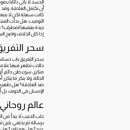
الحسد لا يأتي دائمًا بصو
أن تكتمل العلاقة. وقد 
كانت سهلة.لكن لا ينبغ
التوقيت: هل بدأت المش
جيدة يعقبها اضطراب؟ هل
إذا كان الخلاف واضح ال
سحر التفريق
سحر التفريق باب حساس،
حالات تظهر فيها علاما
متكرر، سوء ظن دائم، أو 
الحالة، ولا ينكر ما يتك
ضد العلاقة؟ هل ظهرت ا
الإنسان في الخوف، بل أ
عالم روحاني
جلب الحبيب لا يبدأ من ال
برسالة ثم يختفي، يلين 
عنيد؟ هل هو نافر؟ هل