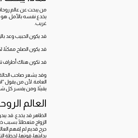
من يبحث عن عالم روحاني 
يخدع نفسه بالأمل. هو ف
غريب.
قد يكون الحبيب وعد بالزو
قد يكون الصلح ممكنًا، ل
قد تكون هناك أطراف تت
وقد يشعر صاحب الحالة أن
العامة. لأن من يقول “ان
يقينًا. ومن يفسر كل شيء
العالم الروح
الظاهر قد يخدع. قد يبدو 
الزواج متعطلًا بسبب ظر
جرح قديم لم يُفهم.العال
بدايتها، قوتها، لحظة ال