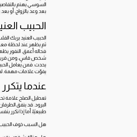
السوسي يهتم بالتفاصيل ا
بعد وعد بالزواج، أو بع
الحبيب العنيد 
الحبيب العنيد يربك القلب
ثم يظهر عند لحظة معينة. 
فحاله أعمق. النفور يظهر
شخص قاسٍ، ومن قريب إل
يحدث. فمن يعامل الحبيب 
يفوّت علامات مهمة. لذلك
عندما يتكرر
تعطيل الصلح علامة تحتاج
البرود. قد يتفق الطرفا
طبيعيًا، أما إذا تكرر ب
هل السبب خوف الحبيب 
هل هناك شخص يفسد 