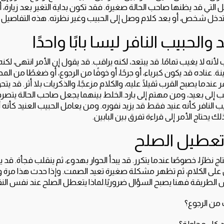
لتي قد يظنها صاحب الحالة صغيرة. فقد تكون بداية التغير بعد زيارة، أو
د تدخل شخص، أو بعد كلام وصل إلى الحبيب وغير نظرته. هذه التفاصيل 
والحبيب النافر ليسا بابًا واحدًا
 لأنه لا يغيب تمامًا. قد يبتعد، لكنه يراقب. قد يقول إن الأمر انتهى، لكن
عناده قد يكون كبرياء، أو جرحًا، أو خوفًا من الرجوع، أو ضغطًا من المحي
 عندما يصبح القرب ثقيلًا عليه، والكلام مزعجًا، والذكريات بلا أثر. قد
ى بعيد، ومن مهتم إلى بارد.الخلط بينهما يجعل صاحب الحالة يتصرف
النافر كأنه عنيد فقط قد يزيد نفوره. ومن يعامل الحبيب العنيد كأنه أغ
 يحتاج الأمر إلى قراءة تفرق بين البابين.
 تعطيل الصلح
 نظرًا، خصوصًا عندما يتكرر. قد يبدأ الحوار بهدوء، ثم ينقلب فجأة. قد 
ن على الكلام، ثم تظهر مشكلة صغيرة تعيد الصمت. وإذا حدث هذا مرة 
نفس الطريقة فهنا يصبح السؤال ضروريًا.لماذا يتعطل الصلح عند نفس ال
من الرجوع؟
كل محاولة؟