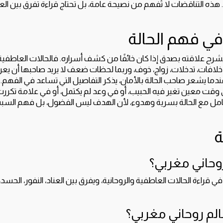
ه التناقضات لا تُفهم من نصيحة عامة، بل تحتاج قراءة تفرق بين العناد
في فهم الحالة
شرح علاقته بصدق إذا كان خائفًا من كشف أسراره. فالحالات العاطفي
افات، تدخلات، زواج، خوف، وربما لحظات ضعف لا يريد صاحبها أن يعر
دما يشعر صاحب الحالة بالأمان، يذكر التفاصيل التي تساعد في الفهم. ر
ت معين تغير فيه الحبيب، أو في وعد لم يكتمل، أو في علامة تكررت 
امل مع الحالة بسرية وهدوء، لأن الهدف ليس الفضول، بل فهم السبب 
ة
وحاني مغربي؟
اءة الحالات العاطفية والروحانية، ويفرق بين العناد، النفور، الحسد
عالم روحاني مغربي؟