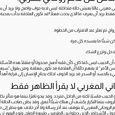
مغربي غالبًا يعيش حالة متداخلة. ليس لديه جواب واضح، ولا يريد أن يظل
قط يريد أن يعرف: ما الذي يحدث فعلًا؟قد تكون العلاقة بدأت بمحبة
اج، ثم تغيّر عند الاقتراب من الخطوة.
كن شيئًا ما يفسده كل مرة.
دخل وتزرع الشك.
 الحبيب ليس كما كان، كأن قلبه أصبح محجوبًا أو مثقلًا.هذه الأسئلة 
سَ الأمر” لا يفهم دائمًا أن العلاقة قد تكون معلقة. ومن يقول “سيعو
 بالحسد أو السحر قد يزيد الخوف. لذلك يحتاج الإنسان إلى قراءة أهدأ
اني المغربي لا يقرأ الظاهر فقط
الحبيب قاسيًا، لكنه من الداخل متردد. وقد يبدو نافرًا، بينما هو متأثر بك
وف، بينما التكرار يكشف أن هناك شيئًا أعمق. وقد يظن صاحب الحالة أن
م الروحاني المغربي لا يتوقف عند آخر رسالة ولا آخر خلاف. هو ينظر إلى 
تحول، الأشخاص الذين دخلوا بين الطرفين، طبيعة الصلح، ونوع النفور إن 