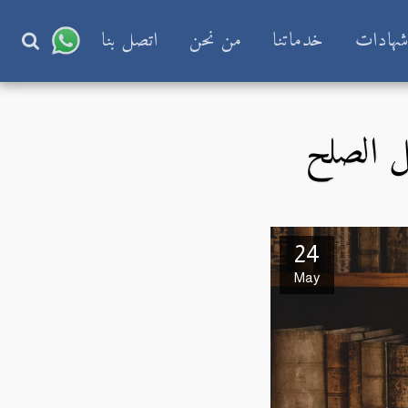
هادات
خدماتنا
من نحن
اتصل بنا
يل الصلح
24
May