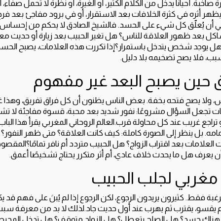
رة صاخبة. أحيانًا يدخل من الكلام الكثير، أو الغيرة، أو نظرة لا تحمل صفا
يظهر أثره في كثرة الخلافات بعد الاستقرار، أو في برود مفاجئ بعد 
ي أن يُعلّق كل شيء على الحسد. فالشيخ الصادق لا يحكم من إحساس 
اكل بعد ظهور العلاقة للناس؟ هل تغير الحبيب بعد زيارة أو حديث 
 يوجد شخص يتدخل باستمرار؟إذا تكررت هذه العلامات، يصبح الحسد احتم
سبب، فلا يصح تضخيمه بلا دليل.
 حين يصبح البعد غير مفهوم
 ولا يصح فتحه بخفة. بعض الناس يظنون أن كل فراق تفريق، وهذا غ
ت تجعل السؤال مشروعًا: نفور شديد بعد محبة، قسوة مفاجئة لا تش
تراجع غريب عند كل محاولة قرب.العالم الروحاني المغربي يقرأ هذا البا
رر أمامه. بل ينظر إلى الصورة كاملة: كيف كانت العلاقة؟ متى ظهر النف
لعلامات بعد اقتراب الزواج؟ هل الحبيب متردد أم نافر تمامًا؟المقص
ن يعرف هل ما يحدث خلاف عادي، أم أثر متكرر يحتاج تشخيصًا أعمق.
 مغربي لجلب الحبيب
رغبة فقط. كثيرون يريدون الرجوع، لكن الرجوع إذا لم يُبنَ على فهم قد ي
ثم يقسو، يقترب ثم يهرب عند أول حديث جاد.لذلك لا بد من معرفة سبب
 هناك حسد؟ هل الصلح يتعطل؟ هل الزواج متوقف؟ هل تدخل المحي