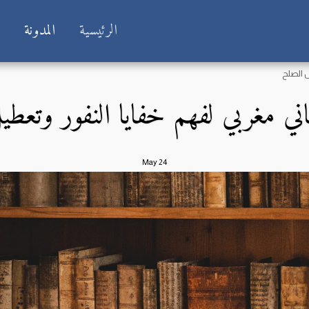
الرئيسية
المدونة
ش
ل الصلح
اني مغربي لفهم خفايا النفور وتعط
May
24