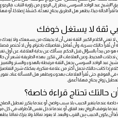
لشيخ عبد الواحد السوسي ينظر إلى الرجوع من زاوية الثبات. فالرجوع ال
 تُقرأ الحالة جيدًا، يظهر هل الطريق يحتاج تهدئة، كشفًا، إصلاحًا، أو فه
بي ثقة لا يستغل خوفك
 لا تعني الكلام الكبير. الثقة تعني أن لا يخيفك من يسمعك، ولا يَعِدك ب
ثقة أن تُقرأ حالتك بسرية، وأن تُعامل تفاصيلك باحترام، وأن لا تُختصر ق
هو من يبدأ بالسؤال قبل الحكم. يسألك عن بداية العلاقة، عن أول تغي
 تدخلات المحيط، وعن العلامات التي تتكرر. بهذه الطريقة تشعر أن حالتك
يخ عبد الواحد السوسي يجعل الثقة مرتبطة بالهدوء والستر والتمييز ب
لكلام.إذا كانت حالتك تحمل أكثر من علامة متكررة، يمكنك شرح التفاص
ة في الموقع، حتى تُقرأ العلامات بهدوء ويظهر هل المسألة عناد، نفور
عطيل زواج يحتاج فهمًا أعمق.
 حالتك تحتاج قراءة خاصة؟
ءة خاصة عندما يتغير الحبيب بلا سبب واضح، أو عندما يتكرر تعطيل الصلح،
 عندما يتوقف الزواج بعد اتفاق، أو عندما تدخل نفس الأطراف في كل م
أن يكون الحبيب بين القرب والبعد. لا يعود تمامًا، ولا يترك تمامًا. يظه