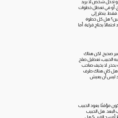
ء، أو تدخل شخص لا يريد
فرح، أو في تعطل خطوات
فقط. ينظر إلى
معين؟ هل كل خطوة
الًا يحتاج قراءة. أما
ير صحيح. لكن هناك
به الحبيب، تعطيل صلح
ب بحذر. لا يخيف صاحب
ور؟ هل كان هناك طرف
ود ليس أن يعيش
كون مؤقتًا. يعود الحبيب
 البعد. هل الحبيب
ط أفسد القرب؟ هل