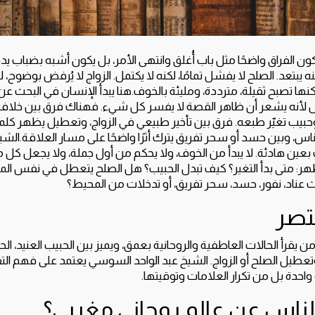
 الفراق واضحًا مثل باب أُغلق وانتهى الأمر، بل يكون أشبه بضباب يدخ
نه يبتعد. الصلح لا يفشل تمامًا، لكنه لا يكتمل. الزواج لا يُرفض بوضوح،
نها تصبح ثقيلة، مترددة، ومليئة بالخوف.هنا يبدأ الإنسان في البحث ع
بًا، بل لأنه يشعر أن ظاهر القصة لا يفسر كل شيء. فهناك فرق بين خلاف ع
بيب تغيّر طبعه. فرق بين تأخير طبيعي في الزواج، وتعطيل يظهر كلما
ناس، وبين حسد أو سحر تفريق يترك أثرًا واضحًا على مسار العلاقة.الش
بعين هادئة. لا يبدأ من الخوف، ولا يحكم من أول جملة، ولا يجعل كل
ظهر: متى بدأ التغير؟ كيف تبدل الحبيب؟ هل الصلح يتعطل في نفس الم
 عناد، نفور، حسد، سحر تفريق، أو تدخلات من المحيط؟
تصر
 يقرأ الحالات العاطفية والروحانية بعمق، ويميز بين الحبيب العنيد، الحب
 وتعطيل الصلح أو الزواج. الشيخ عبد الواحد السوسي يعتمد على فهم الت
 واحدة بل من تكرار العلامات وتوقيتها.
الناس عن عالم روحاني مغربي؟