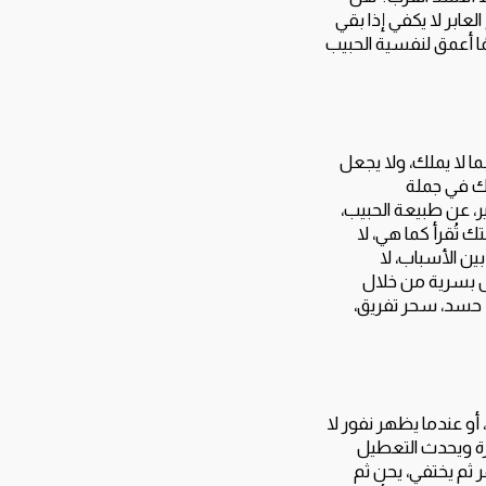
عابر لا يكفي إذا بقي
مًا أعمق لنفسية الحبيب
ما لا يملك، ولا يجعل
صتك في جملة
ر، عن طبيعة الحبيب،
 تُقرأ كما هي، لا
ين الأسباب، لا
يل بسرية من خلال
، حسد، سحر تفريق،
 أو عندما يظهر نفور لا
رة ويحدث التعطيل
ر ثم يختفي، يحن ثم