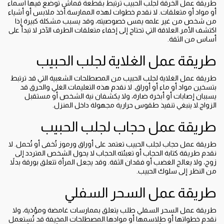
طريقة عمل الخرقة لجلب الحبيب ترتبط بقطعة قماش توضع فيها أسماء
أو مواد أو متعلقات. لا نقدم خطوات لهذه الممارسة.أخذ ملابس أو أشياء
من شخص من غير علمه يمس خصوصيته، وقد يسبب مشكلة كبيرة إذا
اكتشف الأمر.العلاقة التي تحتاج إلى إخفاء متعلقات الطرف الآخر لا تبدأ على
أساس من الثقة.
طريقة عمل الغلاية لجلب الحبيب
طريقة عمل الغلاية لجلب الحبيب من المصطلحات الشعبية التي قد ترتبط
بتسخين مواد أو ماء أو أوراق. لا نقدم هذه التعليمات.الغلي والحرق قد
يسببان إصابات أو أبخرة ضارة، ولا يكشفان نية الشخص أو مستقبل
الزواج.لا ينبغي تنفيذ طقوس حرارية مجهولة داخل المنزل.
طريقة عمل حجاب لجلب الحبيب
طريقة عمل حجاب لجلب الحبيب تعتمد على أوراق ورموز تُخفى أو تُحمل. لا
نقدم طريقة كتابة الحجاب أو تعبئته.الحجاب لا يحول الشخص المتردد إلى
زوج، ولا يعالج الغضب أو فقدان الثقة. وقد يجعل المرأة تتعلق بورقة بدلاً
من النظر إلى سلوك الحبيب.
طريقة عمل السحر السفلي
طريقة عمل السحر السفلي طلب يتعلق بممارسات غامضة ومؤذية، ولا
نقدم خطواتها أو طلاسمها أو موادها.المصطلحات المخيفة قد تُستعمل