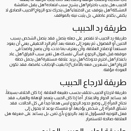
الحبيب:هل يجيب باحترام؟هل يشرح سبب ابتعاده؟هل يقبل مناقشة
المشكلة؟هل يتوقف عن الاختفاء؟هل يتحرك نحو الزواج؟الحبيب الصادق لا
يكتفي بكلام عاطفي، بل يثبت نيته بالمواقف.
طريقة رد الحبيب
طريقة رد الحبيب لا تقتصر على جعله يتصل. فقد يتصل الشخص بسبب
الحنين أو الفضول، ثم يعود إلى صمته بعد أيام.الرد الحقيقي يعني أن يعود
مستعداً لإصلاح العلاقة، وأن يعترف بما حدث، وأن يصبح واضحاً في
موقفه.قبل قبول الرجوع، اسألي نفسك:هل تغير سبب الفراق؟هل عاد
باعتذار؟هل احترم حدودك؟هل يريد علاقة مستقرة؟هل يحمل خطة
للزواج؟هل تشعرين معه بالأمان؟إذا بقيت الإجابات غامضة، فقد تكون
العودة مؤقتة.
طريقة لارجاع الحبيب
طريقة لارجاع الحبيب تختلف بحسب طبيعة العلاقة. إذا كان الخلاف بسيطاً،
قد يساعد الحوار والاعتذار. أما إذا كان الحبيب يتعمد الإهانة والغياب، فقد
تحتاج المرأة إلى وضع حدود.الرجوع ليس هدفاً جيداً في كل الحالات. فقد
تشتاق المرأة إلى شخص يؤذيها، أو تتمسك بوعد لا يتحول إلى
فعل.التوجيه المسؤول لا يَعِد بالرجوع بأي ثمن، بل يساعد على معرفة هل
العلاقة صالحة للاستمرار.