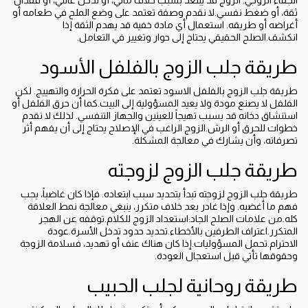
الجفاء الزوجي. الزوج قد يبتعد بسبب خلاف مالي، أو تدخل عائلي، أو فقدان
ثقة، أو ضغط نفسي.لا نقدم وصفة تعتمد على وضع الملح في طعامه أو
أغراضه أو طريقه. استعمال أي مادة خفية قد يهدم الثقة إذا
انكشف.الصلح الحقيقي يحتاج إلى حوار وتغيير في التعامل.
طريقة جلب الزوج بالفلفل الأسود
طريقة جلب الزوج بالفلفل الاسود تعتمد على فكرة الحرارة والتهييج. لكن
الفلفل لا يصنع مودة ولا يعيد المسؤولية إلى البيت.كما أن حرق الفلفل أو
استنشاق دخانه قد يسبب تهيجاً للعينين والجهاز التنفسي. لذلك لا نقدم
خطوات للحرق أو الرش.الزوج الراغب في الإصلاح يحتاج إلى أن يفهم أثر
تصرفاته، وأن يشارك في معالجة المشكلة.
طريقة جلب الزوج لزوجته
طريقة جلب الزوج لزوجته تبدأ بتحديد سبب ابتعاده. فإذا كان غاضباً، يجب
فهم ما أغضبه. وإذا غادر بعد خلاف متكرر، ينبغي معالجة نمط العلاقة
كله.من علامات الصلح الجاد:استعداد الزوج للكلام.توقفه عن الهجر
المتكرر.اعتراف الطرفين بالأخطاء.تحديد حدود تدخل الأسرة.عودة
الاحترام.تحمل المسؤوليات.إذا كان هناك عنف أو تهديد، فسلامة الزوجة
وحقوقها تأتي قبل استعجال العودة.
طريقة روحانية لجلب الحبيب