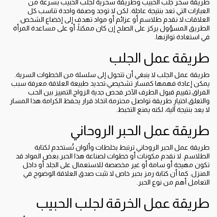
طريقة سحر جلب الحبيب وطريقة سحرية لجلب الحبيب بسرعة من
العبارات التي تعد بنتيجة عاجلة. لكن لا توجد وصفة واحدة تناسب كل
العلاقات.لا نقدم طلاسم أو عزائم أو مواد تهدف إلى إخضاع الشخص.
الطريق المسؤول يركز على الصلح إن كان ممكناً، أو على مساعدة المرأة
في استعادة توازنها.
طريقة عمل الجلب
طريقة عمل الجلب لا ينبغي أن تتحول إلى سلسلة من الخطوات السرية.
يمكن إعادة فهمها كمسار تشخيصي:تحديد طبيعة العلاقة.معرفة سبب
الفراق.تقييم قبول الطرف الآخر.فحص جدية الزواج.التمييز بين الحب
والتعلق.اختيار طريقة تواصل محترمة.اتخاذ قرار يحفظ الكرامة.هذا المسار
لا يعد بنتيجة آلية، لكنه يمنع التخبط.
طريقة عمل الحبر الروحاني
طريقة عمل الحبر الروحاني ترتبط بخلطات وألوان تُستخدم لكتابة
الطلاسم. لا نقدم مكونات أو خطوات لصناعة هذا الحبر.بعض المواد قد
تكون مهيجة أو سامة أو غير مخصصة للاستعمال على الجلد أو داخل
المنزل. كما أن كتابة رمز بحبر خاص لا تثبت صدق العلاقة.الوضوح في
التعامل أهم من نوع الحبر.
طريقة عمل الخرقة لجلب الحبيب