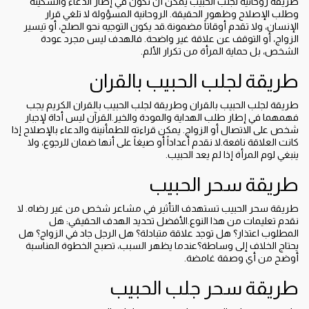
طريقة روحانية لجلب الحبيب يمكن أن تكون في إطار الدعاء والسكينة
وطلب الإصلاح وظهور الحقيقة. الروحانية المسؤولة لا تلغي قرار
الإنسان، ولا تقدم أوقاتاً مضمونة.قد يكون التوجيه نحو الصلح، أو تيسير
الزواج، أو التوقف عن علاقة غير واضحة. فالهدف ليس مجرد عودة
الشخص، بل حماية المرأة من تكرار الألم.
طريقة لجلب الحبيب بالقران
طريقة لجلب الحبيب بالقران وطريقة لجلب الحبيب بالقران الكريم يجب
فهمهما في إطار طلب الهداية والمودة والخير.القرآن ليس أداة لإجبار
شخص على الاتصال أو الزواج. يمكن قراءته للطمأنينة والدعاء بالإصلاح إذا
كانت العلاقة نافعة.لا نقدم أعداداً أو صيغاً على أنها ضمان للرجوع، ولا
ينبغي لوم المرأة إذا لم يعد الحبيب.
طريقة سحر الحبيب
طريقة سحر الحبيب تستهدف التأثير في مشاعر شخص من غير رضاه. لا
نقدم تعليمات من هذا النوع.الأفضل تحديد الهدف الحقيقي: هل
المطلوب اعتذار؟ هل توجد علاقة متبادلة؟ هل الرجل جاد في الزواج؟ هل
يحتاج الخلاف إلى وساطة؟عندما يظهر السبب، تصبح الخطوة المناسبة
أوضح من أي وصفة غامضة.
طريقة سحر جلب الحبيب