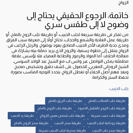
الزواج.
خاتمة: الرجوع الحقيقي يحتاج إلى
وضوح لا إلى طقس سري
من تفكر في طريقة سريعة لجلب الحبيب، أو طريقة جلب الزوج بالملح، أو
طريقة عمل الغلاية والشمع والحجاب، تحتاج أولاً إلى معرفة سبب الفراق
ومدى جدية الطرف الآخر.الحبيب الصادق يعود بوضوح، والرجل الراغب في
الزواج ينتقل إلى خطوة رسمية، والزوج الذي يريد حماية بيته يشارك في
معالجة الخلاف. أما المواد والرموز والطاعة العمياء، فلا تؤسس علاقة
مطمئنة.يمكن التواصل عبر واتس اب مع الشيخ عبد الواحد السوسي،
الشيخ الروحاني المغربي، للحصول على كشف دقيق وتشخيص صحيح.
وبعد فهم أصل الجفاء أو تعطل الزواج، يتحدد التوجيه المناسب بصورة
تحفظ الستر والكرامة.
جلب الحبيب
طريقة جلب الخطاب بالملح
طريقة جلب الرزق بالملح
طريقة جلب الزوج بالفلفل الاسود
طريقة جلب الزوج بالملح
طريقة جلب حبيب بسرعة
طريقة جلب شخص معين للزواج
طريقة رد الحبيب
طريقة روحانية لجلب الحبيب
طريقة سحر الحبيب
طريقة سحر الزوج بالملح
طريقة سحر جلب الحبيب
طريقة سحرية لجلب الحبيب بسرعة