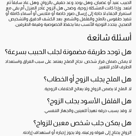
الحبيب عنيد أو غضبان، وهل يوجد وعد حقيقي بالزواج، وهل عاد سابقاً ثم
ابتعد. وإذا كانت المشكلة زوجية، وضحي هل الزوج غادر المنزل أم بقي مع
استمرار الجفاء.لا حاجة إلى إرسال صور خاصة أو ملابس أو أسماء كاملة أو
تنفيذ طقوس بالملح والفلفل والشمع. بعد الكشف الدقيق والتشخيص
الصحيح، يتحدد التوجيه الأنسب بما يحفظ الخصوصية وقيمة الطرفين.
أسئلة شائعة
هل توجد طريقة مضمونة لجلب الحبيب بسرعة؟
لا يمكن ضمان قرار شخص. نجاح الصلح يعتمد على سبب الفراق واستعداد
الطرف الآخر للتغيير.
هل الملح يجلب الزوج أو الخطاب؟
لا. الملح لا يضمن الزواج ولا يعالج الخلافات الزوجية.
هل الفلفل الأسود يجلب الزوج؟
لا. وقد يسبب حرقه تهيجاً للعينين والجهاز التنفسي.
هل يمكن جلب شخص معين للزواج؟
الزواج يحتاج إلى قبوله ورغبته، ولا يجوز إجباره أو استهداف إرادته.