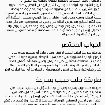
والاعتذار، وتغير السلوك، وظهور خطوة واضحة نحو الصلح أو
الزواج.الشيخ عبد الواحد السوسي، الشيخ الروحاني المغربي صاحب خبرة
تتجاوز عشرين سنة، لا يعمل بصورة عشوائية ولا يقدم وصفة واحدة
لجميع الحالات. البداية لديه هي الكشف الدقيق والتشخيص الصحيح لمعرفة
سبب الجفاء، ومدى وجود قبول متبادل، وهل الرجوع سيحمل استقراراً أم
يعيد الألم السابق.يتم عرض الحالة عبر واتس اب بخصوصية، مع ذكر مدة
العلاقة، وسبب الفراق، وآخر تواصل، وهل يوجد وعد حقيقي بالزواج. ولا
حاجة إلى إرسال صور خاصة أو متعلقات شخصية أو تنفيذ طقوس تعتمد
على الحرق أو المواد المجهولة.
الجواب المختصر
طريقة سريعة لجلب الحبيب لا تعني وجود مادة أو طلسم يجبره على
الرجوع. البداية المسؤولة هي فهم سبب الابتعاد، وتقييم جدية الشخص،
وفتح باب مصالحة هادئة إن كان الطرفان راغبين فيها.أما أعمال الملح
والفلفل والحبر والخرقة والغلاية والشمع وسحر الطاعة والتهييج، فلا
نقدم خطواتها؛ لأنها قد تمس الخصوصية أو السلامة أو رضا الطرف الآخر.
طريقة جلب حبيب بسرعة
طريقة جلب حبيب بسرعة يجب أن تبدأ بالسؤال عن سبب الغياب. هل
ابتعد بعد خلاف؟ هل ينتظر اعتذاراً؟ هل تدخلت أسرته؟ هل خاف من
الزواج؟ أم أنه لم يكن جاداً منذ البداية؟قد يكون إرسال رسالة واحدة هادئة
أفضل من الإلحاح المستمر. الرسالة المناسبة لا تتوسل ولا تهدد، بل تفتح
باب الحديث وتطلب موقفاً واضحاً.بعد ذلك يجب مراقبة ما يفعله