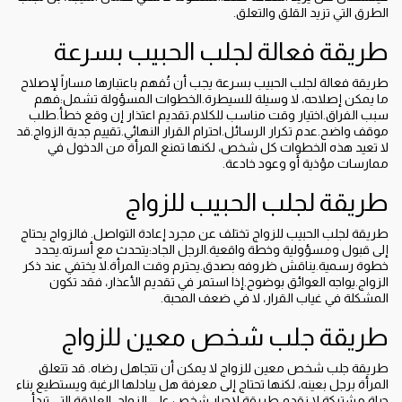
الطرق التي تزيد القلق والتعلق.
طريقة فعالة لجلب الحبيب بسرعة
طريقة فعالة لجلب الحبيب بسرعة يجب أن تُفهم باعتبارها مساراً لإصلاح
ما يمكن إصلاحه، لا وسيلة للسيطرة.الخطوات المسؤولة تشمل:فهم
سبب الفراق.اختيار وقت مناسب للكلام.تقديم اعتذار إن وقع خطأ.طلب
موقف واضح.عدم تكرار الرسائل.احترام القرار النهائي.تقييم جدية الزواج.قد
لا تعيد هذه الخطوات كل شخص، لكنها تمنع المرأة من الدخول في
ممارسات مؤذية أو وعود خادعة.
طريقة لجلب الحبيب للزواج
طريقة لجلب الحبيب للزواج تختلف عن مجرد إعادة التواصل. فالزواج يحتاج
إلى قبول ومسؤولية وخطة واقعية.الرجل الجاد:يتحدث مع أسرته.يحدد
خطوة رسمية.يناقش ظروفه بصدق.يحترم وقت المرأة.لا يختفي عند ذكر
الزواج.يواجه العوائق بوضوح.إذا استمر في تقديم الأعذار، فقد تكون
المشكلة في غياب القرار، لا في ضعف المحبة.
طريقة جلب شخص معين للزواج
طريقة جلب شخص معين للزواج لا يمكن أن تتجاهل رضاه. قد تتعلق
المرأة برجل بعينه، لكنها تحتاج إلى معرفة هل يبادلها الرغبة ويستطيع بناء
حياة مشتركة.لا نقدم طريقة لإجبار شخص على الزواج. العلاقة التي تبدأ