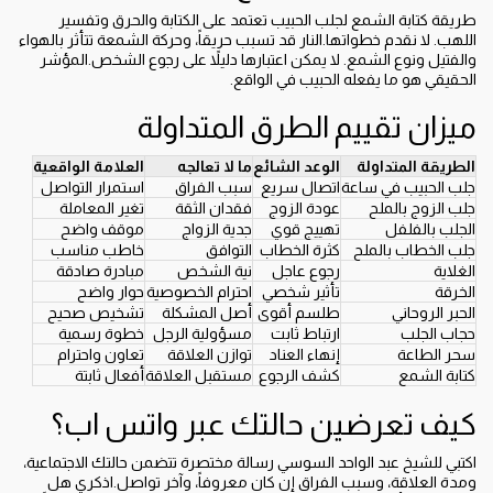
طريقة كتابة الشمع لجلب الحبيب تعتمد على الكتابة والحرق وتفسير
اللهب. لا نقدم خطواتها.النار قد تسبب حريقاً، وحركة الشمعة تتأثر بالهواء
والفتيل ونوع الشمع. لا يمكن اعتبارها دليلاً على رجوع الشخص.المؤشر
الحقيقي هو ما يفعله الحبيب في الواقع.
ميزان تقييم الطرق المتداولة
الطريقة المتداولة
الوعد الشائع
ما لا تعالجه
العلامة الواقعية
جلب الحبيب في ساعة
اتصال سريع
سبب الفراق
استمرار التواصل
جلب الزوج بالملح
عودة الزوج
فقدان الثقة
تغير المعاملة
الجلب بالفلفل
تهييج قوي
جدية الزواج
موقف واضح
جلب الخطاب بالملح
كثرة الخطاب
التوافق
خاطب مناسب
الغلاية
رجوع عاجل
نية الشخص
مبادرة صادقة
الخرقة
تأثير شخصي
احترام الخصوصية
حوار واضح
الحبر الروحاني
طلسم أقوى
أصل المشكلة
تشخيص صحيح
حجاب الجلب
ارتباط ثابت
مسؤولية الرجل
خطوة رسمية
سحر الطاعة
إنهاء العناد
توازن العلاقة
تعاون واحترام
كتابة الشمع
كشف الرجوع
مستقبل العلاقة
أفعال ثابتة
كيف تعرضين حالتك عبر واتس اب؟
اكتبي للشيخ عبد الواحد السوسي رسالة مختصرة تتضمن حالتك الاجتماعية،
ومدة العلاقة، وسبب الفراق إن كان معروفاً، وآخر تواصل.اذكري هل