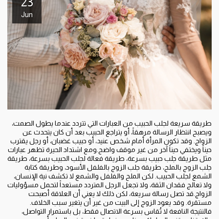
23
Jun
طريقة سريعة لجلب الحبيب من العبارات التي تتردد عندما يطول الصمت،
ويصبح انتظار الرسالة مرهقاً، أو يتراجع الحبيب بعد أن كان يتحدث عن
الزواج. وقد تكون المرأة أمام شخص عنيد، أو حبيب غضبان، أو رجل يقترب
حيناً ويختفي حيناً آخر من غير موقف واضح.ومع اشتداد الحيرة تظهر عبارات
مثل طريقة جلب حبيب بسرعة، طريقة فعالة لجلب الحبيب بسرعة، طريقة
جلب الزوج بالملح، طريقة جلب الزوج بالفلفل الأسود، وطريقة كتابة
الشمع لجلب الحبيب. لكن الملح والفلفل والشمع لا تكشف نية الإنسان،
ولا تعالج فقدان الثقة، ولا تجعل الرجل المتردد مستعداً لتحمل مسؤوليات
الزواج.قد تصل رسالة سريعة، لكن ذلك لا يعني أن العلاقة أصبحت
مستقرة. وقد يعود الزوج إلى البيت من غير أن يتغير سبب الخلاف.
فالنتيجة النافعة لا تُقاس بسرعة الاتصال فقط، بل باستمرار التواصل،