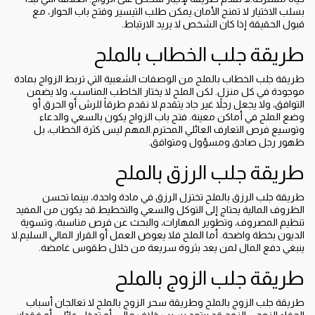
بسلب الاختيار لا تمنح الأمان.يمكن طلب التيسير وفتح باب الحوار، مع
قبول الحقيقة إذا كان الشخص لا يريد الارتباط.
طريقة جلب الخطاب بالملح
طريقة جلب الخطاب بالملح من الوصفات الشعبية التي تربط الزواج بمادة
موجودة في كل منزل. لكن الملح لا يختار الخاطب المناسب، ولا يضمن
التوافق، ولا يجعل رجلاً غير جاد يتقدم.لا نقدم طرقاً للرش أو الحرق أو
وضع الملح في أماكن معينة. فتح باب الزواج يكون بالسعي والدعاء
وتوسيع فرص التعارف العائلي المحترم.المهم ليس كثرة الخطاب، بل
ظهور رجل صادق ومسؤول ومتوافق.
طريقة جلب الرزق بالملح
طريقة جلب الرزق بالملح تختزل الرزق في مادة واحدة، بينما تحسن
الظروف المالية يحتاج إلى التوكل والسعي والتخطيط.قد يكون من المفيد
تنظيم المصروف، وتطوير المهارات، والبحث عن فرص مناسبة، وتسوية
الديون بخطة واضحة. أما الملح فلا يعوض العمل أو القرار المالي السليم.لا
ينبغي دفع المال لمن يعد بثروة سريعة من خلال طقوس غامضة.
طريقة جلب الزوج بالملح
طريقة جلب الزوج بالملح وطريقة سحر الزوج بالملح لا تعالجان أسباب