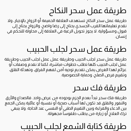
طريقة عمل سحر النكاح
طريقة عمل سحر النكاح تستهدف العلاقة الحميمة أو الزواج بالإجبار، ولا
نقدم تعليماتها.القرب الجسدي يحتاج إلى رضا واضح، والزواج يحتاج إلى
قبول ومسؤولية. لا يجوز تحويل الرغبة في العلاقة إلى محاولة للتحكم في
إنسان.
طريقة عمل سحر لجلب الحبيب
طريقة عمل سحر لجلب الحبيب وطريقة عمل عمل لجلب الحبيب وطريقة
عمل لجلب الحبيب كلها تطلب خطوات مباشرة، لكننا لا نقدم وصفات أو
عزائم لهذا الغرض.يمكن تقديم توجيه آمن لفهم الفراق، وتهدئة القلق،
وتقييم فرص الصلح، وحماية الخصوصية.
طريقة فك سحر
طريقة فك سحر تبدأ بعدم الجزم بوجوده من عرض واحد. فالصداع والأرق
والنفور والقلق قد تكون لها أسباب صحية أو نفسية أو عائلية.يمكن الجمع
بين الدعاء والقراءة وبين التقييم الطبي أو النفسي عند الحاجة. ولا ينبغي
ترك العلاج أو زيارة من يطلب طقوساً مجهولة.
طريقة كتابة الشمع لجلب الحبيب