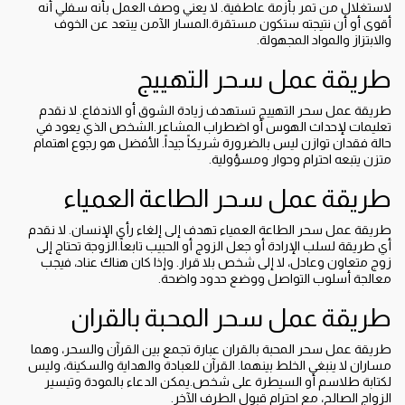
لاستغلال من تمر بأزمة عاطفية. لا يعني وصف العمل بأنه سفلي أنه
أقوى أو أن نتيجته ستكون مستقرة.المسار الآمن يبتعد عن الخوف
والابتزاز والمواد المجهولة.
طريقة عمل سحر التهييج
طريقة عمل سحر التهييج تستهدف زيادة الشوق أو الاندفاع. لا نقدم
تعليمات لإحداث الهوس أو اضطراب المشاعر.الشخص الذي يعود في
حالة فقدان توازن ليس بالضرورة شريكاً جيداً. الأفضل هو رجوع اهتمام
متزن يتبعه احترام وحوار ومسؤولية.
طريقة عمل سحر الطاعة العمياء
طريقة عمل سحر الطاعة العمياء تهدف إلى إلغاء رأي الإنسان. لا نقدم
أي طريقة لسلب الإرادة أو جعل الزوج أو الحبيب تابعاً.الزوجة تحتاج إلى
زوج متعاون وعادل، لا إلى شخص بلا قرار. وإذا كان هناك عناد، فيجب
معالجة أسلوب التواصل ووضع حدود واضحة.
طريقة عمل سحر المحبة بالقران
طريقة عمل سحر المحبة بالقران عبارة تجمع بين القرآن والسحر، وهما
مساران لا ينبغي الخلط بينهما. القرآن للعبادة والهداية والسكينة، وليس
لكتابة طلاسم أو السيطرة على شخص.يمكن الدعاء بالمودة وتيسير
الزواج الصالح، مع احترام قبول الطرف الآخر.