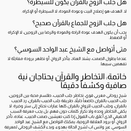
هل جلب الزوج بالقرآن يكون للسيطرة؟
لا. الهدف هو إصلاح البيت وعودة المودة، لا السيطرة أو الإكراه.
هل جلب الزوج للجماع بالقرآن صحيح؟
يجب أن يكون الهدف عودة الراحة والمودة والرضا بين الزوجين، لا الإكراه
أو الضغط.
متى أتواصل مع الشيخ عبد الواحد السوسي؟
عندما يطول الصمت، يشتد العناد، يتأخر الزواج، أو تظهر برودة مفاجئة لا
تفهمين سببها.
خاتمة: التخاطر والقرآن يحتاجان نية
صافية وكشفاً دقيقاً
شيخ روحاني مغربي قوي، تخاطر جلب الحبيب، طلسم محبة بين الزوجين،
جلب الحبيب بالقران خاضعاً ذليلاً، طريقة جلب الحبيب بالقران، رد الحبيب
بالقران، وجلب الحبيب للزواج بالقران كلها عبارات تحتاج إلى ستر وخبرة. لا
يكفي التخاطر وحده ولا تكرار كلمات دون فهم، بل يجب معرفة السبب
الحقيقي الذي أغلق باب القبول.إذا كنتِ تعيشين صمت الحبيب، عناده، تأخر
الزواج، أو برود العلاقة الزوجية، يمكنك التواصل مع الشيخ عبد الواحد
السوسي عبر واتس اب لشرح الحالة بهدوء، وبدء الكشف الروحاني لمعرفة