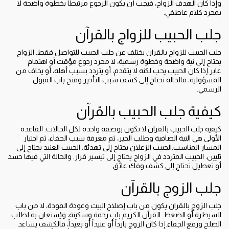
وإذا كان الهدف الزواج، فيجب أن يكون الرجوع مرتبطاً بخطوة واضحة لا
بمجرد كلام عاطفي.
جلب الحبيب للزواج بالقرآن
جلب الحبيب للزواج بالقران يختلف عن جلب الحبيب للتواصل فقط. الزواج
يحتاج إلى نية واضحة وخطوة رسمية، لا مجرد رجوع مؤقت أو اهتمام
عابر.إذا كان الحبيب يحب لكنه لا يتقدم، أو يتردد بسبب أهله، أو يخاف من
المسؤولية، فالحالة تحتاج إلى كشف سبب التأخير وفتح باب القبول
الرسمي.
كيفية جلب الحبيب بالقرآن
كيفية جلب الحبيب بالقران لا تكون بوصفة واحدة لكل الحالات. القاعدة
الأولى هي النية الصافية وطلب الخير، ثم معرفة سبب الجفاء، ثم اختيار
المسار المناسب.الحبيب الزعلان يحتاج إلى تهدئة. الحبيب العنيد يحتاج إلى
تليين. الحبيب المتردد في الزواج يحتاج إلى تيسير قرار. والحالة التي فيها حسد
أو تعطيل تحتاج إلى كشف وفك عائق.
جلب الزوج بالقرآن
جلب الزوج بالقران يكون من باب إصلاح البيت وعودة المودة، لا من باب
السيطرة أو الضغط. القرآن الكريم باب رحمة وسكينة، ويُستعان به لطلب
الصلح ورفع الجفاء.إذا كان الزوج بارداً أو عنيداً أو بعيداً، فالكشف يساعد