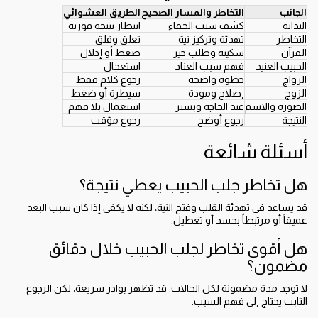
الجانب
التخاطر والمسار الصحيح
الطريق العشوائي
البداية
كشف سبب الجفاء
انتظار نتيجة فورية
التخاطر
تهدئة وتركيز نية
تعلق وقلق
القرآن
سكينة وطلب خير
ضغط أو إذلال
الحبيب العنيد
فهم سبب العناد
استعجال
الزواج
خطوة واضحة
رجوع كلام فقط
الزوج
إصلاح ومودة
سيطرة أو ضغط
الصورة والاسم
عند الحاجة وبستر
استعمال بلا فهم
النتيجة
رجوع أوضح
رجوع مؤقت
أسئلة شائعة
هل تخاطر جلب الحبيب يعطي نتيجة؟
قد يساعد في تهدئة القلب وفتح النية، لكنه لا يكفي إذا كان سبب البعد
عميقاً أو مرتبطاً بحسد أو تعطيل.
هل أقوى تخاطر لجلب الحبيب خلال دقائق
مضمون؟
لا توجد مدة مضمونة لكل الحالات. قد تظهر بوادر سريعة، لكن الرجوع
الثابت يحتاج إلى فهم السبب.