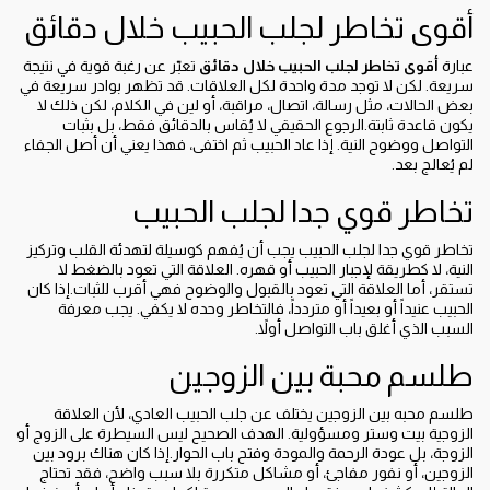
أقوى تخاطر لجلب الحبيب خلال دقائق
عبارة
أقوى تخاطر لجلب الحبيب خلال دقائق
تعبّر عن رغبة قوية في نتيجة
سريعة. لكن لا توجد مدة واحدة لكل العلاقات. قد تظهر بوادر سريعة في
بعض الحالات، مثل رسالة، اتصال، مراقبة، أو لين في الكلام، لكن ذلك لا
يكون قاعدة ثابتة.الرجوع الحقيقي لا يُقاس بالدقائق فقط، بل بثبات
التواصل ووضوح النية. إذا عاد الحبيب ثم اختفى، فهذا يعني أن أصل الجفاء
لم يُعالج بعد.
تخاطر قوي جدا لجلب الحبيب
تخاطر قوي جدا لجلب الحبيب يجب أن يُفهم كوسيلة لتهدئة القلب وتركيز
النية، لا كطريقة لإجبار الحبيب أو قهره. العلاقة التي تعود بالضغط لا
تستقر، أما العلاقة التي تعود بالقبول والوضوح فهي أقرب للثبات.إذا كان
الحبيب عنيداً أو بعيداً أو متردداً، فالتخاطر وحده لا يكفي. يجب معرفة
السبب الذي أغلق باب التواصل أولاً.
طلسم محبة بين الزوجين
طلسم محبه بين الزوجين يختلف عن جلب الحبيب العادي، لأن العلاقة
الزوجية بيت وستر ومسؤولية. الهدف الصحيح ليس السيطرة على الزوج أو
الزوجة، بل عودة الرحمة والمودة وفتح باب الحوار.إذا كان هناك برود بين
الزوجين، أو نفور مفاجئ، أو مشاكل متكررة بلا سبب واضح، فقد تحتاج