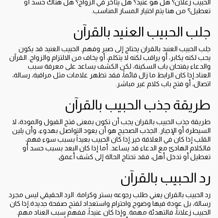
الحبيب زعلان؟ هل هو عنيد؟ هل يتأخر في الزواج؟ هل هناك حسد أو
تعطيل؟ من هنا يتم اختيار المسار المناسب.
جلب الحبيب العنيد بالقرآن
جلب الحبيب العنيد بالقران يحتاج إلى صبر وفهم. الحبيب العنيد قد يكون
يحب لكنه يكابر، أو يراقب لكنه لا يتكلم، أو يخاف من الالتزام والزواج. القرآن
والدعاء يفتحان باب السكينة، لكن الكشف يساعد على معرفة سبب
العناد.إذا كان الرابط ما زال قائماً، فقد تظهر علامات مثل مراقبة، رسالة،
اتصال، أو فتح باب كلام غير مباشر.
طريقة جذب الحبيب بالقرآن
طريقة جذب الحبيب بالقران يجب أن تكون بمعنى فتح القبول والمودة، لا
السيطرة أو الإجبار. الجذب الصحيح هو أن يعود التواصل بهدوء، وأن يلين
القلب إذا كان في العلاقة خير.إذا كان الحبيب بعيداً بسبب سوء فهم،
فالكلام الهادئ مع الدعاء قد يساعد. أما إذا كان البعد بسبب حسد أو
تعطيل أو تدخل أهل، فقد تحتاج الحالة إلى كشف أعمق.
رد الحبيب بالقرآن
رد الحبيب بالقران يعني طلب رجوعه بستر وكرامة. الرد الحقيقي ليس مجرد
رسالة، بل عودة فيها وضوح واحترام واستعداد لفتح صفحة جديدة.إذا كان
الحبيب زعلاناً، فالتهدئة مهمة. وإذا كان عنيداً، ففهم سبب العناد مهم.