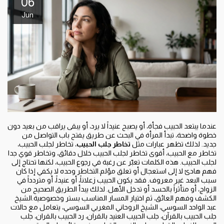
06
Jun
عندما يبتعد الحبيب فجأة، أو يصبح عنيداً لا يرد، أو يبقى يراقب من بعيد دون
خطوة واضحة، تبدأ المرأة في البحث عن طريق يفتح باب التواصل من
جديد. لذلك تظهر عبارات مثل
تخاطر جلب الحبيب
، تخاطر لجلب الحبيب،
تخاطر مع الحبيب، أقوى تخاطر لجلب الحبيب خلال دقائق، وتخاطر قوي جدا
لجلب الحبيب. هذه الكلمات تعبّر عن رغبة في رجوع الحبيب، لكنها تحتاج إلى
فهم هادئ لا إلى استعجال أو تعلق مؤلم.التخاطر وحده لا يكفي إذا كان
سبب البعد غير معروف. فقد يكون الحبيب زعلاناً، أو عنيداً، أو متردداً في
الزواج، أو متأثراً بالحسد أو تدخل الأهل. لذلك يبدأ الطريق الصحيح من
الكشف وفهم العائق، ثم اختيار المسار المناسب بستر وخصوصية.الشيخ
عبد الواحد السوسي، الشيخ الروحاني المغربي السوسي، يتعامل مع حالات
جلب الحبيب بالقرآن، جلب الحبيب العنيد بالقران، رد الحبيب بالقران، جلب