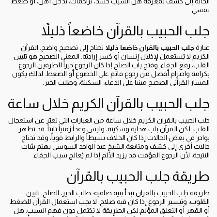
الحالة إلى كشف لمعرفة هل السبب حسد، تراكمات، تدخل أهل، أو ضغط
نفسي.
جلب الحبيب بالقرآن خاضعاً ذليلاً
عبارة
جلب الحبيب بالقران خاضعا ذليلا
تحتاج إلى تصحيح واضح. القرآن
الكريم لا يُستعمل لإذلال إنسان أو كسر إرادته. المعنى الصحيح هو تليين
القلب، رفع الجفاء، وفتح باب الصلح إذا كان الرجوع خيراً للطرفين.الرجوع
بكرامة واحترام أفضل من رجوع قائم على الخضوع أو الضغط. لذلك يكون
المسار القرآني الصحيح مبنياً على الدعاء، السكينة، وطلب الخير.
جلب الحبيب بالقرآن الكريم خلال ساعة
جلب الحبيب بالقران الكريم خلال ساعة من العبارات التي تعبّر عن استعجال
القلب. لكن القرآن باب هداية وسكينة، وليس وعداً زمنياً ثابتاً. قد تظهر
بوادر في بعض الحالات إذا كان الخلاف بسيطاً والرابط قوياً، وقد تحتاج
حالات أخرى إلى كشف ومتابعة.الشيخ عبد الواحد السوسي يهتم بثبات
النتيجة، لأن الرجوع المؤقت قد يزيد الألم إذا لم يُعالج سبب الجفاء.
طريقة جلب الحبيب بالقرآن
طريقة جلب الحبيب بالقران تبدأ بنية صافية: طلب الخير، الصلح، تليين
القلوب، وتيسير الرجوع إذا كان فيه صلاح. لا يجب استعمال القرآن للضغط
أو القهر أو التعلق المؤلم.لكن الطريقة لا تكتمل دون فهم السبب. هل