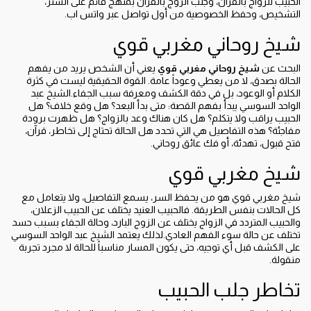
الحبيب للزواج بالقران، وجلب الزوج بالقران بمنهج قائم على الستر،
التشخيص، وحفظ الخصوصية من أول تواصل عبر واتس اب.
شيخ روحاني مغربي قوي
البحث عن
شيخ روحاني مغربي قوي
يعني أن الشخص يريد من يفهم
الحالة بصدق، لا من يعطي وعوداً عامة. القوة الحقيقية ليست في كثرة
الكلام أو الوعود، بل في دقة الكشف ومعرفة سبب الجفاء.الشيخ عبد
الواحد السوسي يبدأ بفهم القصة: متى بدأ البعد؟ هل وقع خلاف؟ هل
الحبيب يراقب ولا يتكلم؟ هل كان هناك وعد بالزواج؟ هل ظهرت برودة
مفاجئة؟ هذه التفاصيل هي التي تحدد هل الحالة تحتاج إلى تخاطر، قرآن،
فتح قبول، تهدئة، أو فك عائق روحاني.
شيخ مغربي قوي
شيخ مغربي قوي هو من يحفظ السر، يسمع التفاصيل، ولا يتعامل مع
كل الحالات بنفس الطريقة. فالحبيب العنيد يختلف عن الحبيب الزعلان،
والحبيب المتردد في الزواج يختلف عن الزوج البارد، وحالة الجفاء بسبب حسد
تختلف عن حالة سوء الفهم العادي.لذلك يعتمد الشيخ عبد الواحد السوسي
على الكشف قبل أي توجيه، حتى يكون المسار مناسباً للحالة لا مجرد تجربة
منقولة.
تخاطر جلب الحبيب