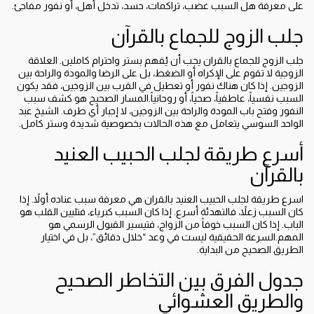
على معرفة هل السبب غضب، تراكمات، حسد، تدخل أهل، أو نفور مفاجئ.
جلب الزوج للجماع بالقرآن
جلب الزوج للجماع بالقران يجب أن يُفهم بستر واحترام كاملين. العلاقة
الزوجية لا تقوم على الإكراه أو الضغط، بل على الرضا والمودة والراحة بين
الزوجين. إذا كان هناك نفور أو تعطيل في القرب بين الزوجين، فقد يكون
السبب نفسياً، عاطفياً، صحياً، أو روحانياً.المسار الصحيح هو كشف سبب
النفور وفتح باب المودة والراحة بين الزوجين، لا إجبار أي طرف. الشيخ عبد
الواحد السوسي يتعامل مع هذه الحالات بخصوصية شديدة وستر كامل.
أسرع طريقة لجلب الحبيب العنيد
بالقرآن
اسرع طريقة لجلب الحبيب العنيد بالقران هي معرفة سبب عناده أولاً. إذا
كان السبب زعلاً، فالتهدئة أسرع. إذا كان السبب كبرياء، فتليين القلب هو
الباب. إذا كان السبب خوفاً من الزواج، فتيسير القبول الرسمي هو
المهم.السرعة الحقيقية ليست في وعد “خلال دقائق”، بل في اختيار
الطريق الصحيح من البداية.
جدول الفرق بين التخاطر الصحيح
والطريق العشوائي