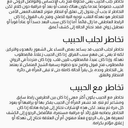
تخاطر جلب الحبيب يعني محاولة فتح باب الإحساس والتواصل الروحي مع
الحبيب، خصوصاً عندما يكون هناك صمت أو بعد أو مراقبة دون كلام. لكن
التخاطر لا يجب أن يتحول إلى تعلق أو انتظار متوتر للهاتف.المعنى الآمن
للتخاطر هو تهدئة القلب، توجيه النية للصلح، وفتح باب القبول إذا كان
الرابط العاطفي ما زال قائماً. أما إذا كان سبب البعد حسداً أو عناداً قوياً أو
تعطيل زواج، فقد تحتاج الحالة إلى كشف أعمق.
تخاطر لجلب الحبيب
تخاطر لجلب الحبيب قد يساعد بعض النساء على الشعور بالهدوء والتركيز،
لكنه لا يغني عن فهم سبب الفراق. إذا كان الحبيب زعلاناً، فالمطلوب
تهدئة. وإذا كان عنيداً، فالمطلوب تليين قلب. وإذا كان متردداً في الزواج،
فالمطلوب فتح قبول واضح نحو خطوة رسمية.الشيخ المتمكن لا يعتمد
على التخاطر وحده، بل يقرأ الحالة كاملة حتى لا تبقى المرأة في دائرة
الانتظار والقلق.
تخاطر مع الحبيب
تخاطر مع الحبيب يكون أكثر معنى إذا كان بين الطرفين رابط سابق
ومشاعر لم تنتهِ. قد تشعر المرأة أن الحبيب يفكر بها أو يراقبها أو يعود
كل مرة ثم يبتعد. لكن هذه الإشارات تحتاج إلى قراءة هادئة.إذا كان
التخاطر يصاحبه قلق زائد أو مراقبة مستمرة، فالأفضل الرجوع إلى الكشف
لمعرفة هل باب الرجوع فعلاً مفتوح، أم أن العلاقة تحتاج إلى تهدئة أو
إغلاق مؤلم بكرامة.