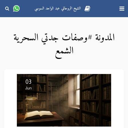
الشيخ الروحاني عبد الواحد السوسي
المدونة #وصفات جدتي السحرية
الشمع
03
Jun