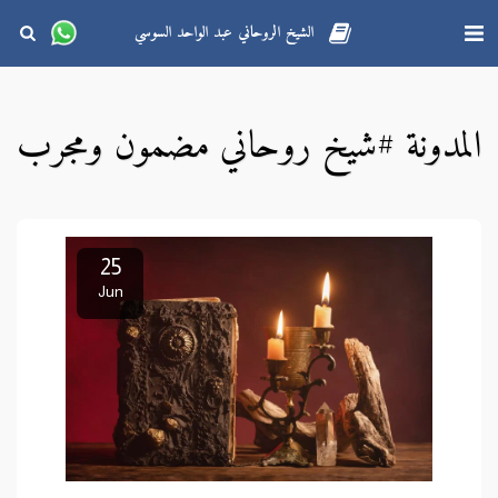
الشيخ الروحاني عبد الواحد السوسي
المدونة #شيخ روحاني مضمون ومجرب
25
Jun