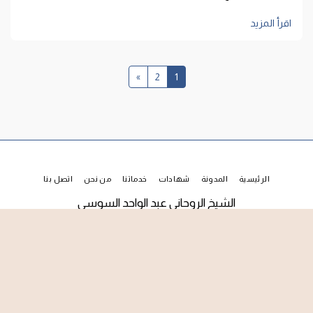
اقرأ المزيد
»
2
1
الرئيسية
المدونة
شهادات
خدماتنا
من نحن
اتصل بنا
الشيخ الروحاني عبد الواحد السوسي
حقوق النشر © 2026 جميع الحقوق محفوظة
شروط الخدمة
|
الخصوصية
|
إمكانية الوصول
الاشتراك