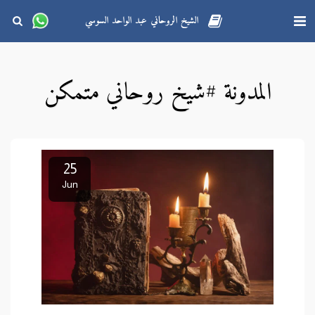
الشيخ الروحاني عبد الواحد السوسي
المدونة #شيخ روحاني متمكن
25
Jun