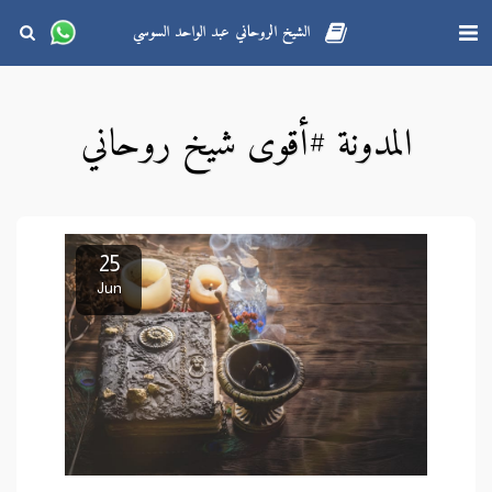
الشيخ الروحاني عبد الواحد السوسي
المدونة #أقوى شيخ روحاني
25
Jun