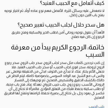
كيف أتعامل مع الحبيب العنيد؟
لا تضغطي عليه برسائل كثيرة. الأفضل فهم نوع عناده أولاً، ثم اختيار توجيه
يفتح باب اللين دون إذلال.
هل سحر حلال لجلب الحبيب تعبير صحيح؟
الأهدأ أن نقول توجيه روحاني آمن لطلب الخير والسكينة وفتح طريق
الرجوع إن كان فيه صلاح.
خاتمة: الرجوع الكريم يبدأ من معرفة
السبب
إن كنتِ ترددين كلمات مثل سحر لجلب الزوج، سحر جلب الزوج، سحر رجوع
الزوج لزوجته، سحر قوي لجلب الحبيب، أو سحر جلب الحبيب العنيد، فلا
تجعلي الألم يختار عنك. لا تبدأي من الخوف. ابدئي من الحقيقة.تواصلي عبر
واتس اب مع الشيخ عبد الواحد السوسي بخصوصية كاملة، ليتم النظر في
حالتك بالكشف الدقيق والتشخيص الصحيح، ثم توجيهك إلى المسار
الروحاني الأنسب: رجوع زوج، جلب حبيب للزواج، تهدئة عناد، فتح باب محبة،
أو طلب سكينة يحفظ قلبك من التعلق المؤذي. فالمرأة لا تحتاج إلى أن
تنكسر كي يعود رجل، بل تحتاج إلى بصيرة تحفظ كرامتها وتفتح لها الطريق
الصحيح.
جلب الحبيب