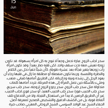
15
Jun
سحر لجلب الزوج عبارة تحمل وجعاً لا تبوح به كل امرأة بسهولة. قد تكون
زوجة تعيش معه تحت سقف واحد، لكن قلبه صار بعيداً. وقد تكون امرأة
رأت زوجها يتغير فجأة بعد عشرة طويلة، كأن شيئاً خفياً دخل بين الكلام
والنظرة واللمسة. وربما تكون منفصلة أو مطلقة ما زال في قلبها رجاء أن
يعود الرجل إلى رشده وبيته وذكرياته، لكن الطريق أمامها ضبابي، متعب،
ومليء بالأسئلة.حين تصل المرأة إلى هذه المرحلة، تتردد أمامها كلمات
متداولة مثل سحر جلب الزوج، سحر رجوع الزوج لزوجته، سحر جلب سريع،
سحر جلب الحبيب فورا، سحر جلب الحبيب العنيد، أو سحر قوي لجلب الحبيب.
غير أن الطريق الرصين لا يبدأ من استعجال النتيجة، ولا من الاندفاع خلف
ألفاظ قوية، بل من الكشف الدقيق والتشخيص الصحيح لمعرفة أصل
الجفاء.الشيخ عبد الواحد السوسي، الشيخ الروحاني المغربي صاحب خبرة