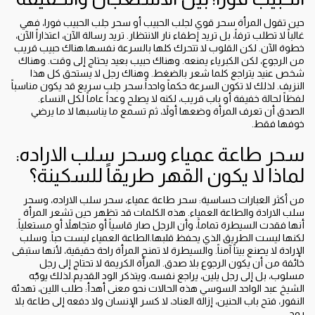
حين تقول المرأة سحر قوي لجلب الحبيب أو سحر جلب الحبيب فورا، فهي
غالباً لا تطلب ترفاً، بل تريد إطفاء نار الانتظار. تريد رسالة الآن، اعتذاراً الآن،
خطوة الآن. لكن القلوب لا تتحرك كلها بالسرعة نفسها.هناك حبيب قريب
من الرجوع، لكن الكبرياء يمنعه. وهناك حبيب بعيد يحتاج إلى وقت. وهناك
شخص عنيد يتراجع كلما شعر بالضغط. وهناك رجل لا يستحق كل هذا
النزيف. لذلك لا تكون السرعة حكماً واحداً.سحر جلب سريع قد يكون مناسباً
لفظاً لحالة خفيفة أو باب قريب، لكنه لا يصلح وعداً عاماً لكل النساء.
الصدق أن تعرف المرأة وضعها أولاً، ثم تسمع ما يناسبها لا ما يرضي
خوفها فقط.
سحر طاعة عمياء وسحر سلب الاراده:
لماذا لا يكون القهر طريقاً للسكينة؟
من أكثر العبارات حساسية: سحر طاعة عمياء، سحر سلب الاراده، وسحر
سلب الارادة والطاعة العمياء. هذه الكلمات قد تظهر حين تشعر المرأة
أنها فقدت السيطرة تماماً، وأن الرجل صار قاسياً أو متجاهلاً أو مستعلياً.
لكنها ليست الطريق الذي يحفظ قلبها.الطاعة العمياء ليست حباً. وسلب
الإرادة لا يصنع بيتاً آمناً. والسيطرة لا تمنح المرأة راحة حقيقية، لأنها ستبقى
خائفة من أن يكون الرجوع بلا صدق. المرأة الكريمة لا تحتاج إلى رجل
مسلوب، بل إلى رجل يلين، يراجع نفسه، ويتذكر الود القديم.لذلك يوجّه
الشيخ عبد الواحد السوسي هذه الحالات نحو معنى أهدأ: طلب اللين، تهدئة
النفور، فتح باب الحنين، إزالة العناد، لا كسر الإنسان ولا دفعه إلى طاعة بلا
روح.