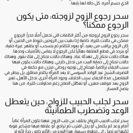
الذي حسم أمره. كل حالة لها بابها.
سحر رجوع الزوج لزوجته: متى يكون
الرجوع ممكناً؟
سحر رجوع الزوج لزوجته من أكثر الكلمات التي تحمل أملاً حذراً. الرجوع
ممكن في حالات كثيرة، خاصة إذا بقيت بين الزوجين خيوط من الحنين، أو
كان الزوج يراقب من بعيد، أو يعود للكلام ثم ينسحب، أو يظهر غيرة خفية،
أو يتردد في قطع العلاقة نهائياً.لكن الرجوع لا يقاس بالأمنيات وحدها.
هناك حالات تحتاج إلى تهدئة عناد. وهناك حالات تحتاج إلى فك نفور. وهناك
حالات تحتاج إلى حماية البيت من تدخل خارجي. وهناك حالات يكون فيها
سبب الجفاء تراكمياً، فيحتاج إلى توجيه روحاني متزن مع حكمة في
التصرف.الشيخ عبد الواحد السوسي لا يعد المرأة بكلام مطلق، بل ينظر في
التفاصيل: مدة الجفاء، سبب الخلاف، وجود امرأة أخرى، تدخل الأهل، تغير
الزوج بعد موقف معين، أو تعطّل الصلح رغم محاولات كثيرة. من هنا
يتضح المسار.
سحر لجلب الحبيب للزواج: حين يتعطل
الوعد وتضطرب الطمأنينة
سحر لجلب الحبيب للزواج يختلف عن جلب الزوج. فهنا تكون المرأة غالباً
أمام وعد لم يكتمل، أو رجل اقترب ثم تراجع، أو علاقة فيها مشاعر قوية
لكنها لم تصل إلى خطوة رسمية. هذا النوع من الألم خاص جداً؛ لأنه لا