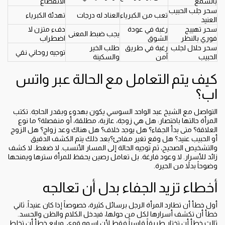
بالشمع
الانقطاع
سحر جلب الحبيب
تعب من الكبرياء
العناد له درجات
تهدئة الكبرياء
العنيد
سحر تهييج
رغبة في عودة
دفء متزن لا
يجب ضبط المعنى
فوري بالنظر
الشوق
اضطراب
سحر حلال لجلب
رغبة في طريق
طلب الخير
توجيه روحاني نقي
الحبيب
آمن
والسكينة
كيف يتم التعامل مع الحالة عبر واتس
اب؟
التواصل مع الشيخ عبد الواحد السوسي يكون بهدوء وبقدر الحاجة. تكتب
المرأة حالتها باختصار: هل هي زوجة، عازبة، مطلقة، أو منفصلة؟ ما نوع
العلاقة؟ متى بدأ الجفاء؟ هل يوجد خلاف؟ هل هناك وعد زواج؟ هل الزوج
أو الحبيب عنيد؟ هل وقع تغير مفاجئ؟بعد ذلك يتم الكشف الدقيق
والتشخيص الصحيح، ثم توجيه الحالة إلى المسار الأنسب. لا ضغط. لا كشف
زائد للأسرار. لا وعود فارغة. بل تعامل رصين يحفظ للمرأة سترها ويمنحها
وضوحاً بدلاً من الحيرة.
أخطاء تزيد الجفاء بدل أن تعالجه
أول خطأ أن تطارد المرأة الرجل برسائل كثيرة، خصوصاً إذا كان عنيداً. ثاني
خطأ أن تكشف أسرارها لكل من حولها، فيدخل الكلام والظن والحسد.
ثالث خطأ أن تختار طريقاً قاسياً فقط لأن اسمه قوي. ورابع خطأ أن تخلط