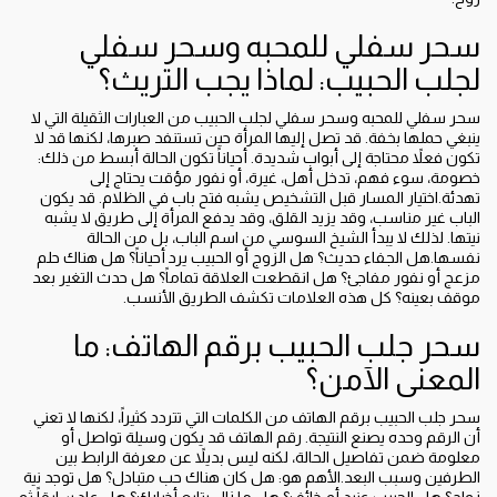
سحر سفلي للمحبه وسحر سفلي
لجلب الحبيب: لماذا يجب التريث؟
سحر سفلي للمحبه وسحر سفلي لجلب الحبيب من العبارات الثقيلة التي لا
ينبغي حملها بخفة. قد تصل إليها المرأة حين تستنفد صبرها، لكنها قد لا
تكون فعلاً محتاجة إلى أبواب شديدة. أحياناً تكون الحالة أبسط من ذلك:
خصومة، سوء فهم، تدخل أهل، غيرة، أو نفور مؤقت يحتاج إلى
تهدئة.اختيار المسار قبل التشخيص يشبه فتح باب في الظلام. قد يكون
الباب غير مناسب، وقد يزيد القلق، وقد يدفع المرأة إلى طريق لا يشبه
نيتها. لذلك لا يبدأ الشيخ السوسي من اسم الباب، بل من الحالة
نفسها.هل الجفاء حديث؟ هل الزوج أو الحبيب يرد أحياناً؟ هل هناك حلم
مزعج أو نفور مفاجئ؟ هل انقطعت العلاقة تماماً؟ هل حدث التغير بعد
موقف بعينه؟ كل هذه العلامات تكشف الطريق الأنسب.
سحر جلب الحبيب برقم الهاتف: ما
المعنى الآمن؟
سحر جلب الحبيب برقم الهاتف من الكلمات التي تتردد كثيراً، لكنها لا تعني
أن الرقم وحده يصنع النتيجة. رقم الهاتف قد يكون وسيلة تواصل أو
معلومة ضمن تفاصيل الحالة، لكنه ليس بديلاً عن معرفة الرابط بين
الطرفين وسبب البعد.الأهم هو: هل كان هناك حب متبادل؟ هل توجد نية