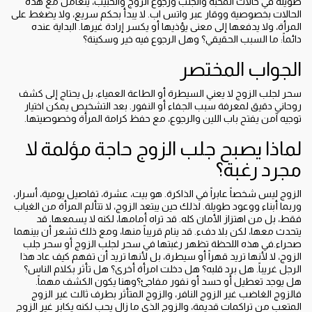
طويلة في حالات المحبة والجلب ورجوع الزوج والحبيب، يتعامل مع هذه
الحالات بخصوصية ووقار عبر واتس اب. لا يبدأ بحكم سريع، ولا يضغط على
المرأة، ولا يدفعها إلى معنى يؤذيها أو يكسر إرادة غيرها. البداية عنده
دائماً: ما السبب الحقيقي؟ وهل الرجوع فيه خير وسكينة؟
الجواب المختصر
سحر لجلب الزوج لا يعني السيطرة أو الطاعة العمياء، بل يحتاج إلى كشف
روحاني دقيق لمعرفة سبب الجفاء أو النفور. بعد التشخيص يمكن اختيار
توجيه آمن يفتح باب اللين والرجوع، مع حفظ كرامة المرأة وخصوصيتها.
لماذا يصبح جلب الزوج حاجة مؤلمة لا
مجرد رغبة؟
الزوج ليس شخصاً عابراً في الذاكرة. هو بيت، عشرة، تفاصيل يومية، أسرار،
وربما أبناء ووعود طويلة. لذلك حين يبتعد الزوج، لا تتألم المرأة من الغياب
فقط، بل من اهتزاز الأمان كله. قد تراه أمامها، لكنه لا يسمعها. قد
يتحدث معها، لكن بلا دفء. قد ينام قريباً منها، ومع ذلك تشعر أن بينهما
صحراء.في هذه اللحظة تظهر رغبتها في سحر لجلب الزوج أو سحر جلب
الزوج، لا لأنها تريد قهراً أو سيطرة، بل لأنها تريد أن تفهم كيف عاد هذا
الرجل غريباً. هل برد قلبه؟ هل دخلت امرأة أخرى؟ هل تأثر بكلام الناس؟
هل يوجد تعطيل أو حسد أو نفور مفاجئ؟وهنا يكون الكشف مهماً.
فالزوج الغاضب غير الزوج النافر، والزوج المتأثر بطرف ثالث غير الزوج
المتعب من تراكمات قديمة، والزوج الذي ما زال يحب لكنه يكابر غير الزوج