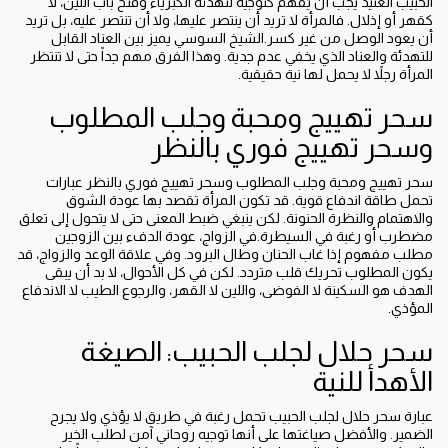
الحبيب العنيد يجب أن يُفهم كتوجيه لتهدئة الكبرياء وفتح باب اللين، لا
كقهر أو إذلال. فالمرأة لا تريد أن ينتصر عليها، ولا أن تنتصر عليه، بل تريد
أن يعود الوصل من غير كسر.الشيخ السوسي يميز بين العناد القابل
للتهدئة والعناد الذي يخفي عدم جدية. وهذا الفرق مهم جداً حتى لا تنتظر
المرأة رجلاً لا يحمل لها نية حقيقية.
سحر تهييج ومحبة وجلب المطلوب
وسحر تهييج فوري بالنظر
سحر تهييج ومحبة وجلب المطلوب وسحر تهييج فوري بالنظر عبارات
تحمل طاقة اندفاع قوية. قد تكون المرأة تقصد بها عودة الشوق
والاهتمام والنظرة الحنونة. لكن ينبغي ضبط المعنى حتى لا يتحول إلى تعلق
مضطرب أو رغبة في السيطرة.في الزواج، عودة الدفء بين الزوجين
مطلب مفهوم إذا غاب الحنان وطال البرود. وفي علاقة الوعد والزواج، قد
يكون المطلوب تحريك قلب متردد. لكن في كل الأحوال، لا بد أن يبقى
الهدف هو السكينة لا الفوضى، واللين لا القهر، والرجوع الطيب لا الاندفاع
المؤذي.
سحر حلال لجلب الحبيب: الصيغة
الأهدأ للنية
عبارة سحر حلال لجلب الحبيب تحمل رغبة في طريق لا يؤذي ولا يجرح
الضمير. والأفضل صياغتها على أنها توجيه روحاني آمن لطلب الخير