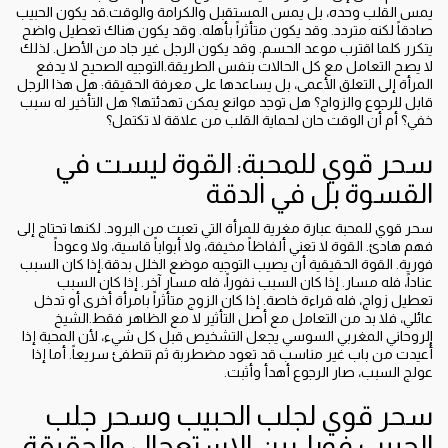
يمس القلب وحده، بل يمس المستقبل والكرامة والوقت.قد يكون الحبيب
صادقاً لكنه متردد. وقد يكون متأثراً بأهله. وقد يكون هناك تعطيل واضح
يتكرر كلما اقترب موعد الحسم. وقد يكون الرجل غير جاد من الأصل. لذلك
لا يصح التعامل مع كل الحالات بنفس الطريقة.التوجيه الصحيح لا يدفع
المرأة إلى التعلق الأعمى، بل يساعدها على معرفة الحقيقة: هل هذا الرجل
قابل للرجوع والزواج؟ هل توجد موانع يمكن تهدئتها؟ هل التأخير له سبب
خفي؟ أم أن الوقت حان لحماية القلب من علاقة لا تكتمل؟
سحر قوي للمحبة: القوة ليست في
القسوة بل في الدقة
سحر قوي للمحبة عبارة مغرية للمرأة التي تعبت من البرود. لكنها تحتاج إلى
فهم هادئ. القوة لا تعني ألفاظاً مخيفة، ولا أبواباً قاسية، ولا وعوداً
فورية. القوة الحقيقية أن يصيب التوجيه موضع الخلل بدقة.إذا كان السبب
عناداً، فله مسار. إذا كان السبب نفوراً، فله مسار آخر. إذا كان السبب
تعطيل زواج، فله قراءة خاصة. إذا كان الزوج متأثراً بامرأة أخرى أو تدخل
عائلي، فلا بد من التعامل مع أصل التأثير لا مع الظاهر فقط.الشيخ
الروحاني المغربي السوسي يجعل التشخيص قبل كل شيء، لأن المحبة إذا
أُعيدت من باب غير مناسب قد تعود مضطربة ثم تنطفئ سريعاً. أما إذا
عولج السبب، صار الرجوع أهدأ وأثبت.
سحر قوي لجلب الحبيب وسحر جلب
الحبيب فورا: بين الاستعجال والحقيقة