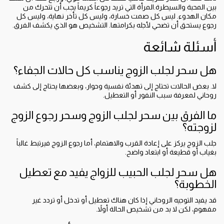
بين المحبة والسيطرة.المرأة التي تريد رجوعاً كريماً يجب أن تتحرك من
مكان الهدوء. ليس كل صمت خسارة، وليس كل تأخر نهاية، وليس كل
رجوع يستحق أن تضحي لأجله بكرامتها. التشخيص هو الذي يكشف الفرق.
أسئلة شائعة
هل سحر لجلب الزوج يناسب كل حالات الجفاء؟
لا. بعض الحالات تحتاج إلى تهدئة نفسية وحوار، وبعضها يحتاج إلى كشف
روحاني لمعرفة سبب النفور أو التعطيل.
ما الفرق بين سحر لجلب الزوج وسحر رجوع الزوج
لزوجته؟
جلب الزوج يركز على إعادة القرب والاهتمام، أما رجوع الزوج فيرتبط غالباً
بغياب أو قطيعة أو ابتعاد واضح.
هل سحر لجلب الحبيب للزواج يفيد مع تعطيل
الخطوبة؟
قد يفيد التوجيه الروحاني إذا كان هناك تعطيل أو تدخل أو تردد غير
مفهوم، لكن لا بد من تشخيص الحالة أولاً.