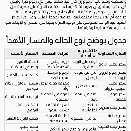
والسكينة وفتح باب الرجوع إن كان فيه صلاح.ليس كل رجوع خيراً. وليس
كل غائب يستحق أن يعود. لذلك يساعد الكشف المرأة على معرفة هل
الباب مناسب، وهل العلاقة قابلة للإصلاح، وهل الشخص يحمل نية
صادقة أم أنه يتركها معلقة.النية الصافية تحفظ القلب. ومن هنا يحرص
الشيخ عبد الواحد السوسي على توجيه المرأة بعيداً عن القهر أو الإيذاء، نحو
مسار يحفظ سترها وكرامتها.
جدول يوضح نوع الحالة والمسار الأهدأ
ما تشعر به
العبارة المتداولة
القراءة الصحيحة
المسار الأنسب
المرأة غالباً
خوف على البيت
الزوج يحتاج
تهدئة النفور
سحر لجلب الزوج
والعشرة
تشخيصاً خاصاً
وإصلاح السكينة
سحر رجوع الزوج
أمل في عودة
الرجوع مرتبط
كشف سبب الجفاء
لزوجته
الوصل
بسبب البعد
سحر لجلب
معرفة جدية الرجل
تيسير الزواج إن كان
وعد متعطل
الحبيب للزواج
أولاً
فيه خير
سحر قوي
رغبة في نتيجة
القوة في الدقة لا
توجيه مناسب للحالة
للمحبة
ثابتة
القسوة
استعجال
السرعة تختلف
تشخيص قبل
سحر جلب سريع
الطمأنينة
حسب العمق
التوقع
سحر طاعة
الطاعة العمياء
ألم من القسوة
طلب اللين لا القهر
عمياء
ليست محبة
سحر جلب الحبيب
فهم سبب
تعلق برمز واضح
الرمز لا يكفي