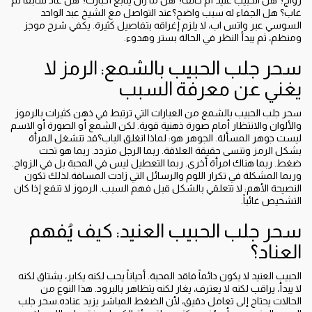
زواج؟ هل الحبيب عنيد أم خائف؟ هل ما زال يتابع أخبارك؟ هل عاد سابقاً ثم
غاب؟ هل الجفاء له سبب واضح؟عند التواصل مع الشيخ عبد الواحد
السوسي عبر واتس اب، لا يلزم إغراقه بتفاصيل كثيرة. يكفي شرح موجز
ومنظم، ثم يبدأ النظر في الحالة بستر وهدوء.
سحر جلب الحبيب بالشمع: الرمز لا
يغني عن معرفة السبب
سحر جلب الحبيب بالشمع من العبارات التي ترتبط في ذهن كثيرات بالرموز
والألوان والانتظار أمام صورة ذهنية قوية. لكن الشمع أو الصورة أو الاسم
ليست جوهر المسألة. الجوهر هو: لماذا انغلق الباب؟قد تنشغل المرأة
بشكل الرمز وتنسى حقيقة العلاقة. ربما الرجل متردد. ربما هو تحت
ضغط. ربما هناك امرأة أخرى. ربما التعطيل ليس في المحبة بل في الزواج.
وربما المشكلة في تكرار اللوم والرسائل التي زادت المسافة.لذلك تكون
النصيحة الأهم: لا تتعلقي بالشكل قبل فهم السبب. الرموز لا تنفع إذا كان
التشخيص غائباً.
سحر جلب الحبيب العنيد: كيف يُفهم
العناد؟
الحبيب العنيد لا يكون دائماً فاقد المحبة. أحياناً يحب لكنه يكابر، يشتاق لكنه
لا يبدأ، يراقب لكنه لا يعترف، يغار لكنه يتظاهر بالبرود. هذا النوع من
الحالات يحتاج إلى تعامل دقيق، لأن الضغط المباشر يزيد عناده.سحر جلب