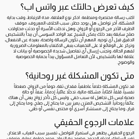
كيف تعرض حالتك عبر واتس اب؟
اكتب رسالة مختصرة ومنظمة. اذكر نوع العلاقة، مدة الارتباط، وقت بداية
المشكلة، آخر تواصل، هل يوجد حظر، سبب الخلاف المعروف، موقف
الطرف الآخر من الرجوع أو الزواج، وهل تدخلت الأسرة أو حدثت محاولات
صلح سابقة.بعد ذلك يمكن للشيخ عبد الواحد السوسي أن يبدأ بالتشخيص
الدقيق قبل أي توجيه. المهم أن تكون الرسالة واضحة، بعيدة عن الانفعال،
وتركز على الوقائع لا على التخمينات.ينبغي الاكتفاء بالمعلومات الضرورية
لفهم الحالة، وتجنب إرسال أي تفاصيل شديدة الخصوصية أو بيانات لا
علاقة لها بالتشخيص، لأن التعامل المسؤول يبدأ بحماية الخصوصية
والوضوح.
متى تكون المشكلة غير روحانية؟
قد تكون المشكلة خلافاً عاطفياً، فقدان ثقة، خوفاً من الزواج، ضغطاً
نفسياً، قلقاً، اكتئاباً، مشكلة مالية، تدخلاً عائلياً، إدماناً، عنفاً، أو حالة
صحية.ليس كل تجاهل له سبب خفي. وليس كل تأخر زواج يعني أن هناك
عائقاً روحانياً. التشخيص المتزن يميز بين ما يحتاج إلى صلح، وما يحتاج إلى
قرار، وما يحتاج إلى مستشار أسري أو مختص نفسي أو طبي.
علامات الرجوع الحقيقي
الرجوع الحقيقي يظهر في استمرار التواصل، تفسير سبب الغياب، الاعتذار،
تغير السلوك، احترام الحدود، وضوح نية الزواج، وجود خطوة عملية، وتوقف