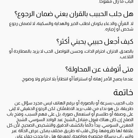
الباب ما زال مفتوحاً.
هل جلب الحبيب بالقران يعني ضمان الرجوع؟
لا. القرآن والدعاء يكونان لطلب الخير والهداية والسكينة، لا لضمان رجوع
شخص أو إجباره.
كيف أجعل حبيبي يحبني أكثر؟
بالصدق، الاتزان، احترام الذات، وحسن التواصل. الحب لا يزيد بالمطاردة أو
التلاعب.
متى أتوقف عن المحاولة؟
عندما يصبح الأمر إهانة أو استنزافاً أو انتظاراً بلا احترام ولا وضوح.
خاتمة
جلب الحبيب بسرعة أو بالصورة أو برقم الهاتف ليس مجرد سؤال عن
طريقة، بل هو نداء من قلب يريد الاطمئنان. لكن الرجوع الحقيقي لا يُبنى
على وصفة أو طلسم أو استعمال صورة، بل على فهم السبب، وفتح باب
الصلح إن كان هناك قبول متبادل.الشيخ عبد الواحد السوسي، الشيخ
المغربي السوسي، يبدأ دائماً بالكشف الدقيق والتشخيص الصحيح، لأن كل
علاقة لها ظروفها، وكل قلب له طريق مختلف.يمكن عرض الحالة عبر
واتس اب برسالة مختصرة وواضحة، لمعرفة هل ما يحدث جفاء عابر،