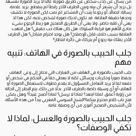
من يسأل عن جذب شخص عن طريق صورته غالباً لا يريد الصورة نفسها،
بل يريد أن يشعر أن بينه وبين الطرف الآخر رابطاً لم ينقطع. يريد علامة،
رسالة، اتصالاً، أو رجوعاً يثبت أن المشاعر لم تمت.لكن الصورة لا تكشف
وحدها حقيقة العلاقة. قد تكون لديك صورة لشخص تحبه، لكن هذا لا
يعني أن قلبه حاضر، ولا يعني أن الطريق الصحيح هو ربط الرجوع بشيء
مادي.الأهم هو قراءة السلوك: هل كان هناك حب حقيقي؟ هل انتهت
العلاقة بسبب خلاف قابل للإصلاح؟ هل يوجد احترام متبادل؟ هل الطرف
الآخر يملك نية رجوع أم يتركك في دائرة انتظار؟
جلب الحبيب بالصورة في الهاتف: تنبيه
مهم
جلب الحبيب بالصورة في الهاتف من العبارات التي تحتاج إلى وعي. الهاتف
يحفظ صوراً وذكريات ورسائل، لكنه لا يعطي حقاً في التحكم في شخص أو
دفعه لما لا يريد.التعامل المسؤول لا يقدم خطوات لاستعمال الصورة أو
الهاتف أو أي وسيلة خاصة بالطرف الآخر. بدلاً من ذلك، يتم النظر إلى الحالة
من زاوية أعمق: لماذا ابتعد؟ لماذا لا يرسل؟ لماذا أصبح عنيداً؟ وهل يمكن
فتح باب كلام محترم بينكما؟الشيخ السوسي المغربي يبدأ من هذه الأسئلة،
لأن التشخيص الصحيح أقوى من أي وصفة عامة.
جلب الحبيب بالصورة والعسل: لماذا لا
تكفي الوصفات؟