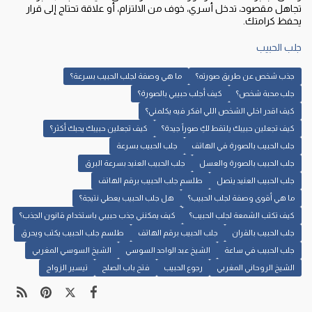
تجاهل مقصود، تدخل أسري، خوف من الالتزام، أو علاقة تحتاج إلى قرار
يحفظ كرامتك.
جلب الحبيب
جذب شخص عن طريق صورته؟
ما هي وصفة لجلب الحبيب بسرعة؟
جلب محبة شخص؟
كيف أجلب حبيبي بالصورة؟
كيف اقدر اخلي الشخص اللي افكر فيه يكلمني؟
كيف تجعلين حبيبك يلتقط لكِ صوراً جيدة؟
كيف تجعلين حبيبك يحبك أكثر؟
جلب الحبيب بالصورة في الهاتف
جلب الحبيب بسرعة
جلب الحبيب بالصورة والعسل
جلب الحبيب العنيد بسرعة البرق
جلب الحبيب العنيد يتصل
طلسم جلب الحبيب برقم الهاتف
ما هي أقوى وصفة لجلب الحبيب؟
هل جلب الحبيب يعطي نتيجة؟
كيف تكتب الشمعة لجلب الحبيب؟
كيف يمكنني جذب حبيبي باستخدام قانون الجذب؟
جلب الحبيب بالقران
جلب الحبيب برقم الهاتف
طلسم جلب الحبيب يكتب ويحرق
جلب الحبيب في ساعة
الشيخ عبد الواحد السوسي
الشيخ السوسي المغربي
الشيخ الروحاني المغربي
رجوع الحبيب
فتح باب الصلح
تيسير الزواج