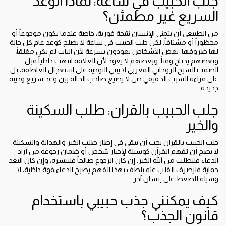
جلب الحبيب في ساعة: لماذا الوعد
السريع غير مطمئن؟
من الطبيعي أن يتمنى الإنسان نتيجة فورية، خاصة عندما يكون موجوعاً أو
محظوراً أو مشتاقاً. لكن جلب الحبيب في ساعة لا يصلح كوعد عام.كل حالة
لها ظروفها. بعض الأشخاص يعودون بسرعة لأن الباب لم يكن مغلقاً،
وبعضهم يحتاج وقتاً، وبعضهم لا يعود لأن العلاقة انتهت داخلياً قبل
الصمت.الشيخ الروحاني المغربي لا يبني التوجيه على استعجال العاطفة، بل
على قراءة السبب الحقيقي حتى لا يضيع صاحب الحالة بين وعد سريع وخيبة
جديدة.
جلب الحبيب بالقران: طلب السكينة
والخير
جلب الحبيب بالقران يجب أن يبقى في إطار طلب الخير والهداية والسكينة.
لا يصح أن يُفهم القرآن كوسيلة لإجبار شخص أو ضمان رجوعه.من أراد
الدعاء فليطلب من الله الخير: إن كان الرجوع صالحاً فلييسره، وإن كان البعد
حماية فليصرف القلب عنه بلطف.بهذا الفهم يصبح الدعاء قوة داخلية، لا
وسيلة للضغط على إنسان آخر.
كيف يمكنني جذب حبيبي باستخدام
قانون الجذب؟