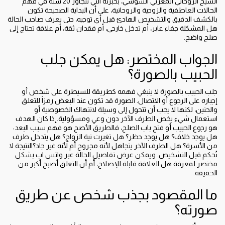
الشيخ الروحاني المغربي السوسي، بخبرته التي تتجاوز 20 سنة في فهم
الحالات العاطفية والزوجية والروحانية، على أن البداية الصحيحة تكون
بالكشف الدقيق والتشخيص الهادئ قبل أي توجيه، حتى يعرف صاحب الحالة
هل المشكلة جفاء عابر، أم تدخل خارجي، أم فقدان ثقة، أم علاقة تحتاج إلى
صلح واضح.
الجواب المختصر: هل يمكن جلب
الحبيب بالصورة؟
جلب الحبيب بالصورة لا ينبغي فهمه كطريقة للسيطرة على شخص أو
إجباره على الرجوع أو الاتصال. الصورة قد تكون عند البعض رمزاً للتعلق
والحنين، لكنها لا يجب أن تتحول إلى وسيلة لانتهاك الخصوصية أو
استعمال شيء يخص الطرف الآخر دون وعي ومسؤولية.إذا كان الهدف
هو رجوع الحبيب أو فتح باب الصلح، فالطريق الأصح هو فهم سبب البعد:
هل يوجد خلاف؟ هل يوجد حظر؟ هل تغيرت نية الزواج؟ هل يتدخل طرف
من الأسرة؟ هل الطرف الآخر يتجاهل لأنه مجروح أم لأنه غير جاد؟النتيجة لا
تُحكم قبل التشخيص. ويمكن عرض تفاصيل الحالة عبر واتس اب بشكل
مختصر لمعرفة هل العلاقة قابلة للإصلاح، أم أن التعلق أصبح أكبر من
الحقيقة.
ما المقصود بجذب شخص عن طريق
صورته؟