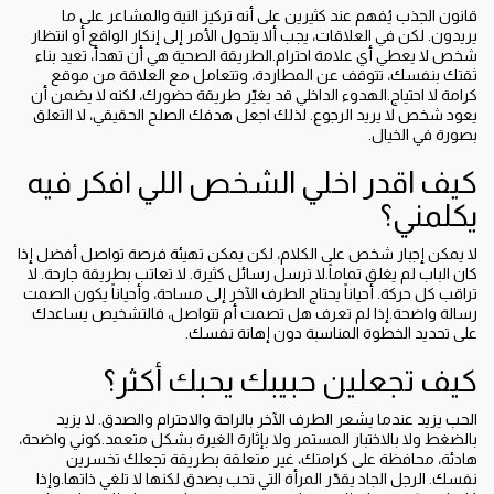
قانون الجذب يُفهم عند كثيرين على أنه تركيز النية والمشاعر على ما
يريدون. لكن في العلاقات، يجب ألا يتحول الأمر إلى إنكار الواقع أو انتظار
شخص لا يعطي أي علامة احترام.الطريقة الصحية هي أن تهدأ، تعيد بناء
ثقتك بنفسك، تتوقف عن المطاردة، وتتعامل مع العلاقة من موقع
كرامة لا احتياج.الهدوء الداخلي قد يغيّر طريقة حضورك، لكنه لا يضمن أن
يعود شخص لا يريد الرجوع. لذلك اجعل هدفك الصلح الحقيقي، لا التعلق
بصورة في الخيال.
كيف اقدر اخلي الشخص اللي افكر فيه
يكلمني؟
لا يمكن إجبار شخص على الكلام، لكن يمكن تهيئة فرصة تواصل أفضل إذا
كان الباب لم يغلق تماماً.لا ترسل رسائل كثيرة. لا تعاتب بطريقة جارحة. لا
تراقب كل حركة. أحياناً يحتاج الطرف الآخر إلى مساحة، وأحياناً يكون الصمت
رسالة واضحة.إذا لم تعرف هل تصمت أم تتواصل، فالتشخيص يساعدك
على تحديد الخطوة المناسبة دون إهانة نفسك.
كيف تجعلين حبيبك يحبك أكثر؟
الحب يزيد عندما يشعر الطرف الآخر بالراحة والاحترام والصدق. لا يزيد
بالضغط ولا بالاختبار المستمر ولا بإثارة الغيرة بشكل متعمد.كوني واضحة،
هادئة، محافظة على كرامتك، غير متعلقة بطريقة تجعلك تخسرين
نفسك. الرجل الجاد يقدّر المرأة التي تحب بصدق لكنها لا تلغي ذاتها.وإذا