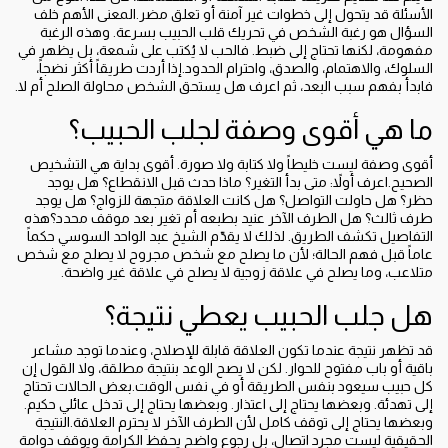
الأسئلة قد يتحول إلى خطوات غير آمنة أو تعلق مضر.المعنى الأهم خلف
السؤال هو رغبة الشخص في تحريك قلب الحبيب بسرعة. وهذه الرغبة
مفهومة، لكنها تحتاج إلى ضبط. فالحب لا يُكتب على شمعة، بل يظهر في
السلوك، والاهتمام، والصدق، واحترام الحدود.إذا أردت طريقاً أكثر نضجاً،
فابدأ بفهم سبب البعد، ثم اعرف هل يستحق الشخص محاولة الصلح أم لا.
ما هي أقوى وصفة لجلب الحبيب؟
أقوى وصفة ليست خليطاً ولا كتابة ولا صورة. أقوى بداية هي التشخيص
الصحيح.اعرف أولاً: متى بدأ التغير؟ ماذا حدث قبل الانقطاع؟ هل يوجد
حظر؟ هل حاولت التواصل؟ هل كانت العلاقة متجهة للزواج؟ هل يوجد
طرف ثالث؟ هل الطرف الآخر عنيد بطبعه أم تغير بعد موقف محدد؟هذه
التفاصيل تكشف الطريق. لذلك لا يقدّم الشيخ عبد الواحد السوسي حكماً
عاماً قبل فهم الحالة؛ لأن ما يصلح مع شخص مجروح لا يصلح مع شخص
متلاعب، وما يصلح في علاقة زوجية لا يصلح في علاقة غير واضحة.
هل جلب الحبيب يعطي نتيجة؟
قد تظهر نتيجة عندما تكون العلاقة قابلة للإصلاح، وعندما توجد مشاعر
باقية أو باب مفتوح للحوار. لكن لا يصح الوعد بنتيجة مطلقة، ولا القول إن
كل حبيب سيعود بنفس الطريقة أو في نفس الوقت.بعض الحالات تحتاج
إلى تهدئة. وبعضها يحتاج إلى اعتذار. وبعضها يحتاج إلى تدخل عائلي حكيم.
وبعضها يحتاج إلى توقف كامل لأن الطرف الآخر لا يحترم العلاقة.النتيجة
الحقيقية ليست مجرد اتصال، بل رجوع واضح يحفظ الكرامة ويوقف دوامة