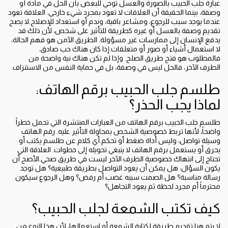
عبارة جلب الحبيب بالصورة والعسل توحي للبعض بأن الحل في مادة أو
وصفة، بينما الحقيقة أن العلاقات لا تعود بمجرد شيء خارجي. العلاقة تعود
عندما يوجد سبب للرجوع، ومشاعر باقية، وندم أو استعداد للإصلاح.لا يصح
تقديم وصفة بالعسل أو غيره كطريقة للتأثير على شخص، لأن ذلك قد
يدفع الإنسان إلى ممارسات غير مسؤولة. الطريق الآمن هو فهم الحالة،
لا استعمال أشياء أو صور أو متعلقات.إذا كان هناك حب صادق،
فالمطلوب هو فتح طريق الصلح. وإذا لم تكن هناك نية واضحة من
الطرف الآخر، فالحل ليس في وصفة، بل في حماية النفس من الاستنزاف.
طلسم جلب الحبيب برقم الهاتف:
لماذا يجب الحذر؟
طلسم جلب الحبيب برقم الهاتف من العبارات المنتشرة التي تحمل خطراً
واضحاً، لأنها تربط خصوصية الشخص بمحاولة التأثير عليه. رقم الهاتف
وسيلة تواصل، وليس أداة ضغط أو تحكم.أي كلام عن طلسم يكتب أو
يحرق أو يستعمل برقم الهاتف لا ينبغي تحويله إلى خطوات. العلاقة التي
تحتاج إلى انتهاك خصوصية الطرف الآخر ليست في طريق صحي.الأصح أن
يكون السؤال: هل يمكن أن يعود التواصل بطريقة طبيعية؟ هل توجد
رسالة مناسبة؟ هل الصمت سببه غضب أم رفض؟ وهل الرجوع سيكون
محترماً أم مجرد لحظة ثم يعود التجاهل؟
كيف تكتب الشمعة لجلب الحبيب؟
لا يتم هنا تقديم طريقة لكتابة الشمعة أو استعمالها، لأن هذا النوع من