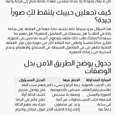
كان لا يقدّر وجودك إلا عندما تبتعدين، فهذه علامة تحتاج إلى قراءة واعية.
كيف تجعلين حبيبك يلتقط لكِ صوراً
جيدة؟
هذا السؤال يبدو بسيطاً، لكنه يكشف جانباً مهماً في العلاقة: هل بينكما
راحة في الطلب؟ هل يسمعك في التفاصيل الصغيرة؟ هل يهتم بما
يسعدك؟يمكنك طلب ذلك بلطف ووضوح: أخبريه بما تحبين في الصورة،
اختاري مكاناً مناسباً، واطلبي منه التقاط أكثر من صورة دون توتر. العلاقة
الصحية تظهر حتى في التفاصيل البسيطة: في الاستماع، والاهتمام، وعدم
السخرية من رغباتك الصغيرة.
جدول يوضح الطريق الآمن بدل
الوصفات
العبارة المتداولة
الخطر فيها
البديل المسؤول
جلب الحبيب بالصورة
ربط الرجوع بشيء خاص
فهم سبب البعد
طلسم برقم الهاتف
مساس بالخصوصية
فتح تواصل محترم
الصورة والعسل
وصفة بلا تشخيص
كشف الحالة أولاً
الشمعة لجلب الحبيب
خطوات غير آمنة
صلح قائم على الرضا
في ساعة
وعد غير مضمون
نتيجة بعد فهم الحالة
رغماً عنه
إلغاء إرادة الطرف الآخر
قبول متبادل واحترام