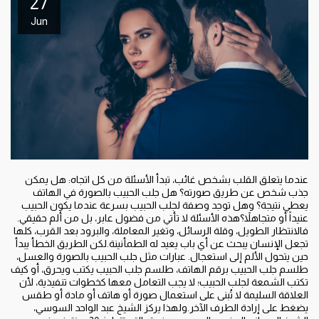
27
Jun
عندما يتعلق القلب بشخص غائب، تبدأ الأسئلة من كل اتجاه: هل يمكن
جذب شخص عن طريق صورته؟ هل جلب الحبيب بالصورة في الهاتف
يعطي نتيجة؟ وهل توجد وصفة لجلب الحبيب بسرعة عندما يكون الحبيب
عنيداً أو متجاهلاً؟هذه الأسئلة لا تأتي من فضول عابر، بل من ألم حقيقي.
فالانتظار الطويل، وقلة الرسائل، وتغير المعاملة، والبرود بعد القرب، كلها
تجعل الإنسان يبحث عن أي باب يعيد له الطمأنينة.لكن الطريق الخطأ يبدأ
حين يتحول الألم إلى استعجال. عبارات مثل جلب الحبيب بالصورة والعسل،
طلسم جلب الحبيب برقم الهاتف، طلسم جلب الحبيب يكتب ويحرق، أو كيف
تكتب الشمعة لجلب الحبيب؛ لا يجب التعامل معها كخطوات تنفيذية، لأن
العلاقة السليمة لا تُبنى على استعمال صورة أو هاتف أو مادة أو طقس
يضغط على إرادة الطرف الآخر.ولهذا يركز الشيخ عبد الواحد السوسي،