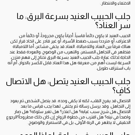
الاختفاء والانتظار.
جلب الحبيب العنيد بسرعة البرق: ما
سر العناد؟
الحبيب العنيد لا يكون دائماً قاسياً. أحياناً يكون مجروحاً، أو خائفاً من
الاعتراف، أو متردداً بسبب ضغط الأسرة، أو غير قادر على اتخاذ قرار.لكن
هناك فرقاً بين العناد واللامبالاة. العناد قد يخفي مشاعر، أما اللامبالاة
فتظهر في التجاهل المستمر، والتهرب من الوضوح، والعودة فقط عند
الحاجة.لذلك عبارة جلب الحبيب العنيد بسرعة البرق تحتاج إلى فهم متزن.
السرعة ليست أهم من معرفة هل هذا العناد قابل للكسر بالحوار، أم أنه
باب استنزاف طويل.
جلب الحبيب العنيد يتصل: هل الاتصال
كافٍ؟
الاتصال قد يفرح القلب، لكنه لا يكفي وحده. قد يتصل الشخص ثم يعود
إلى التجاهل. وقد يرسل رسالة ثم يختفي. لهذا يجب قياس ما بعد
الاتصال.هل شرح سبب غيابه؟ هل اعتذر؟ هل تغير سلوكه؟ هل صار
واضحاً في نيته؟ هل اقترب من خطوة الزواج إن كان ذلك مطروحاً؟الرجوع
الحقيقي لا يظهر في الرنة الأولى، بل في الاستمرار والوضوح.