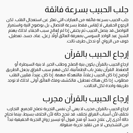
جلب الحبيب بسرعة فائقة
جلب الحبيب بسرعه فائقه من العبارات التي تعبّر عن استعجال القلب. لكن
الرجوع الحقيقي لا يُقاس فقط بسرعة الاتصال، بل بوضوح النية واستمرار
التواصل.قد يتصل الحبيب ثم يختفي إذا لم يُعالج سبب الجفاء. لذلك يهتم
الشيخ عبد الواحد السوسي بمعرفة العائق أولاً: زعل، عناد، حسد، تعطيل،
خوف من الزواج، أو تدخل طرف ثالث.
إرجاع الحبيب بالقرآن
ارجاع الحبيب بالقرآن يكون بنية الصلح وطلب الخير، لا بنية السيطرة أو
الضغط. القرآن يفتح باب الطمأنينة، لكن فهم سبب الفراق يجعل الطريق
أوضح.إذا كان الحبيب زعلاناً، فالتهدئة مهمة. إذا كان عنيداً، فتليين القلب
مطلوب. إذا كان هناك تعطيل، فالكشف وفك العائق أولى. لذلك لا توجد
طريقة واحدة لكل الحالات.
إرجاع الحبيب بالقرآن مجرب
ارجاع الحبيب بالقران مجرب لا يعني أن نفس التجربة تصلح للجميع. التجارب
تختلف لأن أسباب الفراق تختلف. قد تنجح حالة لأن الخلاف بسيط، بينما تحتاج
حالة أخرى إلى علاج حسد أو فتح قبول أو تيسير زواج.التجربة الحقيقية تبدأ
من التشخيص، لا من تقليد تجربة منقولة.