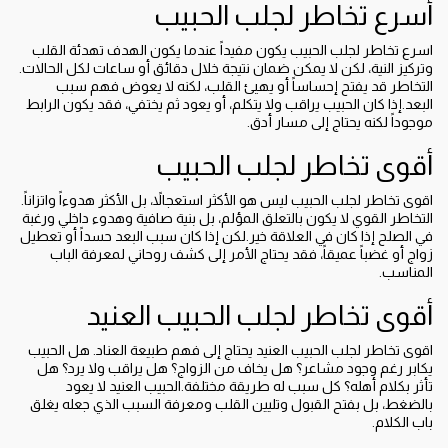
أسرع تخاطر لجلب الحبيب
اسرع تخاطر لجلب الحبيب يكون مفيداً عندما يكون الهدف تهدئة القلب
وتركيز النية، لكن لا يمكن ضمان نتيجة خلال دقائق أو ساعات لكل الحالات.
التخاطر قد يفتح إحساساً أو يهيئ القلب، لكنه لا يعوض فهم سبب
البعد.إذا كان الحبيب يراقب ولا يتكلم، أو يعود ثم يختفي، فقد يكون الرابط
موجوداً لكنه يحتاج إلى مسار أدق.
أقوى تخاطر لجلب الحبيب
اقوى تخاطر لجلب الحبيب ليس هو الأكثر استعجالاً، بل الأكثر هدوءاً واتزاناً.
التخاطر القوي لا يكون بالتعلق المؤلم، بل بنية صافية وهدوء داخلي ورغبة
في الصلح إذا كان في العلاقة خير.لكن إذا كان سبب البعد حسداً أو تعطيل
زواج أو غضباً عميقاً، فقد يحتاج الأمر إلى كشف روحاني لمعرفة الباب
المناسب.
أقوى تخاطر لجلب الحبيب العنيد
اقوى تخاطر لجلب الحبيب العنيد يحتاج إلى فهم طبيعة العناد. هل الحبيب
يكابر رغم وجود مشاعر؟ هل يخاف من الزواج؟ هل يراقب ولا يرد؟ هل
تأثر بكلام أهله؟ كل سبب له طريقة مختلفة.الحبيب العنيد لا يعود
بالضغط، بل بفتح القبول وتليين القلب ومعرفة السبب الذي جعله يغلق
باب الكلام.