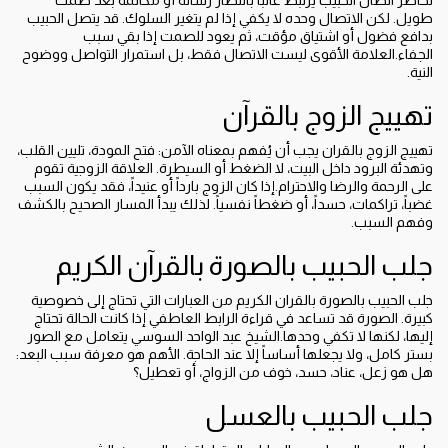
تخاطر اتصال الحبيب يرتبط غالباً بانتظار رسالة أو مكالمة بعد صمت
طويل. لكن الاتصال وحده لا يكفي إذا لم يتغير السلوك. قد يتصل الحبيب
بدافع فضول أو اشتياق مؤقت، ثم يعود للصمت إذا بقي سبب
الجفاء.العلامة الأقوى ليست الاتصال فقط، بل استمرار التواصل ووضوح
النية.
تهييج الزوج بالقرآن
تهييج الزوج بالقران يجب أن يُفهم بمعناه الآمن: فتح المودة، تليين القلب،
وتهدئة البرود داخل البيت، لا الضغط أو السيطرة. العلاقة الزوجية تقوم
على الرحمة والرضا والاحترام.إذا كان الزوج بارداً أو عنيداً، فقد يكون السبب
غضباً، تراكمات، حسداً، أو ضغطاً نفسياً. لذلك يبدأ المسار الصحيح بالكشف
وفهم السبب.
جلب الحبيب بالصورة بالقرآن الكريم
جلب الحبيب بالصورة بالقران الكريم من العبارات التي تحتاج إلى خصوصية
كبيرة. الصورة قد تساعد في قراءة الرابط العاطفي إذا كانت الحالة تحتاج
إليها، لكنها لا تكفي وحدها.الشيخ عبد الواحد السوسي يتعامل مع الصور
بستر كامل، ولا يجعلها أساساً إلا عند الحاجة. الأهم هو معرفة سبب البعد:
هل هو زعل، عناد، حسد، خوف من الزواج، أو تعطيل؟
جلب الحبيب بالعسل