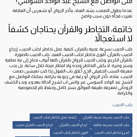
متى أتواصل مع الشيخ عبد الواحد السوسي؟
عندما يطول الصمت، يشتد العناد، يتأخر الزواج، أو تشعرين أن العلاقة
تغيرت فجأة دون سبب واضح.
خاتمة: التخاطر والقرآن يحتاجان كشفاً
لا استعجالاً
جلب الحبيب بسرعة عجيبة بالقران، كيفية عمل تخاطر لجلب الحبيب، إرجاع
الحبيب بالقرآن، أقوى تخاطر لجلب الحبيب العنيد، جلب الحبيب بالصورة
بالقرآن الكريم، وجلب الحبيب للزواج بالقرآن كلها أبواب تحتاج إلى نية صافية
وستر وخبرة. لا يكفي التخاطر وحده ولا انتظار نتيجة خلال ساعة، بل يجب
معرفة السبب الحقيقي الذي أغلق باب القبول.إذا كنتِ تعيشين صمت
الحبيب، عناده، تأخر الزواج، أو رغبة في رجوعه بكرامة، يمكنك التواصل مع
الشيخ عبد الواحد السوسي عبر واتس اب لشرح الحالة بهدوء، وبدء الكشف
الروحاني لمعرفة طبيعة العوائق بستر كامل وحفظ تام للخصوصية
والكرامة.
جلب الحبيب
جلب الحبيب بسرعة عجيبة بالقران
كيفيه عمل تخاطر لجلب الحبيب
جلب الحبيب بسرعه فائقه
ارجاع الحبيب بالقرآن
ارجاع الحبيب بالقران مجرب
اسرع تخاطر لجلب الحبيب
اقوى تخاطر لجلب الحبيب