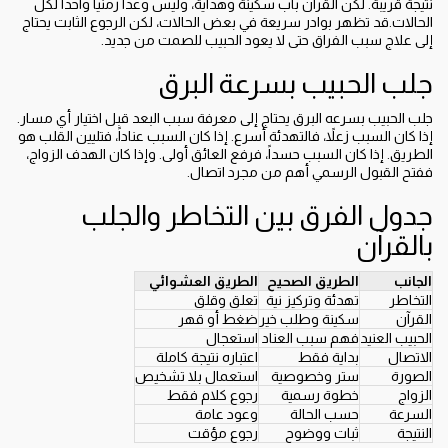
نتيجة قريبة. لكن القرآن باب سكينة وهداية، وليس وعداً زمنياً واحداً لكل
الحالات.قد تظهر بوادر سريعة في بعض الحالات، لكن الرجوع الثابت يحتاج
إلى علاج سبب الفراق حتى لا يعود الحبيب للصمت من جديد.
جلب الحبيب بسرعة البرق
جلب الحبيب بسرعه البرق يحتاج إلى معرفة سبب البعد قبل اختيار أي مسار.
إذا كان السبب زعلاً، فالتهدئة أسرع. إذا كان السبب عناداً، فتليين القلب هو
الطريق. إذا كان السبب حسداً، فرفع العائق أولى. وإذا كان الهدف الزواج،
ففتح القبول الرسمي أهم من مجرد اتصال.
جدول الفرق بين التخاطر والجلب
بالقرآن
الجانب
الطريق الصحيح
الطريق العشوائي
التخاطر
تهدئة وتركيز نية
تعلق وقلق
القرآن
سكينة وطلب خير
ضغط أو قهر
الحبيب العنيد
فهم سبب العناد
استعجال
الاتصال
بداية فقط
اعتباره نتيجة كاملة
الصورة
ستر وخصوصية
استعمال بلا تشخيص
الزواج
خطوة رسمية
رجوع كلام فقط
السرعة
حسب الحالة
وعود عامة
النتيجة
ثبات ووضوح
رجوع مؤقت