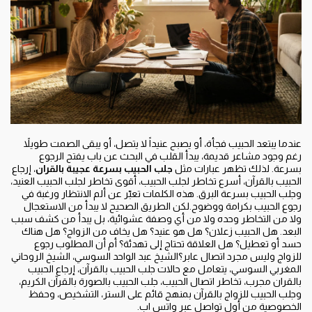
عندما يبتعد الحبيب فجأة، أو يصبح عنيداً لا يتصل، أو يبقى الصمت طويلاً
رغم وجود مشاعر قديمة، يبدأ القلب في البحث عن باب يفتح الرجوع
بسرعة. لذلك تظهر عبارات مثل
جلب الحبيب بسرعة عجيبة بالقران
، إرجاع
الحبيب بالقرآن، أسرع تخاطر لجلب الحبيب، أقوى تخاطر لجلب الحبيب العنيد،
وجلب الحبيب بسرعة البرق. هذه الكلمات تعبّر عن ألم الانتظار ورغبة في
رجوع الحبيب بكرامة ووضوح.لكن الطريق الصحيح لا يبدأ من الاستعجال
ولا من التخاطر وحده ولا من أي وصفة عشوائية، بل يبدأ من كشف سبب
البعد. هل الحبيب زعلان؟ هل هو عنيد؟ هل يخاف من الزواج؟ هل هناك
حسد أو تعطيل؟ هل العلاقة تحتاج إلى تهدئة؟ أم أن المطلوب رجوع
للزواج وليس مجرد اتصال عابر؟الشيخ عبد الواحد السوسي، الشيخ الروحاني
المغربي السوسي، يتعامل مع حالات جلب الحبيب بالقرآن، إرجاع الحبيب
بالقران مجرب، تخاطر اتصال الحبيب، جلب الحبيب بالصورة بالقرآن الكريم،
وجلب الحبيب للزواج بالقرآن بمنهج قائم على الستر، التشخيص، وحفظ
الخصوصية من أول تواصل عبر واتس اب.