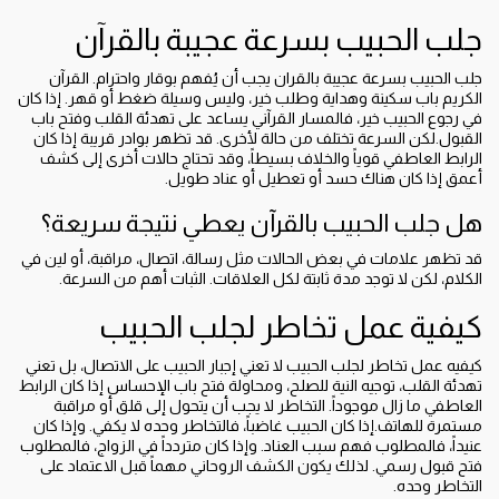
جلب الحبيب بسرعة عجيبة بالقرآن
جلب الحبيب بسرعة عجيبة بالقران يجب أن يُفهم بوقار واحترام. القرآن
الكريم باب سكينة وهداية وطلب خير، وليس وسيلة ضغط أو قهر. إذا كان
في رجوع الحبيب خير، فالمسار القرآني يساعد على تهدئة القلب وفتح باب
القبول.لكن السرعة تختلف من حالة لأخرى. قد تظهر بوادر قريبة إذا كان
الرابط العاطفي قوياً والخلاف بسيطاً، وقد تحتاج حالات أخرى إلى كشف
أعمق إذا كان هناك حسد أو تعطيل أو عناد طويل.
هل جلب الحبيب بالقرآن يعطي نتيجة سريعة؟
قد تظهر علامات في بعض الحالات مثل رسالة، اتصال، مراقبة، أو لين في
الكلام، لكن لا توجد مدة ثابتة لكل العلاقات. الثبات أهم من السرعة.
كيفية عمل تخاطر لجلب الحبيب
كيفيه عمل تخاطر لجلب الحبيب لا تعني إجبار الحبيب على الاتصال، بل تعني
تهدئة القلب، توجيه النية للصلح، ومحاولة فتح باب الإحساس إذا كان الرابط
العاطفي ما زال موجوداً. التخاطر لا يجب أن يتحول إلى قلق أو مراقبة
مستمرة للهاتف.إذا كان الحبيب غاضباً، فالتخاطر وحده لا يكفي. وإذا كان
عنيداً، فالمطلوب فهم سبب العناد. وإذا كان متردداً في الزواج، فالمطلوب
فتح قبول رسمي. لذلك يكون الكشف الروحاني مهماً قبل الاعتماد على
التخاطر وحده.