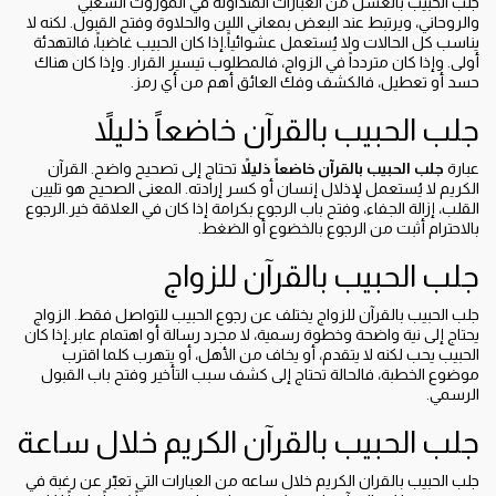
جلب الحبيب بالعسل من العبارات المتداولة في الموروث الشعبي
والروحاني، ويرتبط عند البعض بمعاني اللين والحلاوة وفتح القبول. لكنه لا
يناسب كل الحالات ولا يُستعمل عشوائياً.إذا كان الحبيب غاضباً، فالتهدئة
أولى. وإذا كان متردداً في الزواج، فالمطلوب تيسير القرار. وإذا كان هناك
حسد أو تعطيل، فالكشف وفك العائق أهم من أي رمز.
جلب الحبيب بالقرآن خاضعاً ذليلاً
عبارة
جلب الحبيب بالقرآن خاضعاً ذليلاً
تحتاج إلى تصحيح واضح. القرآن
الكريم لا يُستعمل لإذلال إنسان أو كسر إرادته. المعنى الصحيح هو تليين
القلب، إزالة الجفاء، وفتح باب الرجوع بكرامة إذا كان في العلاقة خير.الرجوع
بالاحترام أثبت من الرجوع بالخضوع أو الضغط.
جلب الحبيب بالقرآن للزواج
جلب الحبيب بالقرآن للزواج يختلف عن رجوع الحبيب للتواصل فقط. الزواج
يحتاج إلى نية واضحة وخطوة رسمية، لا مجرد رسالة أو اهتمام عابر.إذا كان
الحبيب يحب لكنه لا يتقدم، أو يخاف من الأهل، أو يتهرب كلما اقترب
موضوع الخطبة، فالحالة تحتاج إلى كشف سبب التأخير وفتح باب القبول
الرسمي.
جلب الحبيب بالقرآن الكريم خلال ساعة
جلب الحبيب بالقران الكريم خلال ساعه من العبارات التي تعبّر عن رغبة في