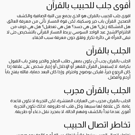
أقوى جلب للحبيب بالقرآن
اقوى جلب للحبيب بالقران هو الذي يجمع بين النية الصافية والكشف
الصحيح. القرآن باب خير وسكينة، لكن قوة المسار تأتي من معرفة العائق:
هل المشكلة زعل؟ هل هي حسد؟ هل هي تعطيل؟ هل هي خوف من
الالتزام؟الشيخ عبد الواحد السوسي يربط المسار القرآني بالتشخيص حتى لا
تبقى المرأة في دائرة تكرار وقلق دون معرفة سبب الجفاء.
الجلب بالقرآن
الجلب بالقران يجب أن يكون بمعنى طلب الصلح والخير وفتح باب القبول
بكرامة. لا يُستعمل القرآن للقهر أو الإذلال أو إجبار شخص على علاقة.إذا
كان الرجوع خيراً، فليكن بوضوح واحترام. وإذا كان البعد حماية، فالله يفتح باباً
أرحم وأفضل.
الجلب بالقرآن مجرب
الجلب بالقران مجرب من العبارات المنتشرة، لكن التجربة لا تكون قاعدة
عامة. كل علاقة لها سببها، وكل قلب له ظروفه. لذلك تكون التجربة
أقوى عندما تبدأ بالكشف وفهم الحالة، لا بمجرد نقل دعاء أو طريقة.
تخاطر اتصال الحبيب