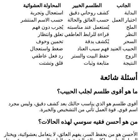
الجانب
الطلسم الخبير
المحاولة العشوائية
البداية
كشف روحاني دقيق
استعجال وتجربة
اختيار العمل
حسب العائق والحالة
حسب الاسم المنتشر
الملح
يُستعمل عند مناسبته
يُجرب دون فهم
النظر
قراءة للرابط العاطفي
تعلق وانتظار
السحر
يُكشف بدقة
تخمين وخوف
الحبيب العنيد
فهم سبب العناد
ضغط واستعجال
الزوج
حفظ البيت والستر
رد فعل عاطفي
النتيجة
متابعة وثبات
قلق وتشتت
أسئلة شائعة
ما هو أقوى طلسم لجلب الحبيب؟
أقوى طلسم هو الذي يناسب حالتك بعد كشف دقيق، وليس مجرد
اسم قوي. قوة العمل تأتي من التشخيص والخبرة.
من هو أحسن فقيه سوسي لهذه الحالات؟
الأحسن هو من يحفظ السر، يفهم العائق، لا يتعامل بعشوائية، ويختار