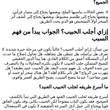
الجميع؟
لا. بعض الحالات يناسبها الملح، وبعضها يحتاج إلى مسار قرآني،
وبعضها يحتاج إلى طلسم مضبوط، وبعضها يحتاج إلى كشف أثر
السحر أولاً. التشخيص هو الذي يحدد الطريق.
إزاي أجلب الحبيب؟ الجواب يبدأ من فهم
السبب
من تسأل: إزاي أجلب الحبيب؟ غالباً تكون في مرحلة حيرة شديدة. لا
تعرف هل تراسله، هل تنتظر، هل تتجاهله، هل تحاول إصلاح ما حدث،
أم أن المشكلة أعمق من الكلام العادي. هنا يبدأ الدور الحقيقي
للشيخ المتمكن.جلب الحبيب لا يكون بكثرة المحاولات ولا بالتصرف
من شدة الخوف، بل بفهم سبب البعد. هل الحبيب عنيد بطبعه؟ هل
يتهرب من الزواج؟ هل تأثر بكلام أهله؟ هل هناك سحر أو حسد أو
نفور مفاجئ؟ عندما يتضح السبب، يصبح الطريق أقصر وأقوى.
ما أسرع طريقه لجلب الحبيب العنيد؟
أسرع طريقه لجلب الحبيب العنيد هي الطريق التي تبدأ بالكشف
الصحيح. فقد يكون الباب مفتوحاً لكن الحبيب يكابر، وقد يكون العائق
قوياً ويحتاج إلى عمل أدق. السرعة الحقيقية لا تكون في الاستعجال،