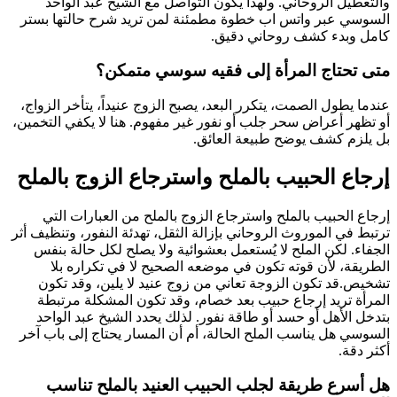
والتعطيل الروحاني. ولهذا يكون التواصل مع الشيخ عبد الواحد
السوسي عبر واتس اب خطوة مطمئنة لمن تريد شرح حالتها بستر
كامل وبدء كشف روحاني دقيق.
متى تحتاج المرأة إلى فقيه سوسي متمكن؟
عندما يطول الصمت، يتكرر البعد، يصبح الزوج عنيداً، يتأخر الزواج،
أو تظهر أعراض سحر جلب أو نفور غير مفهوم. هنا لا يكفي التخمين،
بل يلزم كشف يوضح طبيعة العائق.
إرجاع الحبيب بالملح واسترجاع الزوج بالملح
إرجاع الحبيب بالملح واسترجاع الزوج بالملح من العبارات التي
ترتبط في الموروث الروحاني بإزالة الثقل، تهدئة النفور، وتنظيف أثر
الجفاء. لكن الملح لا يُستعمل بعشوائية ولا يصلح لكل حالة بنفس
الطريقة، لأن قوته تكون في موضعه الصحيح لا في تكراره بلا
تشخيص.قد تكون الزوجة تعاني من زوج عنيد لا يلين، وقد تكون
المرأة تريد إرجاع حبيب بعد خصام، وقد تكون المشكلة مرتبطة
بتدخل الأهل أو حسد أو طاقة نفور. لذلك يحدد الشيخ عبد الواحد
السوسي هل يناسب الملح الحالة، أم أن المسار يحتاج إلى باب آخر
أكثر دقة.
هل أسرع طريقة لجلب الحبيب العنيد بالملح تناسب