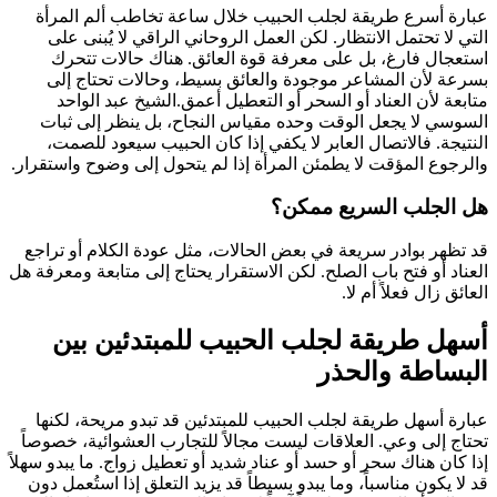
عبارة أسرع طريقة لجلب الحبيب خلال ساعة تخاطب ألم المرأة
التي لا تحتمل الانتظار. لكن العمل الروحاني الراقي لا يُبنى على
استعجال فارغ، بل على معرفة قوة العائق. هناك حالات تتحرك
بسرعة لأن المشاعر موجودة والعائق بسيط، وحالات تحتاج إلى
متابعة لأن العناد أو السحر أو التعطيل أعمق.الشيخ عبد الواحد
السوسي لا يجعل الوقت وحده مقياس النجاح، بل ينظر إلى ثبات
النتيجة. فالاتصال العابر لا يكفي إذا كان الحبيب سيعود للصمت،
والرجوع المؤقت لا يطمئن المرأة إذا لم يتحول إلى وضوح واستقرار.
هل الجلب السريع ممكن؟
قد تظهر بوادر سريعة في بعض الحالات، مثل عودة الكلام أو تراجع
العناد أو فتح باب الصلح. لكن الاستقرار يحتاج إلى متابعة ومعرفة هل
العائق زال فعلاً أم لا.
أسهل طريقة لجلب الحبيب للمبتدئين بين
البساطة والحذر
عبارة أسهل طريقة لجلب الحبيب للمبتدئين قد تبدو مريحة، لكنها
تحتاج إلى وعي. العلاقات ليست مجالاً للتجارب العشوائية، خصوصاً
إذا كان هناك سحر أو حسد أو عناد شديد أو تعطيل زواج. ما يبدو سهلاً
قد لا يكون مناسباً، وما يبدو بسيطاً قد يزيد التعلق إذا استُعمل دون