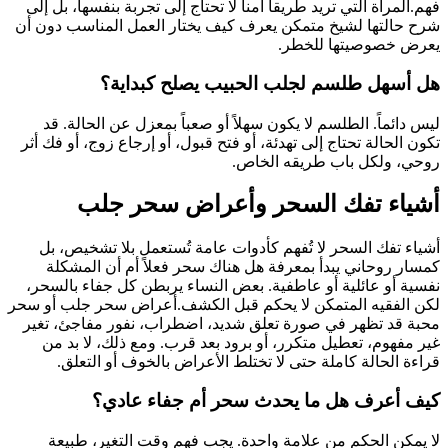
فهم.المرأة التي تريد طريقاً آمناً لا تحتاج إلى تجربة بنفسها، بل إلى
شرح حالتها لشيخ متمكن يعرف كيف يختار العمل المناسب دون أن
يعرض خصوصيتها للخطر.
هل أسهل طلسم لجلب الحبيب يصلح كبداية؟
ليس دائماً. الطلسم لا يكون سهلاً أو صعباً بمعزل عن الحالة. قد
تكون الحالة تحتاج إلى تهدئة، أو فتح قبول، أو إرجاع زوج، أو فك أثر
روحي، ولكل باب طريقه الخاص.
أشياء تفك السحر وأعراض سحر جلب
أشياء تفك السحر لا تُفهم كأدوات عامة تُستعمل بلا تشخيص، بل
كمسار روحاني يبدأ بمعرفة هل هناك سحر فعلاً أم أن المشكلة
نفسية أو عائلية أو عاطفية. بعض النساء يربطن كل جفاء بالسحر،
لكن الفقيه المتمكن لا يحكم قبل الكشف.أعراض سحر جلب أو سحر
محبة قد تظهر في صورة تعلق شديد، اضطراب، نفور مفاجئ، تغير
غير مفهوم، تعطيل متكرر، أو برود بعد قرب. ومع ذلك، لا بد من
قراءة الحالة كاملة حتى لا تختلط الأعراض بالخوف أو التعلق.
كيف أعرف هل ما يحدث سحر أم جفاء عادي؟
لا يمكن الحكم من علامة واحدة. يجب فهم وقت التغير، طبيعة