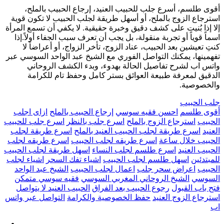
أقوى طلسم، أسرع جلب للحبيب العنيد، إرجاع الحبيب بالملح،
استرجاع الزوج بالملح، أو أسهل طريقة لجلب الحبيب لا تكون قوية
إلا إذا بُنيت على كشف دقيق وخبرة حقيقية. لا يكفي أن تسمع المرأة
اسماً قوياً أو تجربة منقولة، بل يجب أن تعرف سبب الجفاء أولاً.إذا
كنتِ تعيشين بعد الحبيب، عناد الزوج، تأخر الزواج، أو أعراضاً لا
تفهمينها، يمكنك التواصل الفوري مع الشيخ عبد الواحد السوسي عبر
واتس اب لشرح تفاصيل الحالة بهدوء، وبدء الكشف الروحاني
الدقيق لمعرفة طبيعة العوائق بستر كامل وحفظ تام للكرامة
والخصوصية.
جلب الحبيب
أقوى طلسم
احسن فقيه سوسي
إرجاع الحبيب بالملح
ازاى اجلب
الحبيب
استرجاع الزوج بالملح
اسرع جلب بالنظر
اسرع جلب للحبيب
العنيد
اسرع طريقة لجلب الحبيب العنيد بالملح
اسرع طريقة لجلب
الحبيب خلال ساعة
اسرع طريقه لجلب الحبيب
اسرع طريقه لجلب
الحبيب العنيد
اسرع طلسم لجلب النساء
اسهل طريقة لجلب الحبيب
للمبتدئين
اسهل طلسم لجلب الحبيب
اشياء تفك السحر
اشياء لجلب
الحبيب
اعراض سحر جلب
اعمال لجلب الحبيب
الشيخ عبد الواحد
السوسي
الشيخ الروحاني المغربي السوسي
فقيه سوسي متمكن
فتح باب القبول
رجوع الحبيب بعد الفراق
الحبيب العنيد لا يتواصل
استرجاع الزوج العنيد
حفظ الخصوصية والكرامة
التواصل عبر واتس
اب