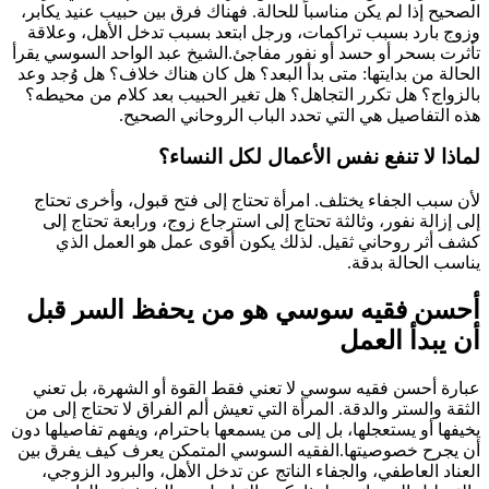
الصحيح إذا لم يكن مناسباً للحالة. فهناك فرق بين حبيب عنيد يكابر،
وزوج بارد بسبب تراكمات، ورجل ابتعد بسبب تدخل الأهل، وعلاقة
تأثرت بسحر أو حسد أو نفور مفاجئ.الشيخ عبد الواحد السوسي يقرأ
الحالة من بدايتها: متى بدأ البعد؟ هل كان هناك خلاف؟ هل وُجد وعد
بالزواج؟ هل تكرر التجاهل؟ هل تغير الحبيب بعد كلام من محيطه؟
هذه التفاصيل هي التي تحدد الباب الروحاني الصحيح.
لماذا لا تنفع نفس الأعمال لكل النساء؟
لأن سبب الجفاء يختلف. امرأة تحتاج إلى فتح قبول، وأخرى تحتاج
إلى إزالة نفور، وثالثة تحتاج إلى استرجاع زوج، ورابعة تحتاج إلى
كشف أثر روحاني ثقيل. لذلك يكون أقوى عمل هو العمل الذي
يناسب الحالة بدقة.
أحسن فقيه سوسي هو من يحفظ السر قبل
أن يبدأ العمل
عبارة أحسن فقيه سوسي لا تعني فقط القوة أو الشهرة، بل تعني
الثقة والستر والدقة. المرأة التي تعيش ألم الفراق لا تحتاج إلى من
يخيفها أو يستعجلها، بل إلى من يسمعها باحترام، ويفهم تفاصيلها دون
أن يجرح خصوصيتها.الفقيه السوسي المتمكن يعرف كيف يفرق بين
العناد العاطفي، والجفاء الناتج عن تدخل الأهل، والبرود الزوجي،