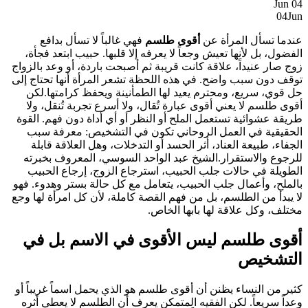
Jun
04
04
Jun
عندما تسأل المرأة عن
أقوى طلسم
فهي غالباً لا تسأل بدافع
الفضول، بل لأنها تعيش وجعاً لا يعرفه إلا قلبها. حبيب ابتعد فجأة،
زوج صار عنيداً، علاقة كانت قريبة ثم أصبحت باردة، أو وعد بالزواج
توقف دون سبب واضح. في هذه اللحظة تشعر المرأة أنها تحتاج إلى
حل قوي، سريع، ومحترم يعيد لها الطمأنينة ويحفظ كرامتها.لكن
أقوى طلسم لا يعني أقوى عبارة تُقال، ولا أسرع تجربة تُنقل، ولا
طريقة عشوائية تستعمل الملح أو النظر أو أي أداة دون فهم. القوة
الحقيقية في العمل الروحاني تكون في التشخيص: معرفة سبب
الجفاء، طبيعة العناد، أثر الحسد أو التدخلات، وهل العلاقة قابلة
للرجوع والاستقرار.الشيخ عبد الواحد السوسي، المعروف بخبرته
الطويلة في حالات جلب الحبيب، استرجاع الزوج، إرجاع الحبيب
بالملح، وأعمال جلب الحبيب، يتعامل مع كل حالة بستر وهدوء. فهو
لا يبدأ من الطلسم، بل من فهم القصة كاملة، لأن كل امرأة لها وجع
مختلف، وكل علاقة لها بابها الخاص.
أقوى طلسم ليس الأقوى في الاسم بل في
التشخيص
كثير من النساء يظنن أن أقوى طلسم هو الذي يحمل اسماً غريباً أو
وعداً سريعاً. لكن الفقيه المتمكن يعرف أن الطلسم لا يعطي أثره